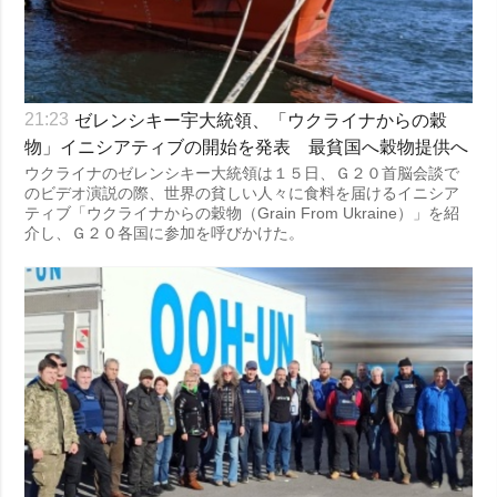
ゼレンシキー宇大統領、「ウクライナからの穀
21:23
物」イニシアティブの開始を発表 最貧国へ穀物提供へ
ウクライナのゼレンシキー大統領は１５日、Ｇ２０首脳会談で
のビデオ演説の際、世界の貧しい人々に食料を届けるイニシア
ティブ「ウクライナからの穀物（Grain From Ukraine）」を紹
介し、Ｇ２０各国に参加を呼びかけた。