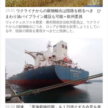
ウクライナからの穀物輸出は陸路を頼るべき ひ
16:41
まわり油パイプライン建設も可能＝欧州委員
ヴォイチェホフスキ農業・農村開発担当欧州委員は、ウクライ
ナからの穀物輸出につき、ロシアが海路を妨害しようとしてい
る中、陸路の開発を重視すべきだと指摘した。
国連、「黒海穀物回廊」を１日停止する合意を発
09:39