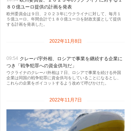
８０億ユーロ提供の計画を発表
欧州委員会は９日、２０２３年にウクライナに対して、毎月１
５億ユーロ、年間合計で１８０億ユーロを財政支援として提供
する計画を発表した。
2022年11月8日
クレーバ宇外相、ロシアで事業を継続する企業に
09:54
つき「戦争犯罪への資金供与だ」
ウクライナのクレーバ外相は７日、ロシアで事業を続ける外国
企業は同国の戦争犯罪に資金供与をしていることになるとし、
これらの企業をボイコットするよう改めて呼びかけた。
2022年11月7日