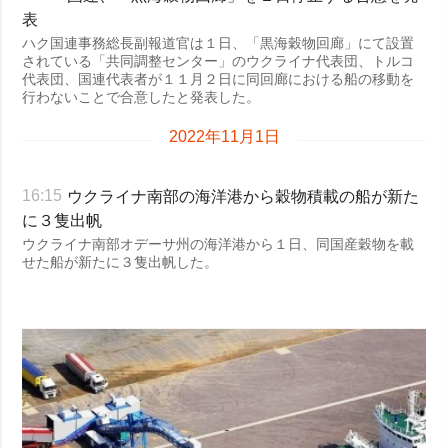
表
ハク国連事務総長副報道官は１日、「黒海穀物回廊」にて設置
されている「共同調整センター」のウクライナ代表団、トルコ
代表団、国連代表者が１１月２日に同回廊における船の移動を
行わないことで合意したと発表した。
2022年11月1日
ウクライナ南部の海洋港から穀物積載の船が新た
16:15
に３隻出帆
ウクライナ南部オデーサ州の海洋港から１日、同国産穀物を載
せた船が新たに３隻出帆した。