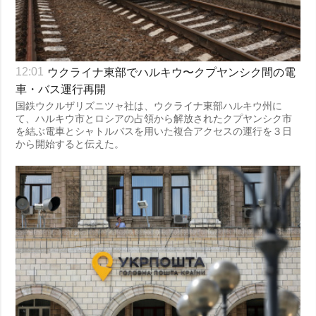
ウクライナ東部でハルキウ〜クプヤンシク間の電
12:01
車・バス運行再開
国鉄ウクルザリズニツャ社は、ウクライナ東部ハルキウ州に
て、ハルキウ市とロシアの占領から解放されたクプヤンシク市
を結ぶ電車とシャトルバスを用いた複合アクセスの運行を３日
から開始すると伝えた。