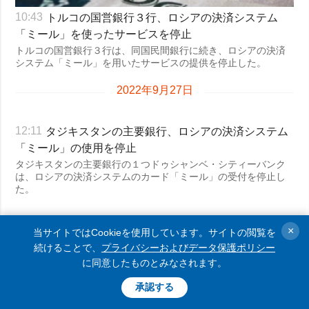
トルコの国営銀行３行、ロシアの決済システム
10:43
「ミール」を使ったサービスを停止
トルコの国営銀行３行は、同国民間銀行に続き、ロシアの決済
システム「ミール」を用いたサービスの提供を停止した。
2022年9月27日
タジキスタンの主要銀行、ロシアの決済システム
12:11
「ミール」の使用を停止
タジキスタンの主要銀行の１つドゥシャンベ・シティーバンク
は、ロシアの決済システムのカード「ミール」の受付を停止し
た。
2022年9月26日
×
当サイトではCookieを使用しています。サイトの閲覧を
続けることで、
プライバシーおよびデータ保護ポリシー
に同意したものとみなされます。
承認する