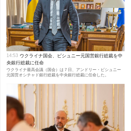
ウクライナ国会、ピシュニー元国営銀行総裁を中
14:53
央銀行総裁に任命
ウクライナ最高会議（国会）は７日、アンドリー・ピシュニー
元国営オシチャド銀行総裁を中央銀行総裁に任命した。