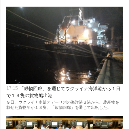
「穀物回廊」を通じてウクライナ海洋港から１日
17:15
で１３隻の貨物船出港
９日、ウクライナ南部オデーサ州の海洋港３港から、農産物を
載せた貨物船が１３隻、「穀物回廊」を通じて出帆した。