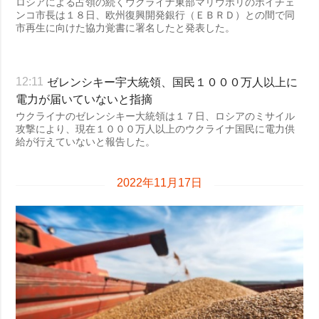
ロシアによる占領の続くウクライナ東部マリウポリのボイチェ
ンコ市長は１８日、欧州復興開発銀行（ＥＢＲＤ）との間で同
市再生に向けた協力覚書に署名したと発表した。
ゼレンシキー宇大統領、国民１０００万人以上に
12:11
電力が届いていないと指摘
ウクライナのゼレンシキー大統領は１７日、ロシアのミサイル
攻撃により、現在１０００万人以上のウクライナ国民に電力供
給が行えていないと報告した。
2022年11月17日