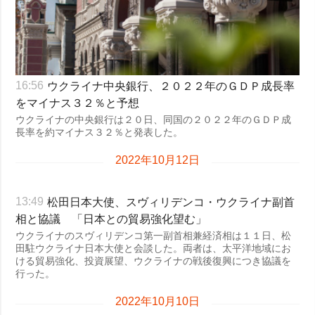
ウクライナ中央銀行、２０２２年のＧＤＰ成長率
16:56
をマイナス３２％と予想
ウクライナの中央銀行は２０日、同国の２０２２年のＧＤＰ成
長率を約マイナス３２％と発表した。
2022年10月12日
松田日本大使、スヴィリデンコ・ウクライナ副首
13:49
相と協議 「日本との貿易強化望む」
ウクライナのスヴィリデンコ第一副首相兼経済相は１１日、松
田駐ウクライナ日本大使と会談した。両者は、太平洋地域にお
ける貿易強化、投資展望、ウクライナの戦後復興につき協議を
行った。
2022年10月10日