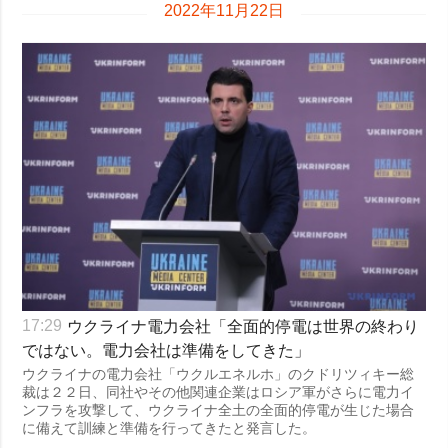
2022年11月22日
犯罪
事故・緊急事態
追加
サービス
特集
購読
インタビュー
フォトバンク
写真
動画
ウクライナ電力会社「全面的停電は世界の終わり
17:29
ではない。電力会社は準備をしてきた」
ウクライナの電力会社「ウクルエネルホ」のクドリツィキー総
裁は２２日、同社やその他関連企業はロシア軍がさらに電力イ
ンフラを攻撃して、ウクライナ全土の全面的停電が生じた場合
に備えて訓練と準備を行ってきたと発言した。