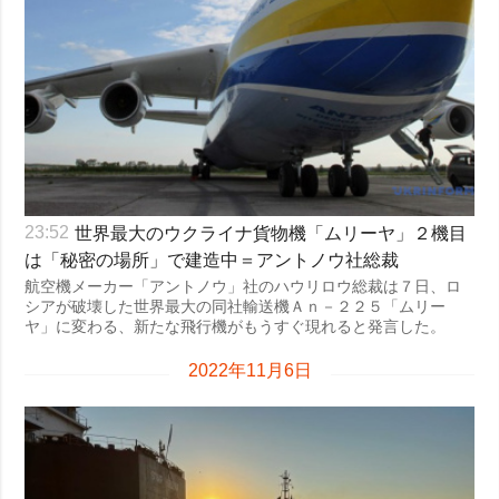
世界最大のウクライナ貨物機「ムリーヤ」２機目
23:52
は「秘密の場所」で建造中＝アントノウ社総裁
航空機メーカー「アントノウ」社のハウリロウ総裁は７日、ロ
シアが破壊した世界最大の同社輸送機Ａｎ－２２５「ムリー
ヤ」に変わる、新たな飛行機がもうすぐ現れると発言した。
2022年11月6日