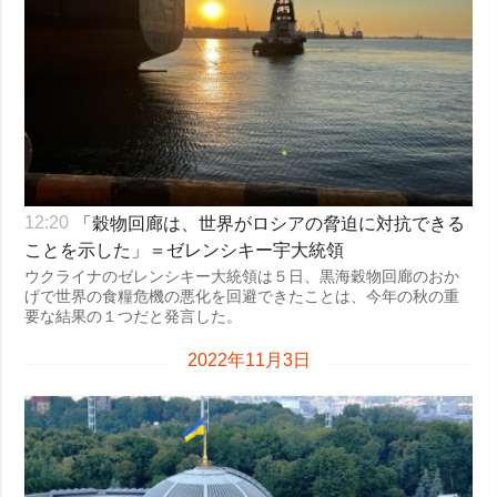
「穀物回廊は、世界がロシアの脅迫に対抗できる
12:20
ことを示した」＝ゼレンシキー宇大統領
ウクライナのゼレンシキー大統領は５日、黒海穀物回廊のおか
げで世界の食糧危機の悪化を回避できたことは、今年の秋の重
要な結果の１つだと発言した。
2022年11月3日