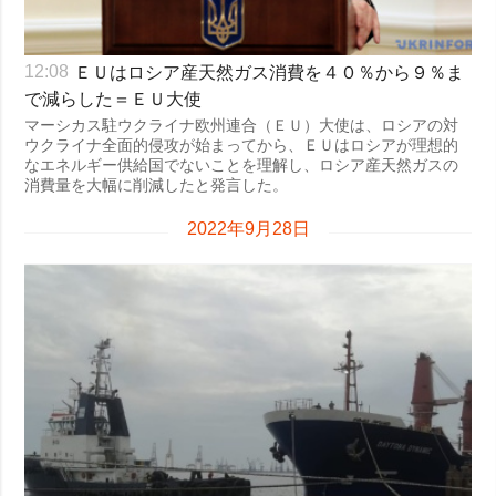
ＥＵはロシア産天然ガス消費を４０％から９％ま
12:08
で減らした＝ＥＵ大使
マーシカス駐ウクライナ欧州連合（ＥＵ）大使は、ロシアの対
ウクライナ全面的侵攻が始まってから、ＥＵはロシアが理想的
なエネルギー供給国でないことを理解し、ロシア産天然ガスの
消費量を大幅に削減したと発言した。
2022年9月28日