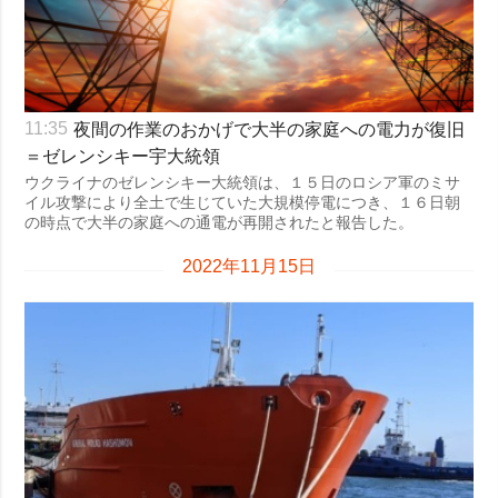
夜間の作業のおかげで大半の家庭への電力が復旧
11:35
＝ゼレンシキー宇大統領
ウクライナのゼレンシキー大統領は、１５日のロシア軍のミサ
イル攻撃により全土で生じていた大規模停電につき、１６日朝
の時点で大半の家庭への通電が再開されたと報告した。
2022年11月15日