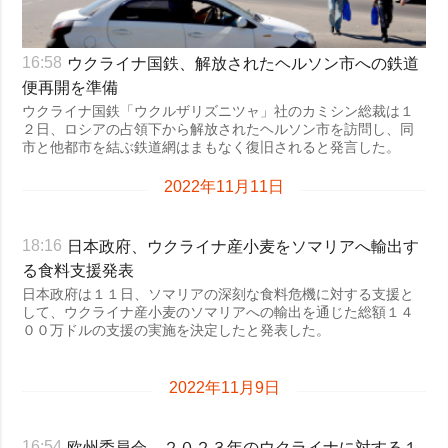
ウクライナ国鉄、解放されたヘルソン市への鉄道
16:58
便再開を準備
ウクライナ国鉄「ウクルザリズニツャ」社のカミシン総裁は１
２日、ロシアの占領下から解放されたヘルソン市を訪問し、同
市と他都市を結ぶ鉄道網はまもなく復旧されると発言した。
2022年11月11日
日本政府、ウクライナ産小麦をソマリアへ輸出す
18:16
る食料支援発表
日本政府は１１日、ソマリアの深刻な食料危機に対する支援と
して、ウクライナ産小麦のソマリアへの輸出を通じた総額１４
００万ドルの支援の実施を決定したと発表した。
2022年11月9日
欧州委員会、２０２３年のウクライナに対する１
16:54