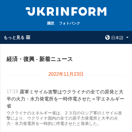
購読
フォトバンク
もっと見る ☰
日本語
×
経済・復興 - 新着ニュース
全てのトピック
ウクルインフォ
ルム
戦争
2022年11月23日
ウクルインフォル
被占領地
ムについて
露軍ミサイル攻撃はウクライナの全ての原発と大
17:19
政治
コンタクト
半の火力・水力発電所を一時停電させた＝宇エネルギー
経済・復興
省
防衛
ウクライナのエネルギー省は、２３日のロシア軍のミサイル攻
撃により、ウクライナ国内の全ての原子力発電所と大半の火
社会・文化
力・水力発電所を一時的に停電させたと発表した。
スポーツ