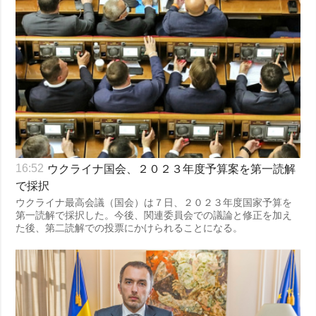
ウクライナ国会、２０２３年度予算案を第一読解
16:52
で採択
ウクライナ最高会議（国会）は７日、２０２３年度国家予算を
第一読解で採択した。今後、関連委員会での議論と修正を加え
た後、第二読解での投票にかけられることになる。