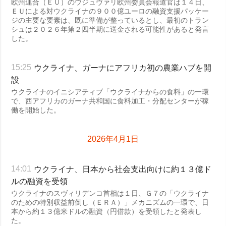
欧州連合（ＥＵ）のウジュヴァリ欧州委員会報道官は１４日、
ＥＵによる対ウクライナの９００億ユーロの融資支援パッケー
ジの主要な要素は、既に準備が整っているとし、最初のトラン
シュは２０２６年第２四半期に送金される可能性があると発言
した。
ウクライナ、ガーナにアフリカ初の農業ハブを開
15:25
設
ウクライナのイニシアティブ「ウクライナからの食料」の一環
で、西アフリカのガーナ共和国に食料加工・分配センターが稼
働を開始した。
2026年4月1日
ウクライナ、日本から社会支出向けに約１３億ド
14:01
ルの融資を受領
ウクライナのスヴィリデンコ首相は１日、Ｇ７の「ウクライナ
のための特別収益前倒し（ＥＲＡ）」メカニズムの一環で、日
本から約１３億米ドルの融資（円借款）を受領したと発表し
た。