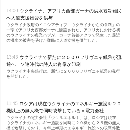
ウクライナ、アフリカ西部ガーナの洪水被災難民
14:00
へ人道支援物資を供与
ウクライナ政府のイニシアティブ「ウクライナからの食料」の
一環でアフリカ西部ガーナに開設された、アフリカにおける初
のウクライナの農業ハブが、ガーナ首都アクラで発生した最近
の洪水の被害を受けた難民に人道支援を供与した。
ウクライナで新たに２０００フリヴニャ紙幣が流
13:43
通へ ソ連時代の詩人の肖像が印刷
ウクライナ中央銀行は、新たに２０００フリヴニャ紙幣の発行
を開始した。
ロシアは現在ウクライナのエネルギー施設を２０
11:45
機以上の無人機で同時攻撃している＝電力会社
ウクライナの電力会社「ウクルエネルホ」は、ロシアは現在、
ウクライナのエネルギー施設を同時に２０機から２５機の無人
機で攻撃しており、今年上半期のエネルギー施設への攻撃件数