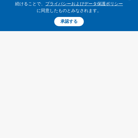
続けることで、
プライバシーおよびデータ保護ポリシー
に同意したものとみなされます。
承認する
キーウ、事故による大規模停電後、再び計画停電
03:04
に戻る
ウクライナの電力会社ＤＴＥＫは、１月３１日の技術的障害で
ウクライナで生じた大規模停電後、エネルギーシステムの状況
を安定させることができたとし、キーウは２月２日０時から、
暫定計画停電に戻ると伝えた。
トピック
特集
イ
ン
戦争
インタビュー
タ
ー