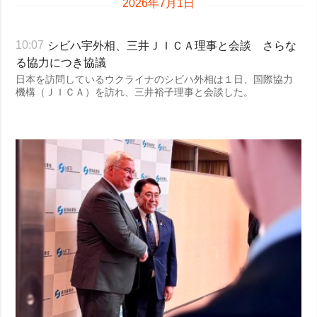
2026年7月1日
シビハ宇外相、三井ＪＩＣＡ理事と会談 さらな
10:07
る協力につき協議
日本を訪問しているウクライナのシビハ外相は１日、国際協力
機構（ＪＩＣＡ）を訪れ、三井裕子理事と会談した。