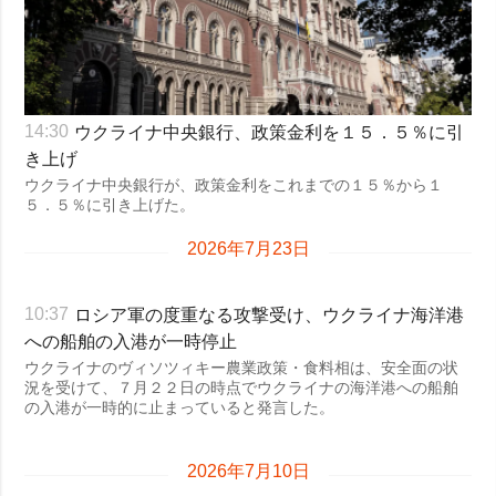
犯罪
事故・緊急事態
追加
サービス
ウクライナ中央銀行、政策金利を１５．５％に引
14:30
特集
購読
き上げ
インタビュー
フォトバンク
ウクライナ中央銀行が、政策金利をこれまでの１５％から１
５．５％に引き上げた。
写真
2026年7月23日
動画
ロシア軍の度重なる攻撃受け、ウクライナ海洋港
10:37
への船舶の入港が一時停止
ウクライナのヴィソツィキー農業政策・食料相は、安全面の状
況を受けて、７月２２日の時点でウクライナの海洋港への船舶
の入港が一時的に止まっていると発言した。
2026年7月10日