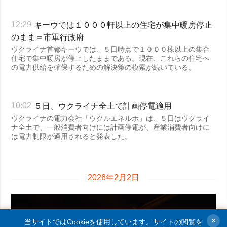
キーウでは１０００軒以上の住宅が集中暖房停止
12:29
のまま＝市軍行政府
ウクライナ首都キーウでは、５日時点で１０００棟以上の集合
住宅で集中暖房が停止したままである。現在、これらの住宅へ
の電力供給を確保するための解決策の模索が続いている。
５日、ウクライナ全土で計画停電適用
10:02
ウクライナの電力会社「ウクルエネルホ」は、５日はウクライ
ナ全土で、一般消費者向けには計画停電が、産業消費者向けに
は電力制限が適用されると発表した。
2026年2月2日
×
当サイトではCookieを使用しています。サイトの閲覧を