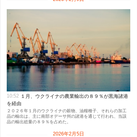
１月、ウクライナの農業輸出の８９％が黒海諸港
10:52
を経由
２０２６年１月のウクライナの穀物、油糧種子、それらの加工
品の輸出は、主に南部オデーサ州の諸港を通じて行われ、当該
品の輸出総量の８９％を占めた。
2026年2月5日