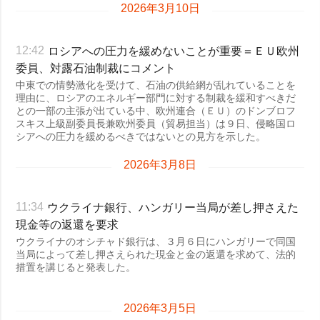
2026年3月10日
ロシアへの圧力を緩めないことが重要＝ＥＵ欧州
12:42
委員、対露石油制裁にコメント
中東での情勢激化を受けて、石油の供給網が乱れていることを
理由に、ロシアのエネルギー部門に対する制裁を緩和すべきだ
との一部の主張が出ている中、欧州連合（ＥＵ）のドンブロフ
スキス上級副委員長兼欧州委員（貿易担当）は９日、侵略国ロ
シアへの圧力を緩めるべきではないとの見方を示した。
2026年3月8日
ウクライナ銀行、ハンガリー当局が差し押さえた
11:34
現金等の返還を要求
ウクライナのオシチャド銀行は、３月６日にハンガリーで同国
当局によって差し押さえられた現金と金の返還を求めて、法的
措置を講じると発表した。
2026年3月5日