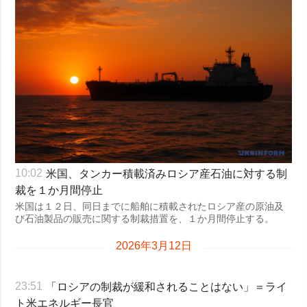
米国、タンカー積載済みロシア産石油に対する制
10:02
裁を１か月間停止
米国は１２日、同日までに船舶に積載されたロシア産の原油及
び石油製品の販売に関する制裁措置を、１か月間停止する。
2026年3月12日
「ロシアの制裁が緩和されることはない」＝ライ
23:51
ト米エネルギー長官