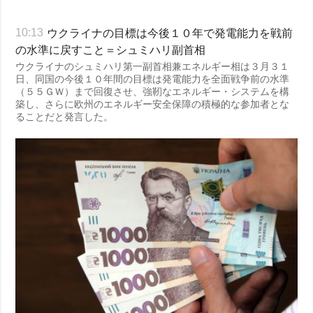
ウクライナの目標は今後１０年で発電能力を戦前
10:13
の水準に戻すこと＝シュミハリ副首相
ウクライナのシュミハリ第一副首相兼エネルギー相は３月３１
日、同国の今後１０年間の目標は発電能力を全面戦争前の水準
（５５ＧＷ）まで回復させ、強靭なエネルギー・システムを構
築し、さらに欧州のエネルギー安全保障の積極的な参加者とな
ることだと発言した。