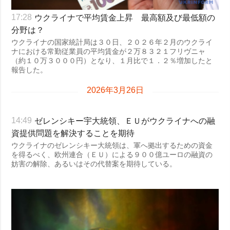
ウクライナで平均賃金上昇 最高額及び最低額の
17:28
分野は？
ウクライナの国家統計局は３０日、２０２６年２月のウクライ
ナにおける常勤従業員の平均賃金が２万８３２１フリヴニャ
（約１０万３０００円）となり、１月比で１．２％増加したと
報告した。
2026年3月26日
ゼレンシキー宇大統領、ＥＵがウクライナへの融
14:49
資提供問題を解決することを期待
ウクライナのゼレンシキー大統領は、軍へ拠出するための資金
を得るべく、欧州連合（ＥＵ）による９００億ユーロの融資の
妨害の解除、あるいはその代替案を期待している。