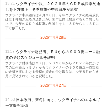
ウクライナ中銀、２０２６年のＧＤＰ成長率見通
13:21
しを下方修正 冬季攻撃や中東戦争が影響
ウクライナ中央銀行は４月３０日、今年ウクライナの経済成長
は若干抑制される見込みだが、翌年以降は加速すると予想した
上で、今年のＧＤＰ成長率の見通しを１．８％から１．３％に
下方修正した。
2026年4月28日
ウクライナ財務省、ＥＵからの９００億ユーロ融
11:57
資の受領スケジュールを説明
ウクライナ財務省は２７日、２０２６年から２０２７年にかけ
ての欧州連合（ＥＵ）からウクライナへの９００億ユーロ規模
の金融支援における最初の資金の受け取りは、今年５月から６
月に見込まれていると説明した。
2026年4月27日
日本政府、来冬に向け、ウクライナへのエネルギ
14:53
ー支援を準備