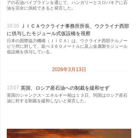
アの石油パイプラインを通じて、ハンガリーとスロバキアに石
油を完全に供給できると発言した。
ＪＩＣＡウクライナ事務所所長、ウクライナ西部
10:16
に供与したモジュール式仮設橋を視察
日本の国際協力機構（ＪＩＣＡ）は、ウクライナ西部テルノー
ピリ州に対して、延べ３６０メートルに及ぶ金属製モジュール
仮設橋を供与している。
2026年3月13日
英国、ロシア産石油への制裁を緩和せず
13:07
英国のシャンクス・エネルギー相は１３日、同国はロシア産石
油に対する制裁を緩和しないと発言した。