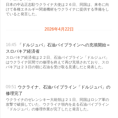
日本の中込正志駐ウクライナ大使は２６日、同国は、来冬に向
けて各種エネルギー関連機材をウクライナに提供する準備をし
ていると発言した。
2026年4月22日
「ドルジュバ」石油パイプラインへの充填開始＝
16:45
スロバキア経済省
スロバキア経済省は２２日、石油パイプライン「ドルジュバ」
はウクライナ区間での修理を終えて再び充填されており、スロ
バキアは２３日の朝に石油を受け取る見通しだと発表した。
ウクライナ、石油パイプライン「ドルジュバ」の
09:51
修理完了
ウクライナのゼレンシキー大統領は２１日、同国はロシア軍の
攻撃で破損していた、ウクライナ領内を走る石油パイプライン
「ドルジュバ」の修理作業が完了したと発言した。