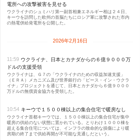
電所への攻撃被害を見せる
ウクライナのシュミハリ第一副首相兼エネルギー相は２４日、
キーウを訪問した欧州の首脳たちにロシア軍に攻撃された市内
の熱電併給発電所を公開した。
2026年2月16日
ウクライナ、日本とカナダからの６億９０００万
11:59
ドルの支援受領
ウクライナは、Ｇ７の「ウクライナのための収益加速支援」
（ＥＲＡ）メカニズム及び世界銀行の「ピース・イン・ウクラ
イナ」プロジェクトを通じて、日本とカナダから６億９０００
万ドルの無償資金協力を受領した。
キーウで１５００棟以上の集合住宅で暖房なし
10:54
ウクライナ首都キーウでは、１５００棟以上の集合住宅が集中
暖房の供給のない状態に置かれている。とりわけ１０００棟を
超える集合住宅については、インフラの致命的な損傷により暖
房期の終了まで供給再開が不可能な見通しだという。