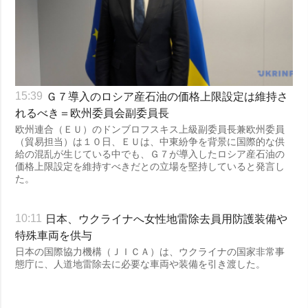
Ｇ７導入のロシア産石油の価格上限設定は維持さ
15:39
れるべき＝欧州委員会副委員長
欧州連合（ＥＵ）のドンブロフスキス上級副委員長兼欧州委員
（貿易担当）は１０日、ＥＵは、中東紛争を背景に国際的な供
給の混乱が生じている中でも、Ｇ７が導入したロシア産石油の
価格上限設定を維持すべきだとの立場を堅持していると発言し
た。
日本、ウクライナへ女性地雷除去員用防護装備や
10:11
特殊車両を供与
日本の国際協力機構（ＪＩＣＡ）は、ウクライナの国家非常事
態庁に、人道地雷除去に必要な車両や装備を引き渡した。