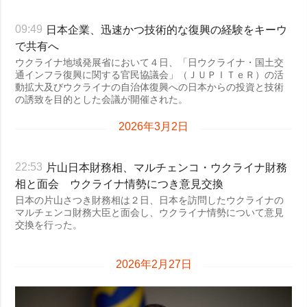
日本企業、迅速かつ技術的な復興の経験をキーウ
09:49
で共有へ
ウクライナ地域発展省において４日、「日ウクライナ・国土交
通インフラ復興に関する官民協議会」（ＪＵＰＩＴｅＲ）の活
動拡大及びウクライナの自治体復興への日本からの投資と技術
の誘致を目的とした会議が開催された。
2026年3月2日
片山日本財務相、マルチェンコ・ウクライナ財務
22:53
相と面会 ウクライナ情勢につき意見交換
日本の片山さつき財務相は２日、日本を訪問したウクライナの
マルチェンコ財務大臣と面会し、ウクライナ情勢について意見
交換を行った。
2026年2月27日