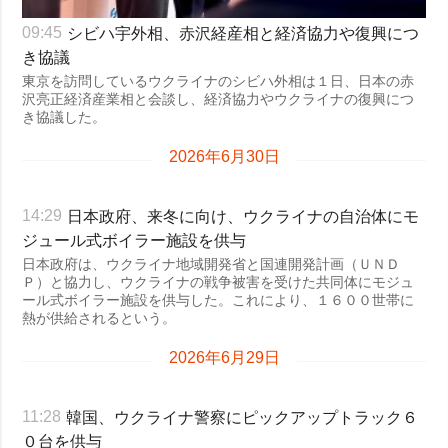
シビハ宇外相、赤沢経産相と経済協力や復興につ
09:45
き協議
東京を訪問しているウクライナのシビハ外相は１日、日本の赤
沢亮正経済産業相と会談し、経済協力やウクライナの復興につ
き協議した。
2026年6月30日
日本政府、来冬に向け、ウクライナの自治体にモ
14:29
ジュール式ボイラー施設を供与
日本政府は、ウクライナ地域開発省と国連開発計画（ＵＮＤ
Ｐ）と協力し、ウクライナの戦争被害を受けた共同体にモジュ
ール式ボイラー施設を供与した。これにより、１６００世帯に
熱が供給されるという。
2026年6月29日
韓国、ウクライナ警察にピックアップトラック６
11:28
０台を供与