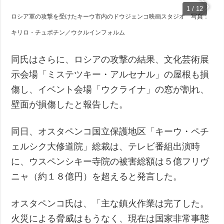
1 / 12
ロシア軍の攻撃を受けたキーウ市内のドウジェンコ映画スタジオ 写真：
キリロ・チュボチン／ウクルインフォルム
同氏はさらに、ロシアの攻撃の結果、文化芸術展
示会場「ミステツキー・アルセナル」の屋根も損
傷し、イベント会場「ウクライナ」の窓が割れ、
壁面が損傷したと報告した。
同日、オスタペンコ国立保護地区「キーウ・ペチ
ェルシク大修道院」総裁は、テレビ番組出演時
に、ウスペンシキー寺院の被害総額は５億フリヴ
ニャ（約１８億円）を超えると発言した。
オスタペンコ氏は、「主な鎮火作業は完了した。
火災による脅威はもうなく、現在は国家非常事態