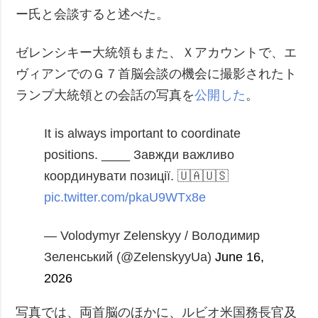
ー氏と会談すると述べた。
ゼレンシキー大統領もまた、Ｘアカウントで、エ
ヴィアンでのＧ７首脳会談の機会に撮影されたト
ランプ大統領との会話の写真を
公開した
。
It is always important to coordinate
positions.
____
Завжди важливо
координувати позиції.
🇺🇦🇺🇸
pic.twitter.com/pkaU9WTx8e
— Volodymyr Zelenskyy / Володимир
Зеленський (@ZelenskyyUa)
June 16,
2026
写真では、両首脳のほかに、ルビオ米国務長官及