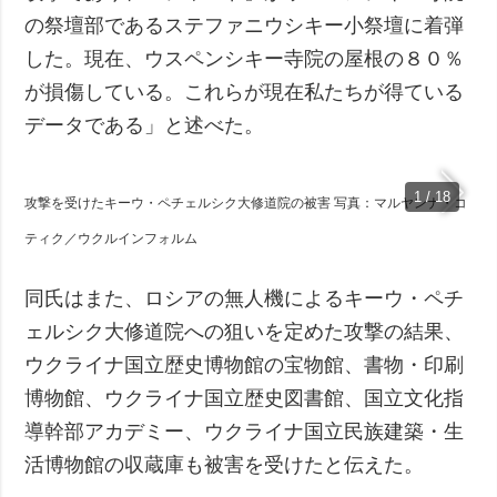
の祭壇部であるステファニウシキー小祭壇に着弾
した。現在、ウスペンシキー寺院の屋根の８０％
が損傷している。これらが現在私たちが得ている
データである」と述べた。
1 / 18
攻撃を受けたキーウ・ペチェルシク大修道院の被害 写真：マルヤンナ・コ
ティク／ウクルインフォルム
同氏はまた、ロシアの無人機によるキーウ・ペチ
ェルシク大修道院への狙いを定めた攻撃の結果、
ウクライナ国立歴史博物館の宝物館、書物・印刷
博物館、ウクライナ国立歴史図書館、国立文化指
導幹部アカデミー、ウクライナ国立民族建築・生
活博物館の収蔵庫も被害を受けたと伝えた。