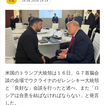
写真
16.06.2026 14:24
米国のトランプ大統領は１６日、Ｇ７首脳会
談の会場でウクライナのゼレンシキー大統領
と「良好な」会談を行ったと述べ、また「ロ
シアは合意を結ばなければならない」と発言
した。