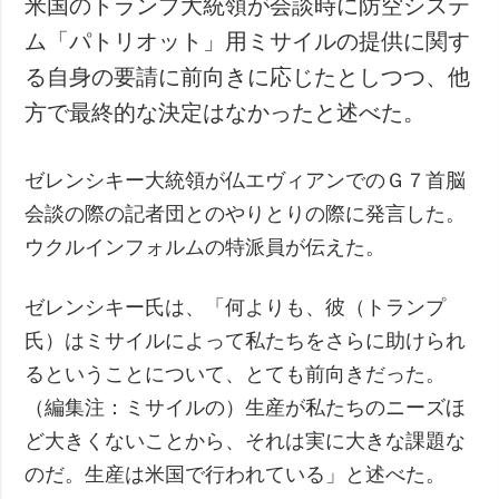
米国のトランプ大統領が会談時に防空システ
犯罪
ム「パトリオット」用ミサイルの提供に関す
事故・緊急事態
る自身の要請に前向きに応じたとしつつ、他
方で最終的な決定はなかったと述べた。
追加
サービス
特集
購読
ゼレンシキー大統領が仏エヴィアンでのＧ７首脳
インタビュー
フォトバンク
会談の際の記者団とのやりとりの際に発言した。
写真
ウクルインフォルムの特派員が伝えた。
動画
ゼレンシキー氏は、「何よりも、彼（トランプ
氏）はミサイルによって私たちをさらに助けられ
るということについて、とても前向きだった。
（編集注：ミサイルの）生産が私たちのニーズほ
ど大きくないことから、それは実に大きな課題な
のだ。生産は米国で行われている」と述べた。