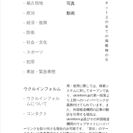
被占領地
写真
ネ
ッ
政治
ト
動画
上
の
経済・復興
全
て
防衛
の
掲
社会・文化
載
物
スポーツ
の
引
犯罪
事故・緊急事態
用・使用に際しては、検索シ
ウクルインフォルム
ステムに対してオープンであ
り、ukrinform.jpの第一段落よ
ウクルインフォル
り上部へのハイパーリンクが
ムについて
義務付けてられています。ま
た、外国報道機関の記事の翻
コンタクト
訳を引用する場合は、
ukrinform.jp及びその外国報道
機関のウェブサイトにハイパ
ーリンクを貼り付ける場合のみ可能です。「宣伝」のマー