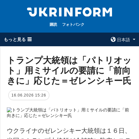
購読
フォトバンク
もっと見る ☰
日本語
×
トランプ大統領は「パトリオッ
ト」用ミサイルの要請に「前向
全てのトピック
ウクルインフォ
ルム
きに」応じた＝ゼレンシキー氏
戦争
ウクルインフォル
被占領地
ムについて
16.06.2026 15:26
政治
コンタクト
経済・復興
防衛
社会・文化
ウクライナのゼレンシキー大統領は１６日、
スポーツ