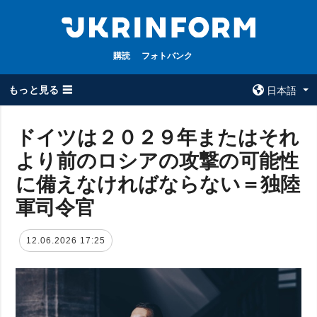
購読
フォトバンク
もっと見る ☰
日本語
×
ドイツは２０２９年またはそれ
より前のロシアの攻撃の可能性
全てのトピック
ウクルインフォ
ルム
に備えなければならない＝独陸
戦争
ウクルインフォル
軍司令官
被占領地
ムについて
政治
コンタクト
12.06.2026 17:25
経済・復興
防衛
社会・文化
スポーツ