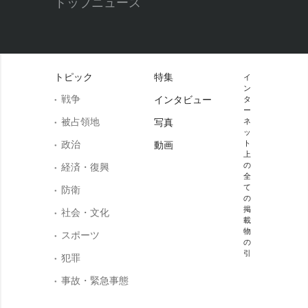
トップニュース
トピック
特集
イ
ン
戦争
インタビュー
タ
ー
被占領地
写真
ネ
ッ
政治
ト
動画
上
の
経済・復興
全
て
防衛
の
掲
社会・文化
載
物
スポーツ
の
引
犯罪
事故・緊急事態