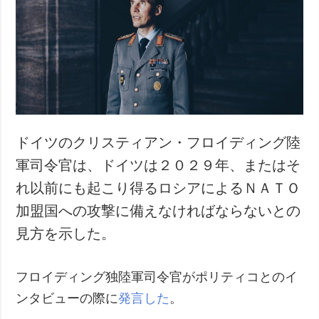
犯罪
事故・緊急事態
追加
サービス
特集
購読
インタビュー
フォトバンク
写真
ドイツのクリスティアン・フロイディング陸
動画
軍司令官は、ドイツは２０２９年、またはそ
れ以前にも起こり得るロシアによるＮＡＴＯ
加盟国への攻撃に備えなければならないとの
見方を示した。
フロイディング独陸軍司令官がポリティコとのイ
ンタビューの際に
発言した
。