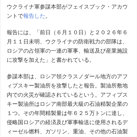
ウクライナ軍参謀本部がフェイスブック・アカウ
ントで
報告した
。
報告には、「前日（６月１０日）と２０２６年６
月１１日未明、ウクライナの防衛戦力の部隊は、
ロシアの占領軍の一連の軍事、輸送及び産業施設
に攻撃を加えた」と書かれている。
参謀本部は、ロシア領クラスノダール地方のアフ
ィプスキー製油所を攻撃したと報告。製油所敷地
内での火災が確認されているという。アフィプス
キー製油所はロシア南部最大級の石油精製企業の
１つ。その年間精製量は年６２５万トンに達し、
侵略国ロシアの経済及び軍事輸送に使用されるデ
ィーゼル燃料、ガソリン、重油、その他の石油製