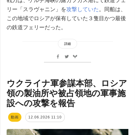
戦力は、ケルチ海峡の露カフカス港にて鉄道フェ
リー「スラヴャニン」を
攻撃していた
。同船は、
この地域でロシアが保有していた３隻目かつ最後
の鉄道フェリーだった。
詳細
ウクライナ軍参謀本部、ロシア
領の製油所や被占領地の軍事施
設への攻撃を報告
動画
12.06.2026 11:10