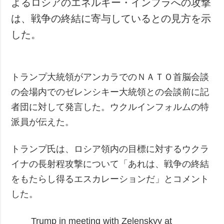
よるロシアのエネルギー・インフラへの攻撃
犯罪
は、戦争の終結に寄与しているとの見方を示
事故・緊急事態
した。
追加
サービス
特集
購読
トランプ大統領がアンカラでのＮＡＴＯ首脳会談
インタビュー
フォトバンク
の会場内でのゼレンシキー大統領との会談前に記
写真
者団に対して発言した。ウクルインフォルムの特
動画
派員が伝えた。
トランプ氏は、ロシア領内の目標に対するウクラ
イナの長射程攻撃について「あれは、戦争の終結
をもたらし得るエスカレーションだ」とコメント
した。
Trump in meeting with Zelenskyy at