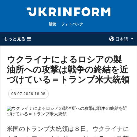
購読
フォトバンク
もっと見る ☰
日本語
×
ウクライナによるロシアの製
油所への攻撃は戦争の終結を近
全てのトピック
ウクルインフォ
ルム
づけている＝トランプ米大統領
戦争
ウクルインフォル
被占領地
ムについて
08.07.2026 18:08
政治
コンタクト
経済・復興
防衛
社会・文化
米国のトランプ大統領は８日、ウクライナに
スポーツ