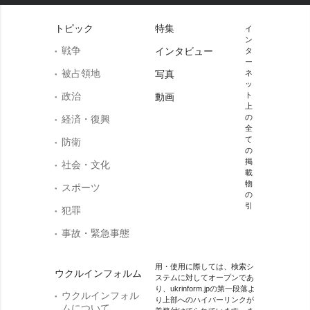
トピック
特集
イ
ン
戦争
インタビュー
タ
ー
被占領地
写真
ネ
ッ
政治
ト
動画
上
の
経済・復興
全
て
防衛
の
掲
社会・文化
載
物
スポーツ
の
引
犯罪
事故・緊急事態
用・使用に際しては、検索シ
ウクルインフォルム
ステムに対してオープンであ
り、ukrinform.jpの第一段落よ
ウクルインフォル
り上部へのハイパーリンクが
ムについて