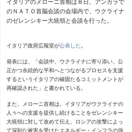
イタリアのメローニ首相は８日、アンカラで
犯罪
のＮＡＴＯ首脳会談の会場内で、ウクライナ
事故・緊急事態
のゼレンシキー大統領と会談を行った。
追加
サービス
特集
購読
イタリア政府広報室が
公表した
。
インタビュー
フォトバンク
写真
発表には、「会談中、ウクライナに寄り添い、公
動画
正かつ永続的な平和へとつながるプロセスを支援
するというイタリアの確固たるコミットメントが
再確認された」と書かれている。
また、メローニ首相は、イタリアがウクライナの
人々への支援を提供し続けることをゼレンシキー
大統領に対して改めて伝え、ロシアの攻撃によっ
て深刻な被害を受けたエネルギー・インフラの強