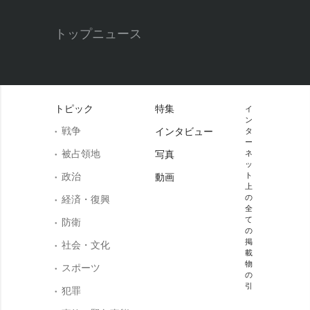
トップニュース
トピック
特集
イ
ン
戦争
インタビュー
タ
ー
被占領地
写真
ネ
ッ
政治
ト
動画
上
の
経済・復興
全
て
防衛
の
掲
社会・文化
載
物
スポーツ
の
引
犯罪