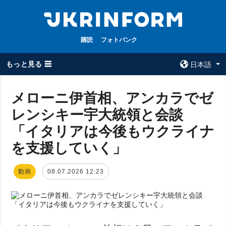
購読
フォトバンク
もっと見る ☰
日本語
×
メローニ伊首相、アンカラでゼ
レンシキー宇大統領と会談
全てのトピック
ウクルインフォ
ルム
「イタリアは今後もウクライナ
戦争
ウクルインフォル
を支援していく」
被占領地
ムについて
政治
コンタクト
動画
08.07.2026 12:23
経済・復興
防衛
社会・文化
スポーツ