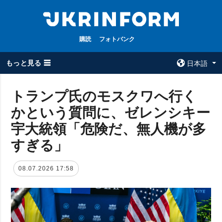
購読
フォトバンク
もっと見る ☰
日本語
×
トランプ氏のモスクワへ行く
かという質問に、ゼレンシキー
全てのトピック
ウクルインフォ
ルム
宇大統領「危険だ、無人機が多
戦争
ウクルインフォル
すぎる」
被占領地
ムについて
政治
コンタクト
08.07.2026 17:58
経済・復興
防衛
社会・文化
スポーツ