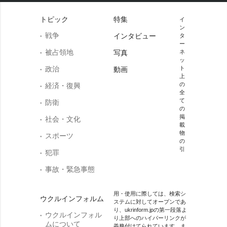
トピック
特集
イ
ン
戦争
インタビュー
タ
ー
被占領地
写真
ネ
ッ
政治
ト
動画
上
の
経済・復興
全
て
防衛
の
掲
社会・文化
載
物
スポーツ
の
引
犯罪
事故・緊急事態
用・使用に際しては、検索シ
ウクルインフォルム
ステムに対してオープンであ
り、ukrinform.jpの第一段落よ
ウクルインフォル
り上部へのハイパーリンクが
ムについて
義務付けてられています。ま