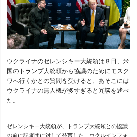
犯罪
事故・緊急事態
追加
サービス
特集
購読
インタビュー
フォトバンク
写真
ウクライナのゼレンシキー大統領は８日、米
動画
国のトランプ大統領から協議のためにモスク
ワへ行くかとの質問を受けると、あそこには
ウクライナの無人機が多すぎると冗談を述べ
た。
ゼレンシキー大統領が、トランプ大統領との協議
の前に記者団に対して発言した。ウクルインフォ