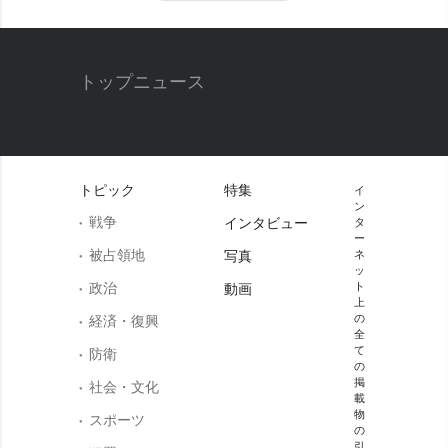
トップニュース
トピック
特集
イ
ン
戦争
インタビュー
タ
ー
被占領地
写真
ネ
ッ
政治
ト
動画
上
の
経済・復興
全
て
防衛
の
掲
社会・文化
載
物
スポーツ
の
引