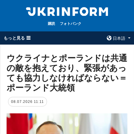
購読
フォトバンク
もっと見る ☰
日本語
×
ウクライナとポーランドは共通
の敵を抱えており、緊張があっ
全てのトピック
ウクルインフォ
ルム
ても協力しなければならない＝
戦争
ウクルインフォル
ポーランド大統領
被占領地
ムについて
政治
コンタクト
08.07.2026 11:11
経済・復興
防衛
社会・文化
スポーツ