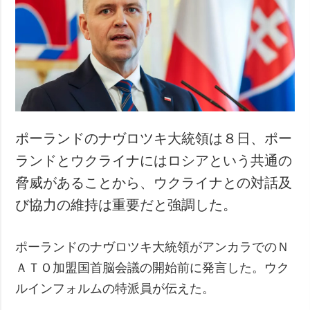
犯罪
事故・緊急事態
追加
サービス
特集
購読
インタビュー
フォトバンク
写真
ポーランドのナヴロツキ大統領は８日、ポー
動画
ランドとウクライナにはロシアという共通の
脅威があることから、ウクライナとの対話及
び協力の維持は重要だと強調した。
ポーランドのナヴロツキ大統領がアンカラでのＮ
ＡＴＯ加盟国首脳会議の開始前に発言した。ウク
ルインフォルムの特派員が伝えた。