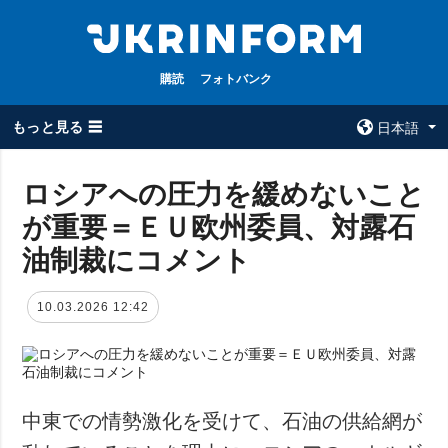
購読
フォトバンク
もっと見る ☰
日本語
×
ロシアへの圧力を緩めないこと
が重要＝ＥＵ欧州委員、対露石
全てのトピック
ウクルインフォ
ルム
油制裁にコメント
戦争
ウクルインフォル
被占領地
ムについて
10.03.2026 12:42
政治
コンタクト
経済・復興
防衛
社会・文化
中東での情勢激化を受けて、石油の供給網が
スポーツ