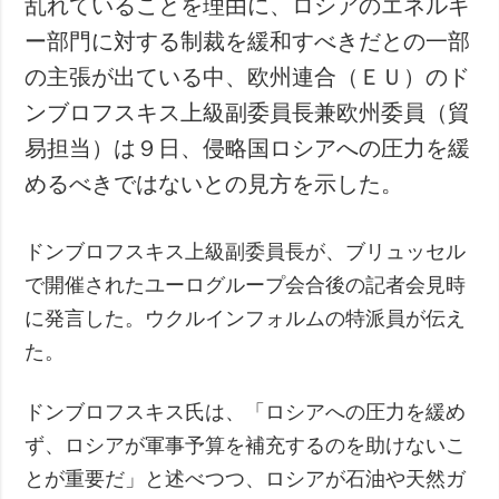
乱れていることを理由に、ロシアのエネルギ
犯罪
ー部門に対する制裁を緩和すべきだとの一部
事故・緊急事態
の主張が出ている中、欧州連合（ＥＵ）のド
ンブロフスキス上級副委員長兼欧州委員（貿
追加
サービス
易担当）は９日、侵略国ロシアへの圧力を緩
特集
購読
めるべきではないとの見方を示した。
インタビュー
フォトバンク
写真
ドンブロフスキス上級副委員長が、ブリュッセル
動画
で開催されたユーログループ会合後の記者会見時
に発言した。ウクルインフォルムの特派員が伝え
た。
ドンブロフスキス氏は、「ロシアへの圧力を緩め
ず、ロシアが軍事予算を補充するのを助けないこ
とが重要だ」と述べつつ、ロシアが石油や天然ガ