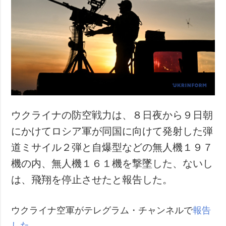
ウクライナの防空戦力は、８日夜から９日朝
にかけてロシア軍が同国に向けて発射した弾
道ミサイル２弾と自爆型などの無人機１９７
機の内、無人機１６１機を撃墜した、ないし
は、飛翔を停止させたと報告した。
ウクライナ空軍がテレグラム・チャンネルで
報告
した
。