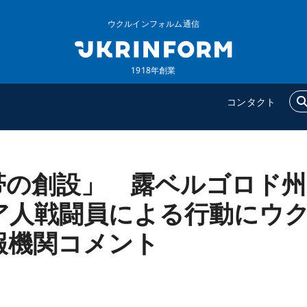
ウクルインフォルム通信
1918年創業
コンタクト
帯の創設」 露ベルゴロド州
ウクルインフォルム
追加
ウクルインフォルムについ
特集
ア人戦闘員による行動にウ
て
インタビュー
報機関コメント
コンタクト
写真
動画