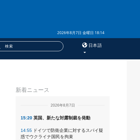
2026年8月7日 金曜日 18:14
日本語
×
サービス
新着ニュース
購読
ク
フォトバンク
2026年8月7日
15:20
英国、新たな対露制裁を発動
14:55
ドイツで防衛企業に対するスパイ疑
惑でウクライナ国民を拘束