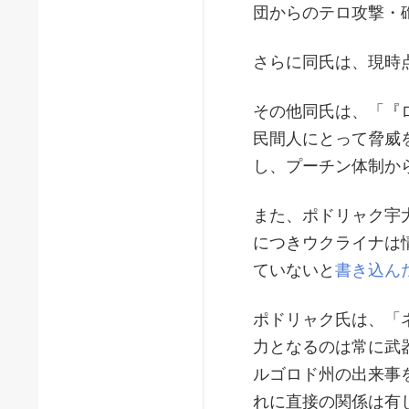
団からのテロ攻撃・
さらに同氏は、現時
その他同氏は、「『
民間人にとって脅威
し、プーチン体制か
また、ポドリャク宇
につきウクライナは
ていないと
書き込ん
ポドリャク氏は、「
力となるのは常に武
ルゴロド州の出来事
れに直接の関係は有