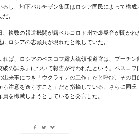
いるし、地下パルチザン集団はロシア国民によって構成
んだ。
日、複数の報道機関が露ベルゴロド州で爆発音が聞かれ
地にロシアの志願兵が現れたと報じていた。
よれば、ロシアのペスコフ露大統領報道官は、プーチン
突破の試み」について報告が行われたという。ペスコフ
の出来事につき「ウクライナの工作」だと呼び、その目
から注意を逸らすこと」だと指摘している。さらに同氏
作員を殲滅しようとしていると発言した。