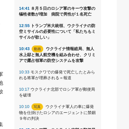
14:41
８月５日のロシア軍のキーウ攻撃の
犠牲者数が増加 病院で男性が１名死亡
ベ
12:55
トランプ米大統領、ウクライナの防
の
空ミサイルの必要性について「私たちもミ
サイルが欲しい」
。
10:43
ウクライナ情報総局、無人
動画
水上邸と無人航空機を組み合わせ、クリミ
アで露占領軍の防空システムを攻撃
10:33
モスクワでの爆発で死亡したとみら
軍
れる将軍が埋葬される＝報道
地
10:17
ウクライナ北部でロシア軍が郵便局
放
を破壊
10:10
ウクライナ軍人の車に爆発
写真
物を仕掛けたロシアのエージェントに禁錮
９年の判決
集