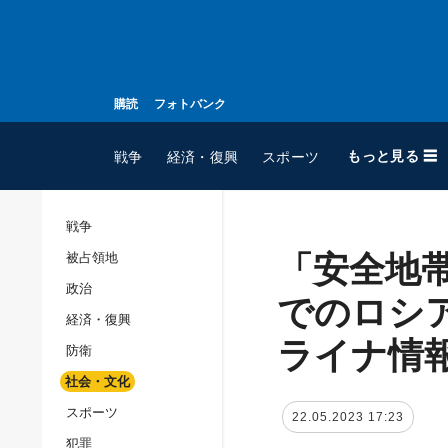
購読
フォトバンク
もっと見る ☰
戦争
経済・復興
スポーツ
戦争
「安全地
被占領地
全てのトピック
政治
戦争
でのロシ
経済・復興
被占領地
ライナ情
防衛
政治
社会・文化
経済・復興
スポーツ
22.05.2023 17:23
防衛
犯罪