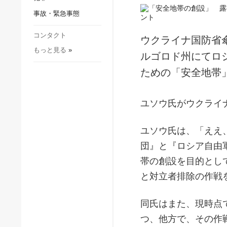
社会・文化
事故・緊急事態
スポーツ
犯罪
コンタクト
ウクライナ国防省
もっと見る
»
事故・緊急事態
ルゴロド州にてロ
ための「安全地帯
ユソウ氏がウクライ
ユソウ氏は、「ええ
団』と『ロシア自由
帯の創設を目的とし
と対立者排除の作戦
同氏はまた、現時点
つ、他方で、その作