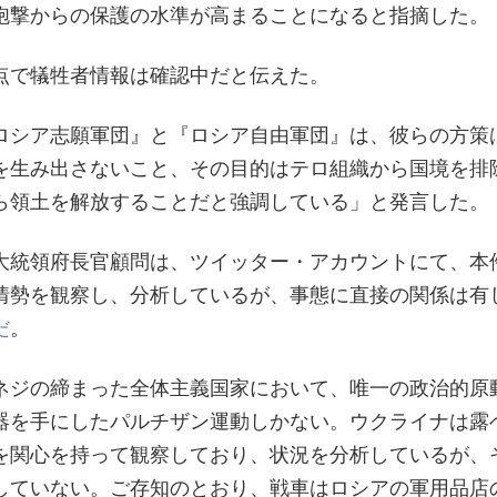
砲撃からの保護の水準が高まることになると指摘した。
点で犠牲者情報は確認中だと伝えた。
ロシア志願軍団』と『ロシア自由軍団』は、彼らの方策
を生み出さないこと、その目的はテロ組織から国境を排
ら領土を解放することだと強調している」と発言した。
大統領府長官顧問は、ツイッター・アカウントにて、本
情勢を観察し、分析しているが、事態に直接の関係は有
だ
。
ネジの締まった全体主義国家において、唯一の政治的原
器を手にしたパルチザン運動しかない。ウクライナは露
を関心を持って観察しており、状況を分析しているが、
していない。ご存知のとおり、戦車はロシアの軍用品店