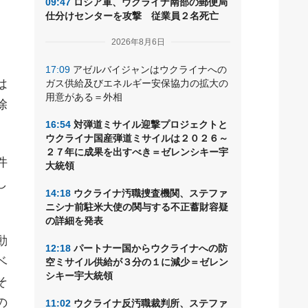
09:47
ロシア軍、ウクライナ南部の郵便局
仕分けセンターを攻撃 従業員２名死亡
2026年8月6日
17:09
アゼルバイジャンはウクライナへの
は
ガス供給及びエネルギー安保協力の拡大の
用意がある＝外相
除
16:54
対弾道ミサイル迎撃プロジェクトと
ウクライナ国産弾道ミサイルは２０２６～
２７年に成果を出すべき＝ゼレンシキー宇
件
大統領
し
14:18
ウクライナ汚職捜査機関、ステファ
ニシナ前駐米大使の関与する不正蓄財容疑
の詳細を発表
動
12:18
パートナー国からウクライナへの防
ベ
空ミサイル供給が３分の１に減少＝ゼレン
シキー宇大統領
そ
の
11:02
ウクライナ反汚職裁判所、ステファ