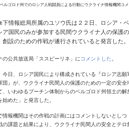
傘下情報総局所属のユソウ氏は２２日、ロシア・
シア国民のみが参加する民間ウクライナ人の保護
」創設のための作戦が遂行されていると発言した
ナの公共放送局「ススピーリネ」に
コメントした
。
、今日、ロシア国民により構成されている『ロシア志願
軍団』が、ウクライナ民間人の保護のための一定の安全
て、いわゆるプーチン体制からのベルゴロド州領土の解
を始めた」と発言した。
で情報機関はその作戦の計画にはコメントしないとしつ
戦の課題と結果により、ウクライナ民間人の安全とテロ