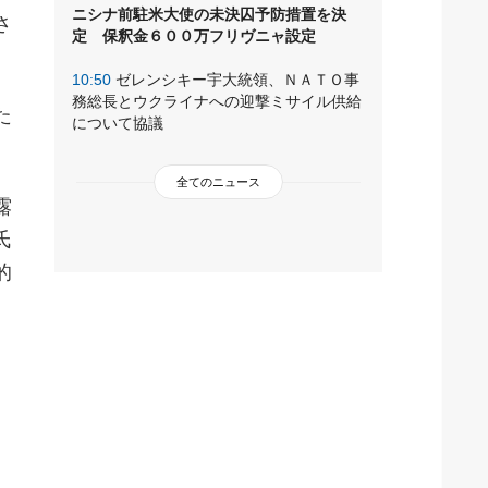
ニシナ前駐米大使の未決囚予防措置を決
さ
定 保釈金６００万フリヴニャ設定
10:50
ゼレンシキー宇大統領、ＮＡＴＯ事
務総長とウクライナへの迎撃ミサイル供給
た
について協議
全てのニュース
露
氏
的