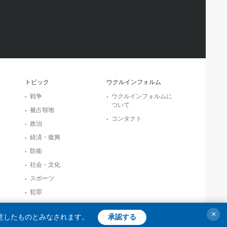
トピック
ウクルインフォルム
戦争
ウクルインフォルムに
ついて
被占領地
コンタクト
政治
経済・復興
防衛
社会・文化
スポーツ
犯罪
事故・緊急事態
×
意したものとみなされます。
承認する