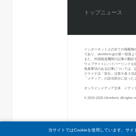
トップニュース
インターネット上の全ての掲載物
であり、ukrinform.jpの第
また、外国報道機関の記事の翻訳を引用
ウェブサイトにハイパーリンクを
免責事項のある記事については、
クライナ法「宣伝」法第９条３項
「メディア」の該当部分に従った
オンラインメディア主体 メディア識別
© 2015-2026 Ukrinform. All rights r
当サイトではCookieを使用しています。サ