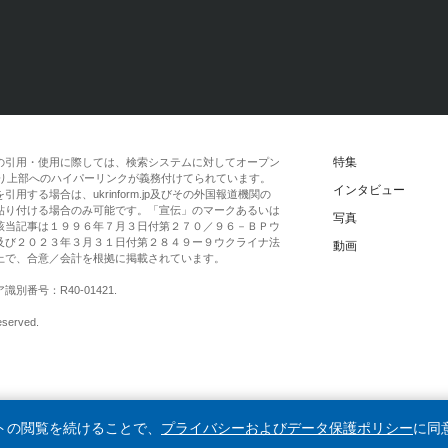
特集
の引用・使用に際しては、検索システムに対してオープン
一段落より上部へのハイパーリンクが義務付けてられています。
インタビュー
する場合は、ukrinform.jp及びその外国報道機関の
貼り付ける場合のみ可能です。「宣伝」のマークあるいは
写真
該当記事は１９９６年７月３日付第２７０／９６－ＢＰウ
及び２０２３年３月３１日付第２８４９ー９ウクライナ法
動画
上で、合意／会計を根拠に掲載されています。
番号：R40-01421.
eserved.
イトの閲覧を続けることで、
プライバシーおよびデータ保護ポリシー
に同