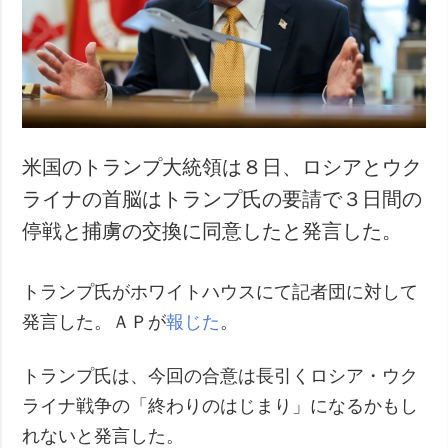
犯罪
事故・緊急事態
追加
サービス
特集
購読
インタビュー
フォトバンク
米国のトランプ大統領は８日、ロシアとウク
写真
ライナの首脳はトランプ氏の要請で３日間の
動画
停戦と捕虜の交換に同意したと発言した。
トランプ氏がホワイトハウスにて記者団に対して
発言した。ＡＰが
報じた
。
トランプ氏は、今回の合意は長引くロシア・ウク
ライナ戦争の「終わりのはじまり」になるかもし
れないと発言した。