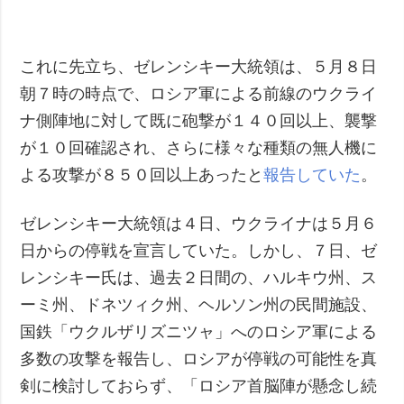
これに先立ち、ゼレンシキー大統領は、５月８日
朝７時の時点で、ロシア軍による前線のウクライ
ナ側陣地に対して既に砲撃が１４０回以上、襲撃
が１０回確認され、さらに様々な種類の無人機に
よる攻撃が８５０回以上あったと
報告していた
。
ゼレンシキー大統領は４日、ウクライナは５月６
日からの停戦を宣言していた。しかし、７日、ゼ
レンシキー氏は、過去２日間の、ハルキウ州、ス
ーミ州、ドネツィク州、ヘルソン州の民間施設、
国鉄「ウクルザリズニツャ」へのロシア軍による
多数の攻撃を報告し、ロシアが停戦の可能性を真
剣に検討しておらず、「ロシア首脳陣が懸念し続