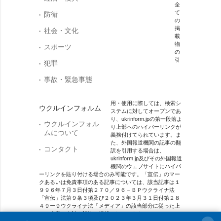
全
て
防衛
の
掲
社会・文化
載
物
スポーツ
の
引
犯罪
事故・緊急事態
用・使用に際しては、検索シ
ウクルインフォルム
ステムに対してオープンであ
り、ukrinform.jpの第一段落よ
ウクルインフォル
り上部へのハイパーリンクが
ムについて
義務付けてられています。ま
た、外国報道機関の記事の翻
コンタクト
訳を引用する場合は、
ukrinform.jp及びその外国報道
機関のウェブサイトにハイパ
ーリンクを貼り付ける場合のみ可能です。「宣伝」のマー
クあるいは免責事項のある記事については、該当記事は１
９９６年７月３日付第２７０／９６－ＢＰウクライナ法
「宣伝」法第９条３項及び２０２３年３月３１日付第２８
４９ー９ウクライナ法「メディア」の該当部分に従った上
で、合意／会計を根拠に掲載されています。