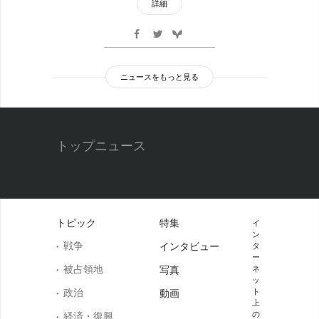
詳細
ニュースをもっと見る
トップニュース
トピック
特集
イ
ン
戦争
インタビュー
タ
ー
被占領地
写真
ネ
ッ
政治
ト
動画
上
の
経済・復興