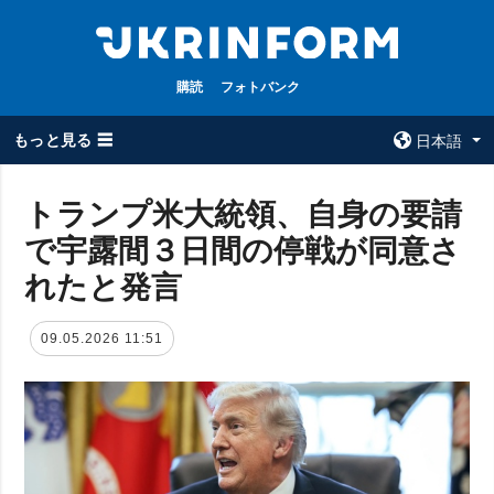
購読
フォトバンク
もっと見る ☰
日本語
×
トランプ米大統領、自身の要請
で宇露間３日間の停戦が同意さ
全てのトピック
ウクルインフォ
ルム
れたと発言
戦争
ウクルインフォル
被占領地
ムについて
09.05.2026 11:51
政治
コンタクト
経済・復興
防衛
社会・文化
スポーツ