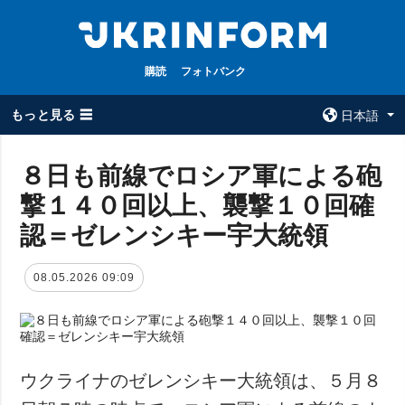
購読
フォトバンク
もっと見る ☰
日本語
×
８日も前線でロシア軍による砲
撃１４０回以上、襲撃１０回確
全てのトピック
ウクルインフォ
ルム
認＝ゼレンシキー宇大統領
戦争
ウクルインフォル
被占領地
ムについて
08.05.2026 09:09
政治
コンタクト
経済・復興
防衛
社会・文化
ウクライナのゼレンシキー大統領は、５月８
スポーツ