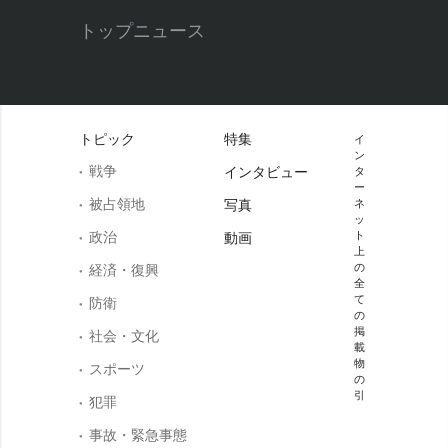
トップニュース
トピック
特集
イ
ン
戦争
インタビュー
タ
ー
被占領地
写真
ネ
ッ
政治
ト
動画
上
の
経済・復興
全
て
防衛
の
掲
社会・文化
載
物
スポーツ
の
引
犯罪
事故・緊急事態