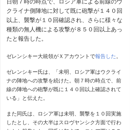
日朝７時の時点で、ロシア軍による前線のウ
犯罪
クライナ側陣地に対して既に砲撃が１４０回
事故・緊急事態
以上、襲撃が１０回確認され、さらに様々な
種類の無人機による攻撃が８５０回以上あっ
追加
サービス
たと報告した。
特集
購読
インタビュー
フォトバンク
ゼレンシキー大統領がＸアカウントで
報告した
。
写真
動画
ゼレンシキー氏は、「未明、ロシア軍はウクライ
ナの陣地への攻撃を続けた。朝７時の時点で、前
線の陣地への砲撃が既に１４０回以上確認されて
いる」と伝えた。
また同氏は、ロシア軍は未明、襲撃を１０回実施
したとし、その大半はスロヴヤンシク方面で行わ