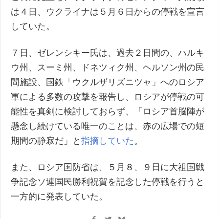
は４日、ウクライナは５月６日からの停戦を宣言
していた。
７日、ゼレンシキー氏は、過去２日間の、ハルキ
ウ州、スーミ州、ドネツィク州、ヘルソン州の民
間施設、国鉄「ウクルザリズニツャ」へのロシア
軍による多数の攻撃を報告し、ロシアが停戦の可
能性を真剣に検討しておらず、「ロシア首脳陣が
懸念し続けている唯一のことは、赤の広場での短
期間の静寂だ」と
指摘していた
。
また、ロシア国防省は、５月８、９日に大祖国戦
争記念ソ連国民勝利祝賀を記念した停戦を行うと
一方的に発表していた。