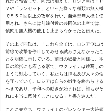
れたと報告した。同氏は加えて、ロシア軍はＦＰ
Ｖや「ランセット」といった様々な種類の無人機
で８５０回以上の攻撃を行い、自爆型無人機も使
用され、さらには前線付近の共同体の上空では、
偵察用無人機の使用も止まらなかったと伝えた。
その上で同氏は、「これら全ては、ロシア側には
前線で攻撃を停止してみせる試みさえなかったこ
とを明確に示している。前日の総括と同様に、本
日の総括にも応じる形で、ウクライナは鏡写しの
ように対応していく。私たちは陣地及び人々の命
を守っていく。ロシアは自らの戦争を終わらせる
べきであり、平和への動きが始まれば、誰もがそ
れに本当に気付くことになる」と書き込んだ。
これに先立ち、ウクライナのゼレンシキー大統領