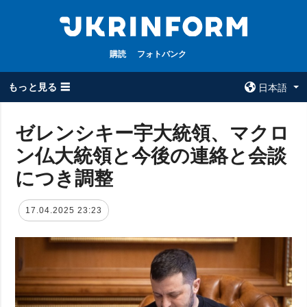
購読
フォトバンク
もっと見る ☰
日本語
×
ゼレンシキー宇大統領、マクロ
ン仏大統領と今後の連絡と会談
全てのトピック
ウクルインフォ
ルム
につき調整
戦争
ウクルインフォル
被占領地
ムについて
17.04.2025 23:23
政治
コンタクト
経済・復興
防衛
社会・文化
スポーツ