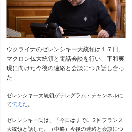
犯罪
事故・緊急事態
追加
サービス
特集
購読
インタビュー
フォトバンク
ウクライナのゼレンシキー大統領は１７日、
写真
マクロン仏大統領と電話会談を行い、平和実
動画
現に向けた今後の連絡と会談につき話し合っ
た。
ゼレンシキー大統領がテレグラム・チャンネルに
て
伝えた
。
ゼレンシキー氏は、「今日はすでに２回フランス
大統領と話した。（中略）今後の連絡と会談につ