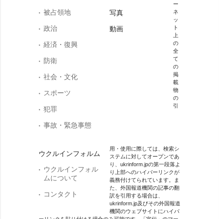
ー
被占領地
写真
ネ
ッ
政治
ト
動画
上
の
経済・復興
全
て
防衛
の
掲
社会・文化
載
物
スポーツ
の
引
犯罪
事故・緊急事態
用・使用に際しては、検索シ
ウクルインフォルム
ステムに対してオープンであ
り、ukrinform.jpの第一段落よ
ウクルインフォル
り上部へのハイパーリンクが
ムについて
義務付けてられています。ま
た、外国報道機関の記事の翻
コンタクト
訳を引用する場合は、
ukrinform.jp及びその外国報道
機関のウェブサイトにハイパ
ーリンクを貼り付ける場合のみ可能です。「宣伝」のマー