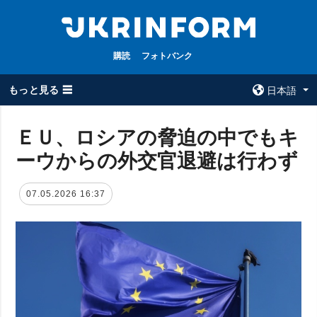
購読
フォトバンク
もっと見る ☰
日本語
×
ＥＵ、ロシアの脅迫の中でもキ
ーウからの外交官退避は行わず
全てのトピック
ウクルインフォ
ルム
戦争
07.05.2026 16:37
ウクルインフォル
被占領地
ムについて
政治
コンタクト
経済・復興
防衛
社会・文化
スポーツ