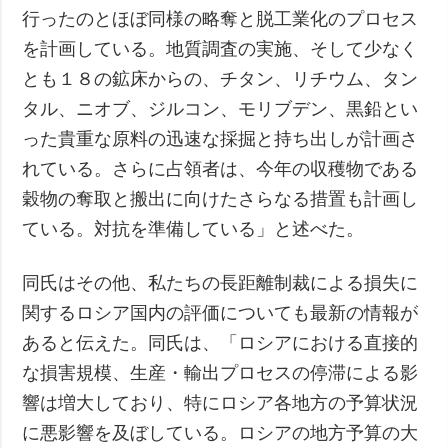
行ったのとほぼ同様の略奪と脱工業化のプロセス
を計画している。地質調査の実施、そして少なく
とも１８の鉱床からの、チタン、リチウム、タン
タル、ニオブ、ジルコン、モリブデン、黒鉛とい
った貴重な原料の迅速な採掘と持ち出しが計画さ
れている。さらに占領者は、今年の収穫物である
穀物の奪取と搬出に向けたさらなる措置も計画し
ている。対抗を準備している」と述べた。
同氏はその他、私たちの長距離制裁による損失に
関するロシア国内の評価についても最新の情報が
あると伝えた。同氏は、「ロシアにおける直接的
な損害規模、生産・輸出プロセスの停滞による影
響は増大しており、特にロシア各地方の予算状況
に悪影響を及ぼしている。ロシアの地方予算の大