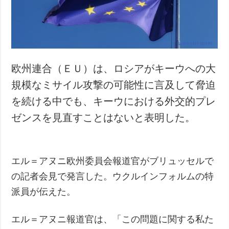
犯罪
事故・緊急事態
追加
サービス
特集
購読
欧州連合（ＥＵ）は、ロシアがキーウへの大
インタビュー
フォトバンク
規模なミサイル攻撃の可能性に言及して脅迫
写真
を続ける中でも、キーウにおける外交的プレ
動画
ゼンスを見直すことはないと表明した。
エル＝アヌニ欧州委員会報道官がブリュッセルで
の記者会見で発言した。ウクルインフォルムの特
派員が伝えた。
エル＝アヌニ報道官は、「この問題に関する私た