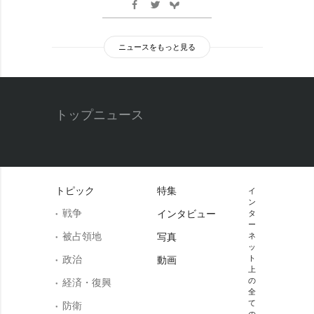
ニュースをもっと見る
トップニュース
トピック
特集
イ
ン
戦争
インタビュー
タ
ー
被占領地
写真
ネ
ッ
政治
ト
動画
上
の
経済・復興
全
て
防衛