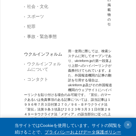
の
掲
社会・文化
載
物
スポーツ
の
引
犯罪
事故・緊急事態
用・使用に際しては、検索シ
ウクルインフォルム
ステムに対してオープンであ
り、ukrinform.jpの第一段落よ
ウクルインフォル
り上部へのハイパーリンクが
ムについて
義務付けてられています。ま
た、外国報道機関の記事の翻
コンタクト
訳を引用する場合は、
ukrinform.jp及びその外国報道
機関のウェブサイトにハイパ
ーリンクを貼り付ける場合のみ可能です。「宣伝」のマー
クあるいは免責事項のある記事については、該当記事は１
９９６年７月３日付第２７０／９６－ＢＰウクライナ法
「宣伝」法第９条３項及び２０２３年３月３１日付第２８
４９ー９ウクライナ法「メディア」の該当部分に従った上
で、合意／会計を根拠に掲載されています。
×
当サイトではCookieを使用しています。サイトの閲覧を
オンラインメディア主体 メディア識別番号：R40-01421.
続けることで、
プライバシーおよびデータ保護ポリシー