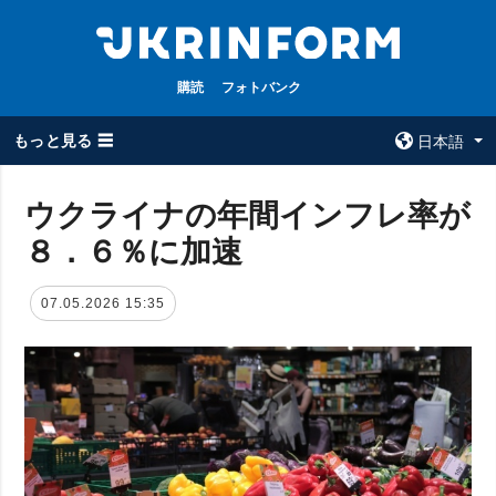
購読
フォトバンク
もっと見る ☰
日本語
×
ウクライナの年間インフレ率が
８．６％に加速
全てのトピック
ウクルインフォ
ルム
戦争
07.05.2026 15:35
ウクルインフォル
被占領地
ムについて
政治
コンタクト
経済・復興
防衛
社会・文化
スポーツ