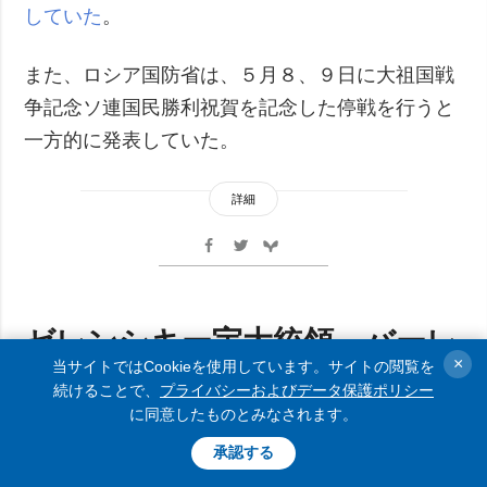
していた
。
また、ロシア国防省は、５月８、９日に大祖国戦
争記念ソ連国民勝利祝賀を記念した停戦を行うと
一方的に発表していた。
詳細
ゼレンシキー宇大統領、バーレ
×
ーンを訪問 国王に 「無人機取
当サイトではCookieを使用しています。サイトの閲覧を
続けることで、
プライバシーおよびデータ保護ポリシー
引」を提案
に同意したものとみなされます。
承認する
写真・動画
05.05.2026 16:23