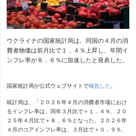
犯罪
事故・緊急事態
追加
サービス
特集
購読
ウクライナの国家統計局は、同国の４月の消
インタビュー
フォトバンク
費者物価は前月比で１．４％上昇し、年間イ
写真
ンフレ率が８．６％に加速したと発表した。
動画
国家統計局が公式ウェブサイトで
報告した
。
統計局は、「２０２６年４月の消費者市場におけ
るインフレ率は、同年３月比で＋１．４％、２０
２５年４月比で＋８．６％となった。２０２６年
４月のコアインフレ率は、３月比で＋０．９％、