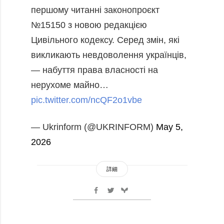
першому читанні законопроєкт
№15150 з новою редакцією
Цивільного кодексу.
Серед змін, які
викликають невдоволення українців,
— набуття права власності на
нерухоме майно…
pic.twitter.com/ncQF2o1vbe
— Ukrinform (@UKRINFORM)
May 5,
2026
詳細