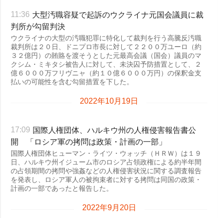
大型汚職容疑で起訴のウクライナ元国会議員に裁
11:36
判所が勾留判決
ウクライナの大型の汚職犯罪に特化して裁判を行う高騰反汚職
裁判所は２０日、ドニプロ市長に対して２２００万ユーロ（約
３２億円）の賄賂を渡そうとした元最高会議（国会）議員のマ
クシム・ミキタシ被告人に対して、未決囚予防措置として、２
億６０００万フリヴニャ（約１０億６０００万円）の保釈金支
払いの可能性を含む勾留措置を下した。
2022年10月19日
国際人権団体、ハルキウ州の人権侵害報告書公
17:09
開 「ロシア軍の拷問は政策・計画の一部」
国際人権団体ヒューマン・ライツ・ウォッチ（ＨＲＷ）は１９
日、ハルキウ州イジューム市のロシア占領政権による約半年間
の占領期間の拷問や強姦などの人権侵害状況に関する調査報告
を発表し、ロシア軍人の被拘束者に対する拷問は同国の政策・
計画の一部であったと報告した。
2022年9月20日