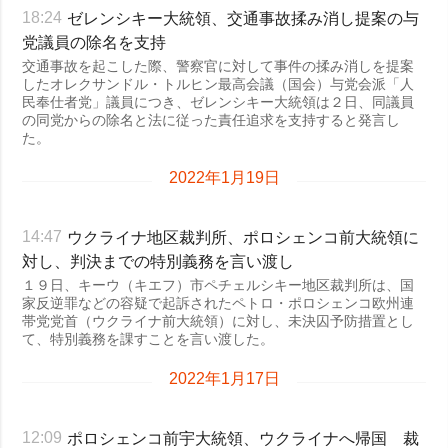
ゼレンシキー大統領、交通事故揉み消し提案の与
18:24
党議員の除名を支持
交通事故を起こした際、警察官に対して事件の揉み消しを提案
したオレクサンドル・トルヒン最高会議（国会）与党会派「人
民奉仕者党」議員につき、ゼレンシキー大統領は２日、同議員
の同党からの除名と法に従った責任追求を支持すると発言し
た。
2022年1月19日
ウクライナ地区裁判所、ポロシェンコ前大統領に
14:47
対し、判決までの特別義務を言い渡し
１９日、キーウ（キエフ）市ペチェルシキー地区裁判所は、国
家反逆罪などの容疑で起訴されたペトロ・ポロシェンコ欧州連
帯党党首（ウクライナ前大統領）に対し、未決囚予防措置とし
て、特別義務を課すことを言い渡した。
2022年1月17日
ポロシェンコ前宇大統領、ウクライナへ帰国 裁
12:09