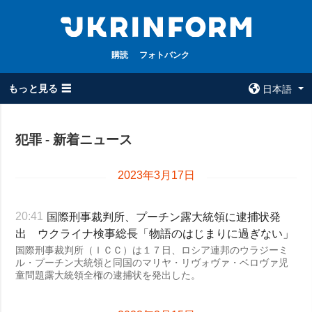
購読
フォトバンク
もっと見る ☰
日本語
×
犯罪 - 新着ニュース
全てのトピック
ウクルインフォ
ルム
戦争
2023年3月17日
ウクルインフォル
被占領地
ムについて
国際刑事裁判所、プーチン露大統領に逮捕状発
20:41
政治
コンタクト
出 ウクライナ検事総長「物語のはじまりに過ぎない」
経済・復興
国際刑事裁判所（ＩＣＣ）は１７日、ロシア連邦のウラジーミ
ル・プーチン大統領と同国のマリヤ・リヴォヴァ・ベロヴァ児
防衛
童問題露大統領全権の逮捕状を発出した。
社会・文化
スポーツ