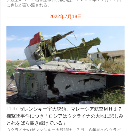
に判決が言い渡される。
2022年7月18日
ゼレンシキー宇大統領、マレーシア航空ＭＨ１７
11:37
機撃墜事件につき「ロシアはウクライナの大地に悲しみ
と死をばら撒き続けている」
ウクライナのゼレンシキー大統領は１７日、８年前のウクライ