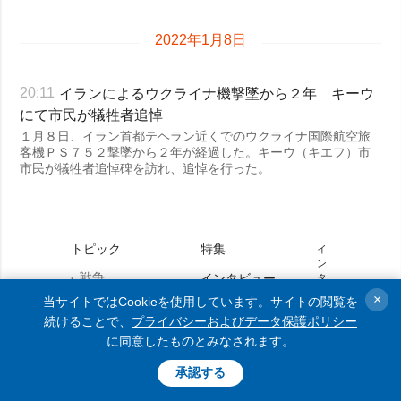
2022年1月8日
イランによるウクライナ機撃墜から２年 キーウ
20:11
にて市民が犠牲者追悼
１月８日、イラン首都テヘラン近くでのウクライナ国際航空旅
客機ＰＳ７５２撃墜から２年が経過した。キーウ（キエフ）市
市民が犠牲者追悼碑を訪れ、追悼を行った。
トピック
特集
イ
ン
戦争
インタビュー
タ
ー
×
当サイトではCookieを使用しています。サイトの閲覧を
被占領地
写真
ネ
続けることで、
プライバシーおよびデータ保護ポリシー
ッ
政治
ト
動画
に同意したものとみなされます。
上
の
経済・復興
承認する
全
て
防衛