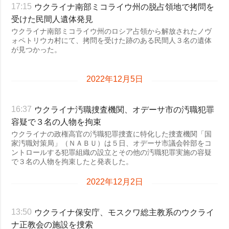
ウクライナ南部ミコライウ州の脱占領地で拷問を
17:15
受けた民間人遺体発見
ウクライナ南部ミコライウ州のロシア占領から解放されたノヴ
ォペトリウカ村にて、拷問を受けた跡のある民間人３名の遺体
が見つかった。
2022年12月5日
ウクライナ汚職捜査機関、オデーサ市の汚職犯罪
16:37
容疑で３名の人物を拘束
ウクライナの政権高官の汚職犯罪捜査に特化した捜査機関「国
家汚職対策局」（ＮＡＢＵ）は５日、オデーサ市議会幹部をコ
ントロールする犯罪組織の設立とその他の汚職犯罪実施の容疑
で３名の人物を拘束したと発表した。
2022年12月2日
ウクライナ保安庁、モスクワ総主教系のウクライ
13:50
ナ正教会の施設を捜索