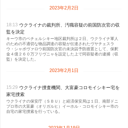
2023年2月2日
ウクライナの裁判所、汚職容疑の前国防次官の収
18:13
監を決定
キーウ市のペチェルシキー地区裁判所は２日、ウクライナ軍人
のための不適切な物品調達の容疑が伝達されたヴヤチェスラ
ウ・シャポヴァロウ前国防次官の未決囚予防措置として、保釈
金４億２６０万フリヴニャを設定した上で同容疑者の逮捕（収
監）を決定した。
2023年2月1日
ウクライナ捜査機関、大富豪コロモイシキー宅を
15:29
家宅捜索
ウクライナの保安庁（ＳＢＵ）と経済保安局は１日、南部ドニ
プロ市の大富豪（オリガルヒ）イーホル・コロモイシキー市の
自宅の家宅捜索を行っている。
2023年1月19日