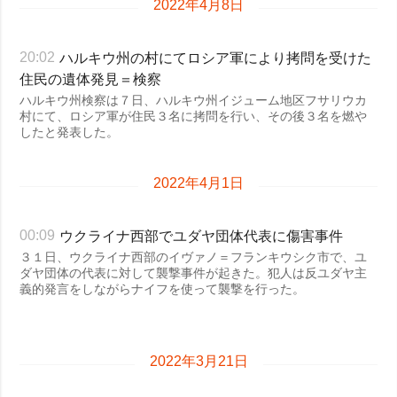
2022年4月8日
ハルキウ州の村にてロシア軍により拷問を受けた
20:02
住民の遺体発見＝検察
ハルキウ州検察は７日、ハルキウ州イジューム地区フサリウカ
村にて、ロシア軍が住民３名に拷問を行い、その後３名を燃や
したと発表した。
2022年4月1日
ウクライナ西部でユダヤ団体代表に傷害事件
00:09
３１日、ウクライナ西部のイヴァノ＝フランキウシク市で、ユ
ダヤ団体の代表に対して襲撃事件が起きた。犯人は反ユダヤ主
義的発言をしながらナイフを使って襲撃を行った。
2022年3月21日