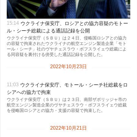
ウクライナ保安庁、ロシアとの協力容疑のモトー
15:14
ル・シーチ総裁による通話記録を公開
ウクライナ保安庁（ＳＢＵ）は２４日、侵略国ロシアとの協力
の容疑で拘束されたウクライナの航空エンジン製造企業「モト
ール・シーチ」社のヴヤチェスラウ・ボフスライェウ総裁によ
る同容疑を裏付ける傍受した通話記録を公開した。
2022年10月23日
ウクライナ保安庁、モトール・シーチ社総裁をロ
11:03
シアへの協力で拘束
ウクライナ保安庁（ＳＢＵ）は２３日、南部ザポリッジャ市の
航空エンジン製造企業のヴヤチェスラウ・ボフスライェウ総裁
を侵略国ロシアとの協力・支援の容疑で拘束した。
2022年10月21日