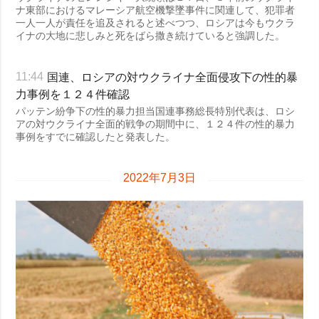
ナ東部におけるマレーシア航空機撃墜事件に関連して、犯罪者
一人一人が責任を追及されると述べつつ、ロシアは今もウクラ
イナの大地に悲しみと死をばら撒き続けていると強調した。
国連、ロシアの対ウクライナ全面侵攻下の性的暴
11:44
力事例を１２４件確認
パッテン紛争下の性的暴力担当国連事務総長特別代表は、ロシ
アの対ウクライナ全面的戦争の期間中に、１２４件の性的暴力
事例をすでに確認したと発表した。
2022年7月3日