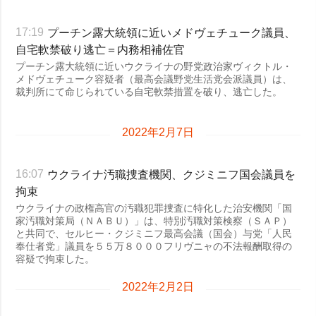
プーチン露大統領に近いメドヴェチューク議員、
17:19
自宅軟禁破り逃亡＝内務相補佐官
プーチン露大統領に近いウクライナの野党政治家ヴィクトル・
メドヴェチューク容疑者（最高会議野党生活党会派議員）は、
裁判所にて命じられている自宅軟禁措置を破り、逃亡した。
2022年2月7日
ウクライナ汚職捜査機関、クジミニフ国会議員を
16:07
拘束
ウクライナの政権高官の汚職犯罪捜査に特化した治安機関「国
家汚職対策局（ＮＡＢＵ）」は、特別汚職対策検察（ＳＡＰ）
と共同で、セルヒー・クジミニフ最高会議（国会）与党「人民
奉仕者党」議員を５５万８０００フリヴニャの不法報酬取得の
容疑で拘束した。
2022年2月2日