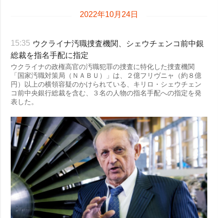
2022年10月24日
ウクライナ汚職捜査機関、シェウチェンコ前中銀
15:35
総裁を指名手配に指定
ウクライナの政権高官の汚職犯罪の捜査に特化した捜査機関
「国家汚職対策局（ＮＡＢＵ）」は、２億フリヴニャ（約８億
円）以上の横領容疑のかけられている、キリロ・シェウチェン
コ前中央銀行総裁を含む、３名の人物の指名手配への指定を発
表した。