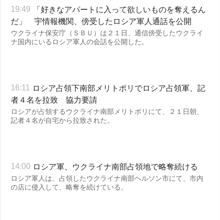
「好きなアパートに入って欲しいものを奪えるん
19:49
だ」 宇情報機関、傍受したロシア軍人通話を公開
ウクライナ保安庁（ＳＢＵ）は２１日、通信傍受したウクライ
ナ国内にいるロシア軍人の会話を公開した。
ロシア占領下南部メリトポリでロシア占領軍、記
16:11
者４名を拉致 協力要請
ロシアが占領するウクライナ南部メリトポリにて、２１日朝、
記者４名が自宅から拉致された。
ロシア軍、ウクライナ南部占領地で略奪続ける
14:00
ロシア軍人は、占領したウクライナ南部ヘルソン市にて、市内
の店に侵入して、略奪を続けている。