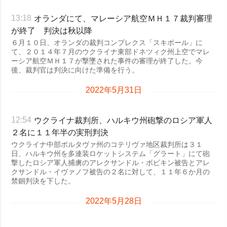
オランダにて、マレーシア航空ＭＨ１７裁判審理
13:18
が終了 判決は秋以降
６月１０日、オランダの裁判コンプレクス「スキポール」に
て、２０１４年７月のウクライナ東部ドネツィク州上空でマレ
ーシア航空ＭＨ１７が撃墜された事件の審理が終了した。今
後、裁判官は判決に向けた準備を行う。
2022年5月31日
ウクライナ裁判所、ハルキウ州砲撃のロシア軍人
12:54
２名に１１年半の実刑判決
ウクライナ中部ポルタヴァ州のコテリヴァ地区裁判所は３１
日、ハルキウ州を多連装ロケットシステム「グラート」にて砲
撃したロシア軍人捕虜のアレクサンドル・ボビキン被告とアレ
クサンドル・イヴァノフ被告の２名に対して、１１年６か月の
禁錮判決を下した。
2022年5月28日