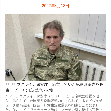
2022年4月13日
ウクライナ保安庁、逃亡していた親露政治家を拘
11:09
束 プーチン氏に近い人物
１２日、ウクライナ保安庁（ＳＢＵ）は、自宅軟禁措置を破
り、逃亡していた国家反逆罪容疑のかけられているメドヴェチ
ューク最高会議（国会）野党生活党議員を拘束したと発表し
た。なお、メドヴェチューク氏は、プーチン露大統領の宗教上