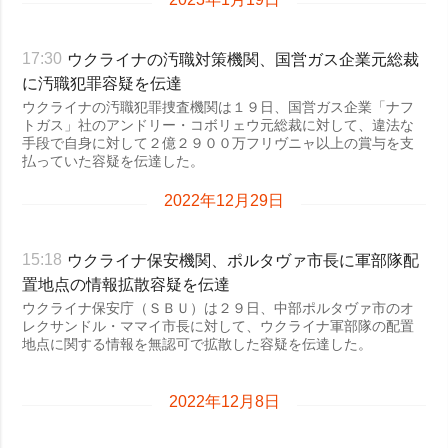
ウクライナの汚職対策機関、国営ガス企業元総裁
17:30
に汚職犯罪容疑を伝達
ウクライナの汚職犯罪捜査機関は１９日、国営ガス企業「ナフ
トガス」社のアンドリー・コボリェウ元総裁に対して、違法な
手段で自身に対して２億２９００万フリヴニャ以上の賞与を支
払っていた容疑を伝達した。
2022年12月29日
ウクライナ保安機関、ポルタヴァ市長に軍部隊配
15:18
置地点の情報拡散容疑を伝達
ウクライナ保安庁（ＳＢＵ）は２９日、中部ポルタヴァ市のオ
レクサンドル・ママイ市長に対して、ウクライナ軍部隊の配置
地点に関する情報を無認可で拡散した容疑を伝達した。
2022年12月8日