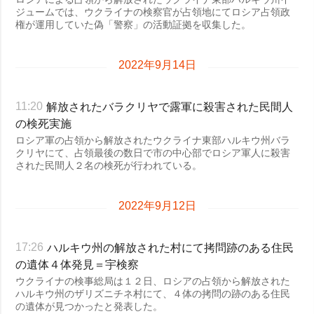
ジュームでは、ウクライナの検察官が占領地にてロシア占領政
権が運用していた偽「警察」の活動証拠を収集した。
2022年9月14日
解放されたバラクリヤで露軍に殺害された民間人
11:20
の検死実施
ロシア軍の占領から解放されたウクライナ東部ハルキウ州バラ
クリヤにて、占領最後の数日で市の中心部でロシア軍人に殺害
された民間人２名の検死が行われている。
2022年9月12日
ハルキウ州の解放された村にて拷問跡のある住民
17:26
の遺体４体発見＝宇検察
ウクライナの検事総局は１２日、ロシアの占領から解放された
ハルキウ州のザリズニチネ村にて、４体の拷問の跡のある住民
の遺体が見つかったと発表した。