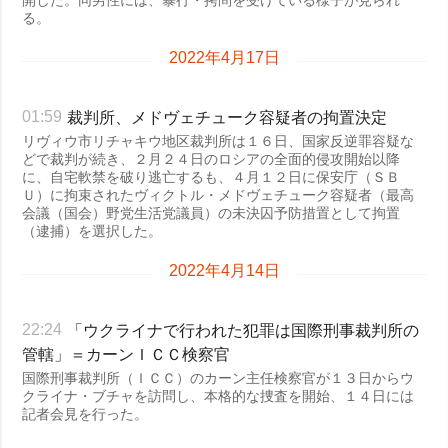
開した。同男性には、暴行・拷問を受けている様子が見られ
る。
2022年4月17日
裁判所、メドヴェチューク容疑者の拘置決定
01:59
リヴィウ市リチャキウ地区裁判所は１６日、国家反逆罪容疑な
どで裁判が続き、２月２４日のロシアの全面的侵攻開始以降
に、自宅軟禁を破り逃亡するも、４月１２日に保安庁（ＳＢ
Ｕ）に拘束されたヴィクトル・メドヴェチューク容疑者（最高
会議（国会）野党生活党議員）の未決囚予防措置として拘置
（逮捕）を選択した。
2022年4月14日
「ウクライナで行われた犯罪は国際刑事裁判所の
22:24
管轄」＝カーンＩＣＣ検察官
国際刑事裁判所（ＩＣＣ）のカーン主任検察官が１３日からウ
クライナ・ブチャを訪問し、本格的な捜査を開始、１４日には
記者会見を行った。