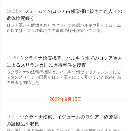
イジュームでのロシア占領政権に殺された人々の
16:11
遺体検死続く
ロシア軍から解放されたウクライナ東部ハルキウ州イジューム
近郊では、大量埋葬地での遺体の検死が続いている。
ウクライナ治安機関、ハルキウ州でのロシア軍人
11:20
によるスリランカ国民虐待事件を捜査
ウクライナの法執行機関は、ハルキウ州ヴォウチャンシクにて
７名のスリランカ国民がロシア軍人により受けていた虐待行為
の捜査を開始した。
2022年9月15日
ウクライナ検察、イジュームのロシア「偽警察」
10:51
の証拠品を収集
ロシアによる占領から解放されたウクライナ東部ハルキウ州イ