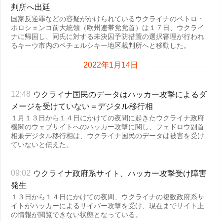
判所へ出廷
国家反逆罪などの容疑がかけられているウクライナのペトロ・
ポロシェンコ前大統領（欧州連帯党党首）は１７日、ウクライ
ナに帰国し、同氏に対する未決囚予防措置の選択審理が行われ
るキーウ市内のペチェルシキー地区裁判所へと移動した。
2022年1月14日
ウクライナ国民のデータはハッカー攻撃によるダ
12:48
メージを受けていない＝デジタル移行相
１月１３日から１４日にかけての夜間に起きたウクライナ政府
機関のウェブサイトへのハッカー攻撃に関し、フェドロウ副首
相兼デジタル移行相は、ウクライナ国民のデータは被害を受け
ていないと伝えた。
ウクライナ政府系サイト、ハッカー攻撃受け障害
09:02
発生
１３日から１４日にかけての夜間、ウクライナの複数政府系サ
イトがハッカーによるサイバー攻撃を受け、現在までサイト上
の情報が閲覧できない状態となっている。