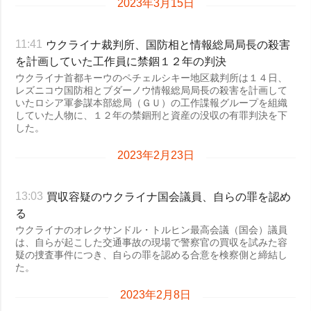
2023年3月15日
犯罪
事故・緊急事態
ウクライナ裁判所、国防相と情報総局局長の殺害
11:41
を計画していた工作員に禁錮１２年の判決
追加
サービス
ウクライナ首都キーウのペチェルシキー地区裁判所は１４日、
レズニコウ国防相とブダーノウ情報総局局長の殺害を計画して
特集
購読
いたロシア軍参謀本部総局（ＧＵ）の工作諜報グループを組織
インタビュー
フォトバンク
していた人物に、１２年の禁錮刑と資産の没収の有罪判決を下
した。
写真
2023年2月23日
動画
買収容疑のウクライナ国会議員、自らの罪を認め
13:03
る
ウクライナのオレクサンドル・トルヒン最高会議（国会）議員
は、自らが起こした交通事故の現場で警察官の買収を試みた容
疑の捜査事件につき、自らの罪を認める合意を検察側と締結し
た。
2023年2月8日