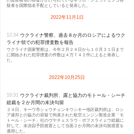
の資産横領の容疑がかけられているキリロ・シェウチェンコ容
疑者を国際指名手配としていると発表した。
2022年11月1日
ウクライナ警察、過去８か月のロシアによるウク
12:34
ライナ領での犯罪捜査数を報告
ウクライナ国家警察は、今年２月２４日から１０月３１日まで
に開始された犯罪捜査の件数は４万７４２件に上ると発表し
た。
2022年10月25日
ウクライナ裁判所、露と協力のモトール・シーチ
10:31
総裁を２か月間の未決勾留
２４日、キーウ市シェウチェンキウシキー地区裁判所は、ロシ
ア連邦との協力の容疑で拘束された航空エンジン製造企業「モ
トール・シーチ」社のヴヤチェスラウ・ボフスライェウ総裁に
対して、未決囚予防措置として当面２か月間の未決勾留措置を
適用した。