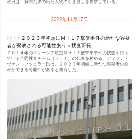
政府は、有罪判決の出た人物の引き渡しを要求している。
2022年11月17日
２０２３年初頭にＭＨ１７撃墜事件の新たな容疑
22:05
者が発表される可能性あり＝捜査班長
２０１４年のマレーシア航空ＭＨ１７便撃墜事件の捜査を行っ
ている合同捜査チーム（ＪＩＴ）の代表を務める、ディフナ・
ヴァン・ブツェラー氏は、２０２３年初頭に新たな容疑者の発
表ができる可能性があると発言した。