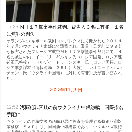
ＭＨ１７撃墜事件裁判、被告人３名に有罪、１名
17:36
に無罪の判決
オランダのスキポール裁判コンプレクスにて開かれた２０１４
年７月のウクライナ東部にて撃墜され、乗員・乗客計２９８名
が殺害されたマレーシア航空ＭＨ１７便撃墜事件裁判にて、４
名の被告の内、イーゴリ・ギルキン氏（ロシア国籍、ロシア連
邦軍元将校）、セルゲイ・ドゥビンスキー氏（ロシア国籍、ロ
シア軍参謀本部情報総局（ＧＲＵ）大佐）、レオニード・ハル
チェンコ氏（ウクライナ国籍）に対して有罪判決が言い渡され
た。
2022年11月9日
汚職犯罪容疑の前ウクライナ中銀総裁、国際指名
12:52
手配に
ウクライナの政権交換の汚職犯罪の捜査を管理する特別汚職対
策検察（ＳＡＰ）は、同国前中銀総裁であり、ウクルハズ銀行