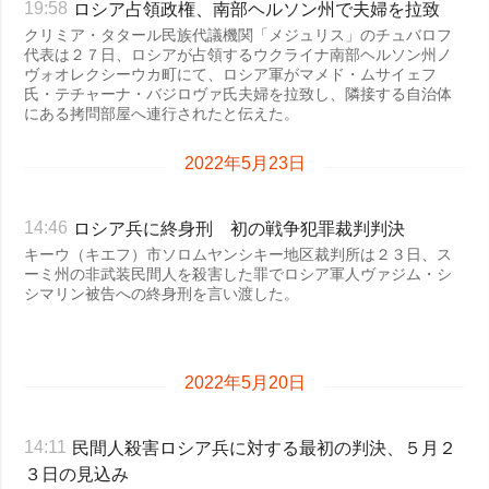
ロシア占領政権、南部ヘルソン州で夫婦を拉致
19:58
クリミア・タタール民族代議機関「メジュリス」のチュバロフ
代表は２７日、ロシアが占領するウクライナ南部ヘルソン州ノ
ヴォオレクシーウカ町にて、ロシア軍がマメド・ムサイェフ
氏・テチャーナ・バジロヴァ氏夫婦を拉致し、隣接する自治体
にある拷問部屋へ連行されたと伝えた。
2022年5月23日
ロシア兵に終身刑 初の戦争犯罪裁判判決
14:46
キーウ（キエフ）市ソロムヤンシキー地区裁判所は２３日、ス
ーミ州の非武装民間人を殺害した罪でロシア軍人ヴァジム・シ
シマリン被告への終身刑を言い渡した。
2022年5月20日
民間人殺害ロシア兵に対する最初の判決、５月２
14:11
３日の見込み