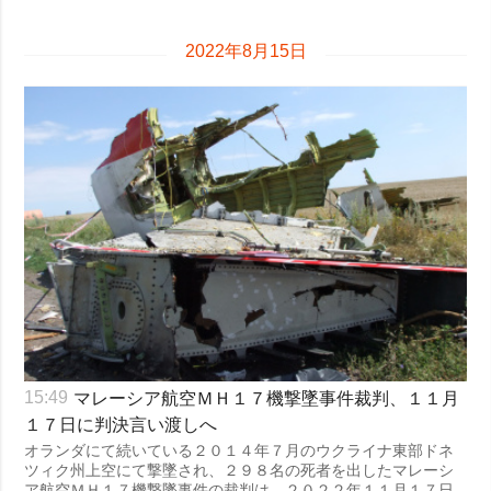
2022年8月15日
マレーシア航空ＭＨ１７機撃墜事件裁判、１１月
15:49
１７日に判決言い渡しへ
オランダにて続いている２０１４年７月のウクライナ東部ドネ
ツィク州上空にて撃墜され、２９８名の死者を出したマレーシ
ア航空ＭＨ１７機撃墜事件の裁判は、２０２２年１１月１７日