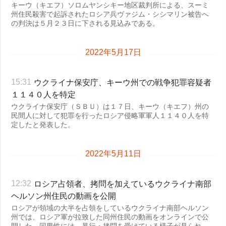
キーウ（キエフ）ソロムヤンシキー地区裁判所による、スーミ
州住民殺害で起訴されたロシア兵ヴァジム・シシマリン被告へ
の判決は５月２３日に下される見込みである。
2022年5月17日
ウクライナ保安庁、キーウ州での戦争犯罪容疑者
15:31
１１４０人を特定
ウクライナ保安庁（ＳＢＵ）は１７日、キーウ（キエフ）州の
民間人に対して犯罪を行ったロシア侵略軍軍人１１４０人を特
定したと発表した。
2022年5月11日
ロシア占領者、拷問を加えているウクライナ南部
12:32
ヘルソン州住民の動画を公開
ロシアが領域の大半を占領をしているウクライナ南部ヘルソン
州では、ロシア軍が拉致した同州住民の動画をオンラインで公