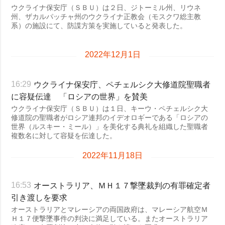
ウクライナ保安庁（ＳＢＵ）は２日、ジトーミル州、リウネ
州、ザカルパッチャ州のウクライナ正教会（モスクワ総主教
系）の施設にて、防諜方策を実施していると発表した。
2022年12月1日
ウクライナ保安庁、ペチェルシク大修道院聖職者
16:29
に容疑伝達 「ロシアの世界」を賛美
ウクライナ保安庁（ＳＢＵ）は１日、キーウ・ペチェルシク大
修道院の聖職者がロシア連邦のイデオロギーである「ロシアの
世界（ルスキー・ミール）」を美化する典礼を組織した聖職者
複数名に対して容疑を伝達した。
2022年11月18日
オーストラリア、ＭＨ１７撃墜裁判の有罪確定者
16:53
引き渡しを要求
オーストラリアとマレーシアの両国政府は、マレーシア航空Ｍ
Ｈ１７便撃墜事件の判決に満足している。またオーストラリア