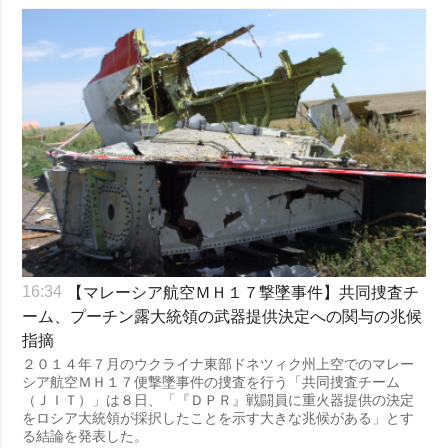
【マレーシア航空ＭＨ１７撃墜事件】共同捜査チ
16:34
ーム、プーチン露大統領の武器提供決定への関与の兆候
指摘
２０１４年７月のウクライナ東部ドネツィク州上空でのマレー
シア航空ＭＨ１７便撃墜事件の捜査を行う「共同捜査チーム
（ＪＩＴ）」は８日、「『ＤＰＲ』戦闘員に重火器提供の決定
をロシア大統領が採択したことを示す大きな兆候がある」とす
る結論を発表した。