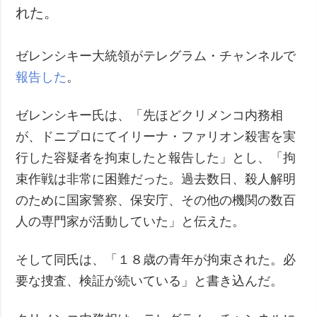
れた。
犯罪
事故・緊急事態
ゼレンシキー大統領がテレグラム・チャンネルで
追加
サービス
報告した
。
特集
購読
ゼレンシキー氏は、「先ほどクリメンコ内務相
インタビュー
フォトバンク
が、ドニプロにてイリーナ・ファリオン殺害を実
写真
行した容疑者を拘束したと報告した」とし、「拘
動画
束作戦は非常に困難だった。過去数日、殺人解明
のために国家警察、保安庁、その他の機関の数百
人の専門家が活動していた」と伝えた。
そして同氏は、「１８歳の青年が拘束された。必
要な捜査、検証が続いている」と書き込んだ。