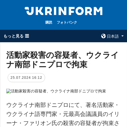
購読
フォトバンク
もっと見る ☰
日本語
×
活動家殺害の容疑者、ウクライ
ナ南部ドニプロで拘束
全てのトピック
ウクルインフォ
ルム
戦争
25.07.2024 16:12
ウクルインフォル
被占領地
ムについて
政治
コンタクト
経済・復興
ウクライナ南部ドニプロにて、著名活動家・
防衛
ウクライナ語専門家・元最高会議議員のイリ
社会・文化
ーナ・ファリオン氏の殺害の容疑者が拘束さ
スポーツ