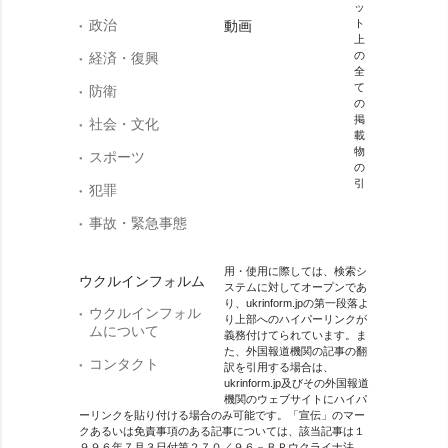
ッ
政治
ト
動画
上
の
経済・復興
全
て
防衛
の
掲
社会・文化
載
物
スポーツ
の
引
犯罪
事故・緊急事態
用・使用に際しては、検索シ
ウクルインフォルム
ステムに対してオープンであ
り、ukrinform.jpの第一段落よ
ウクルインフォル
り上部へのハイパーリンクが
ムについて
義務付けてられています。ま
た、外国報道機関の記事の翻
コンタクト
訳を引用する場合は、
ukrinform.jp及びその外国報道
機関のウェブサイトにハイパ
ーリンクを貼り付ける場合のみ可能です。「宣伝」のマー
クあるいは免責事項のある記事については、該当記事は１
９９６年７月３日付第２７０／９６－ＢＰウクライナ法