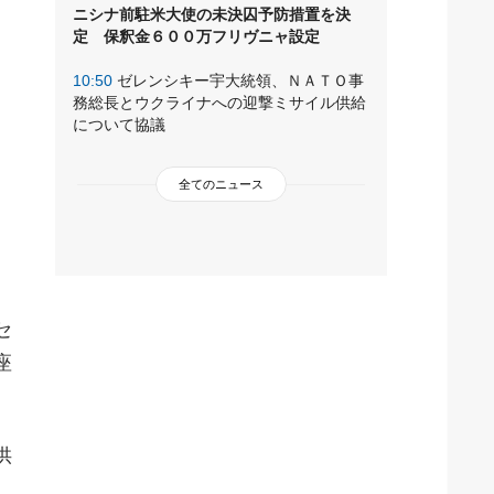
ニシナ前駐米大使の未決囚予防措置を決
定 保釈金６００万フリヴニャ設定
10:50
ゼレンシキー宇大統領、ＮＡＴＯ事
務総長とウクライナへの迎撃ミサイル供給
について協議
全てのニュース
セ
座
供