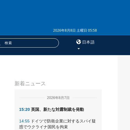
2026年8月8日 土曜日 05:58
日本語
×
サービス
新着ニュース
購読
フォトバンク
2026年8月7日
15:20
英国、新たな対露制裁を発動
14:55
ドイツで防衛企業に対するスパイ疑
惑でウクライナ国民を拘束