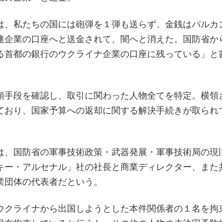
は、私たちの国には砲弾を１弾も送らず、金銭はバルカ
連企業の口座へと送金されて、闇へと消えた。国防省か
る首都の銀行のウクライナ企業の口座に残っている」と
領手段を確認し、取引に関わった人物全てを特定。横領
ており、国家予算への返却に関する解決手続きが取られ
は、国防省の軍事技術政策・武器発展・軍事技術局の現
キー・アルセナル」社の社長と商業ディレクター、また
業団体の代表者だという。
ウクライナから出国しようとした本件関係者の１名を拘