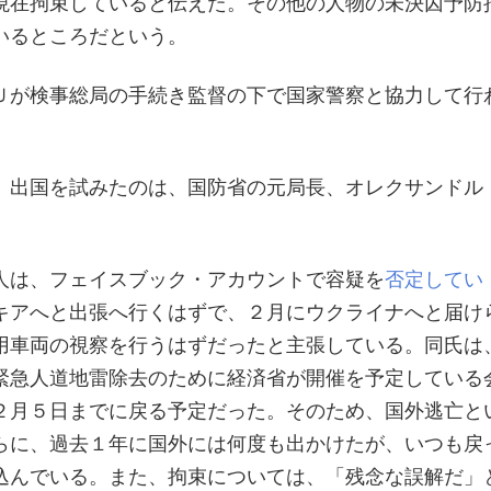
現在拘束していると伝えた。その他の人物の未決囚予防
いるところだという。
Ｕが検事総局の手続き監督の下で国家警察と協力して行
。
、出国を試みたのは、国防省の元局長、オレクサンドル
。
人は、フェイスブック・アカウントで容疑を
否定してい
キアへと出張へ行くはずで、２月にウクライナへと届け
用車両の視察を行うはずだったと主張している。同氏は
緊急人道地雷除去のために経済省が開催を予定している
２月５日までに戻る予定だった。そのため、国外逃亡と
らに、過去１年に国外には何度も出かけたが、いつも戻
込んでいる。また、拘束については、「残念な誤解だ」