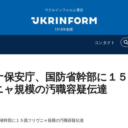
ウクルインフォルム通信
1918年創業
コンタクト
ナ保安庁、国防省幹部に１５
ウクルインフォルム
追加
ウクルインフォルムについ
特集
ニャ規模の汚職容疑伝達
て
インタビュー
コンタクト
写真
動画