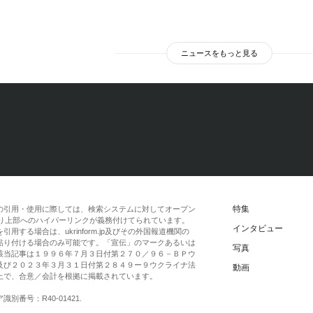
ニュースをもっと見る
特集
の引用・使用に際しては、検索システムに対してオープン
一段落より上部へのハイパーリンクが義務付けてられています。
インタビュー
する場合は、ukrinform.jp及びその外国報道機関の
貼り付ける場合のみ可能です。「宣伝」のマークあるいは
写真
該当記事は１９９６年７月３日付第２７０／９６－ＢＰウ
及び２０２３年３月３１日付第２８４９ー９ウクライナ法
動画
上で、合意／会計を根拠に掲載されています。
番号：R40-01421.