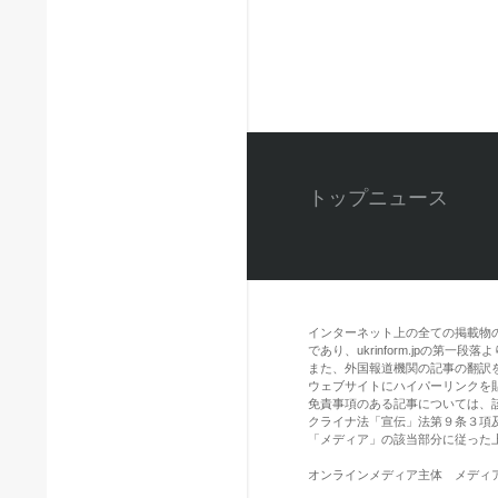
トップニュース
インターネット上の全ての掲載物
であり、ukrinform.jpの第
また、外国報道機関の記事の翻訳を引用
ウェブサイトにハイパーリンクを
免責事項のある記事については、
クライナ法「宣伝」法第９条３項
「メディア」の該当部分に従った
オンラインメディア主体 メディア識別