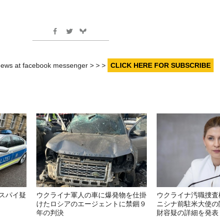
r news at facebook messenger > > >
CLICK HERE FOR SUBSCRIBE
スパイ疑
ウクライナ軍人の車に爆発物を仕掛
ウクライナ汚職捜査
けたロシアのエージェントに禁錮９
ニシナ前駐米大使の
年の判決
財容疑の詳細を発表