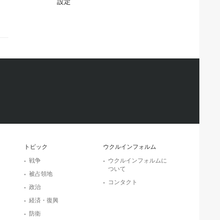
設定
トピック
ウクルインフォルム
戦争
ウクルインフォルムに
ついて
被占領地
コンタクト
政治
経済・復興
防衛