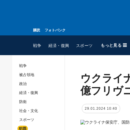
購読
フォトバンク
もっと見る ☰
戦争
経済・復興
スポーツ
戦争
ウクライ
被占領地
全てのトピック
政治
戦争
億フリヴ
経済・復興
被占領地
防衛
政治
29.01.2024 10:40
社会・文化
経済・復興
スポーツ
防衛
犯罪