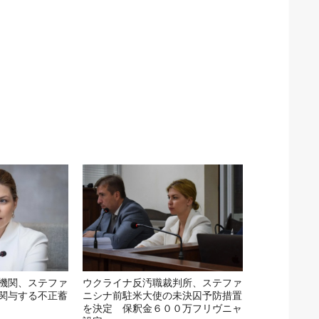
機関、ステファ
ウクライナ反汚職裁判所、ステファ
関与する不正蓄
ニシナ前駐米大使の未決囚予防措置
を決定 保釈金６００万フリヴニャ