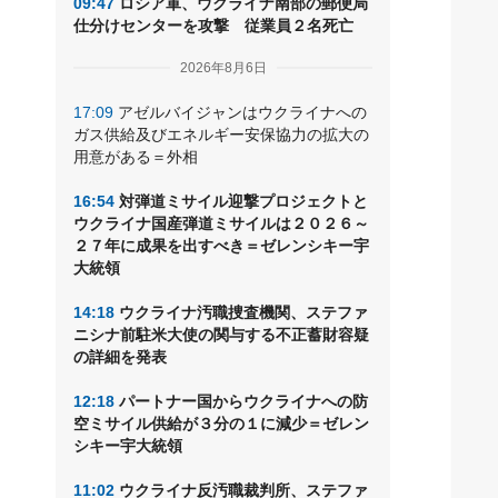
09:47
ロシア軍、ウクライナ南部の郵便局
仕分けセンターを攻撃 従業員２名死亡
2026年8月6日
17:09
アゼルバイジャンはウクライナへの
ガス供給及びエネルギー安保協力の拡大の
用意がある＝外相
16:54
対弾道ミサイル迎撃プロジェクトと
ウクライナ国産弾道ミサイルは２０２６～
２７年に成果を出すべき＝ゼレンシキー宇
大統領
14:18
ウクライナ汚職捜査機関、ステファ
ニシナ前駐米大使の関与する不正蓄財容疑
の詳細を発表
12:18
パートナー国からウクライナへの防
空ミサイル供給が３分の１に減少＝ゼレン
シキー宇大統領
11:02
ウクライナ反汚職裁判所、ステファ