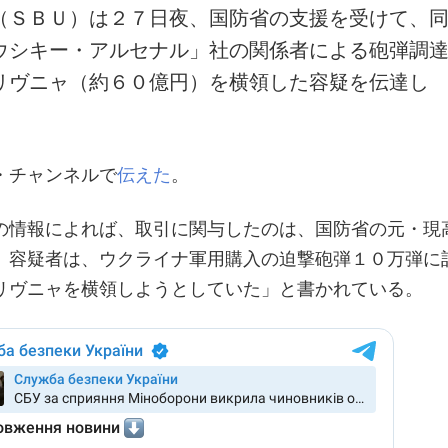
（ＳＢＵ）は２７日夜、国防省の支援を受けて、
ウシキー・アルセナル」社の関係者による砲弾調
リヴニャ（約６０億円）を横領した容疑を伝達し
・チャンネルで
伝えた
。
の情報によれば、取引に関与したのは、国防省の元・現
。容疑者は、ウクライナ軍用購入の迫撃砲弾１０万弾に
リヴニャを横領しようとしていた」と書かれている。