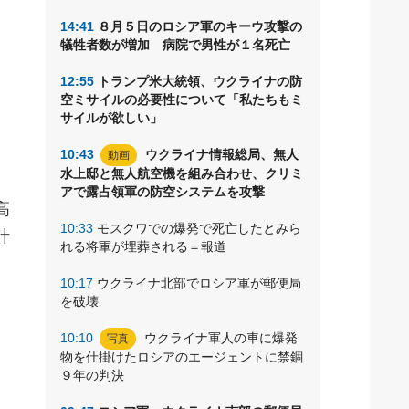
同
14:41
８月５日のロシア軍のキーウ攻撃の
達
犠牲者数が増加 病院で男性が１名死亡
12:55
トランプ米大統領、ウクライナの防
空ミサイルの必要性について「私たちもミ
サイルが欲しい」
10:43
ウクライナ情報総局、無人
動画
水上邸と無人航空機を組み合わせ、クリミ
アで露占領軍の防空システムを攻撃
高
10:33
モスクワでの爆発で死亡したとみら
計
れる将軍が埋葬される＝報道
10:17
ウクライナ北部でロシア軍が郵便局
を破壊
10:10
ウクライナ軍人の車に爆発
写真
物を仕掛けたロシアのエージェントに禁錮
９年の判決