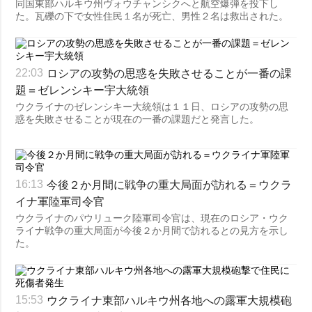
同国東部ハルキウ州ヴォウチャンシクへと航空爆弾を投下し
た。瓦礫の下で女性住民１名が死亡、男性２名は救出された。
ロシアの攻勢の思惑を失敗させることが一番の課
22:03
題＝ゼレンシキー宇大統領
ウクライナのゼレンシキー大統領は１１日、ロシアの攻勢の思
惑を失敗させることが現在の一番の課題だと発言した。
今後２か月間に戦争の重大局面が訪れる＝ウクラ
16:13
イナ軍陸軍司令官
ウクライナのパウリューク陸軍司令官は、現在のロシア・ウク
ライナ戦争の重大局面が今後２か月間で訪れるとの見方を示し
た。
ウクライナ東部ハルキウ州各地への露軍大規模砲
15:53