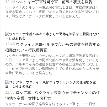
シルシキー宇軍総司令官、前線の状況を報告
14:08
ウクライナのシルシキー軍総司令官は１２日、前線の状況は引
き続き緊迫しており、東部では４方面で激しい戦闘が続いてお
り、戦況はダイナミックに変化していると伝えた。
ウクライナ東部ハルキウ市からの避難を勧告する
13:45
根拠はない＝行政府長官
ウクライナ東部ハルキウ州のシニェフボウ州軍行政府長官は１
１日、ロシア軍によるの同州北部への攻撃が活発化しているも
のの、ハルキウからの避難を勧告する根拠は現時点ではないと
し、他方で同州の激しい戦闘が生じている他地域からは人々が
大量に避難していると発言した。
ロシア軍、ウクライナ東部ヴォウチャンシクの住
11:58
宅地を空爆 女性１名死亡
ウクライナへの全面侵略戦争を続けるロシア軍は、１２日朝に