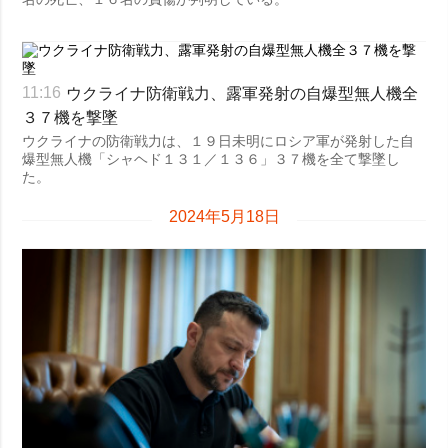
ウクライナ防衛戦力、露軍発射の自爆型無人機全
11:16
３７機を撃墜
ウクライナの防衛戦力は、１９日未明にロシア軍が発射した自
爆型無人機「シャヘド１３１／１３６」３７機を全て撃墜し
た。
2024年5月18日