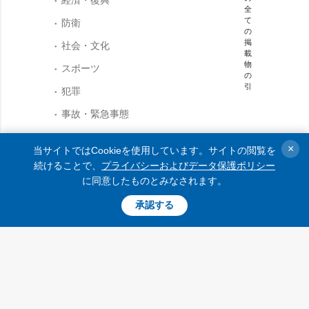
全
て
防衛
の
掲
社会・文化
載
物
スポーツ
の
引
犯罪
事故・緊急事態
用・使用に際しては、検索シ
×
当サイトではCookieを使用しています。サイトの閲覧を
ウクルインフォルム
ステムに対してオープンであ
続けることで、
プライバシーおよびデータ保護ポリシー
り、ukrinform.jpの第一段落よ
ウクルインフォル
に同意したものとみなされます。
り上部へのハイパーリンクが
ムについて
義務付けてられています。ま
た、外国報道機関の記事の翻
承認する
コンタクト
訳を引用する場合は、
ukrinform.jp及びその外国報道
機関のウェブサイトにハイパ
ーリンクを貼り付ける場合のみ可能です。「宣伝」のマー
クあるいは免責事項のある記事については、該当記事は１
９９６年７月３日付第２７０／９６－ＢＰウクライナ法
「宣伝」法第９条３項及び２０２３年３月３１日付第２８
４９ー９ウクライナ法「メディア」の該当部分に従った上
で、合意／会計を根拠に掲載されています。