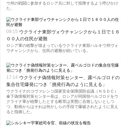
ウ州の戦闘に参加するロシア兵に対して投降するよう呼びかけ
た。
ウクライナ東部ヴォウチャンシクから１日で１６
09:15
００人の住民が避難
ロシア軍の砲撃が強まっているウクライナ東部ハルキウ州ヴォ
ウチャンシクから、住民の避難が続いている。
ウクライナ偽情報対策センター、露ベルゴロドの
17:14
集合住宅爆発につき「挑発行為のように見える」
ウクライナのコヴァレンコ国家安全保障国防会議（ＮＳＤＣ）
傘下偽情報対策センター長は、ロシアが同国領ベルゴロドをウ
クライナ軍が砲撃したとする断罪は実態に合致しないとしつ
つ、動画からはそれは何かしらの手段で爆破されたように見え
ると指摘した。