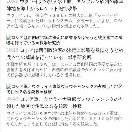
ウクライナの無人水上艇、キンブルン砂州の露軍
10:49
陣地を海上からロケット砲で攻撃
ウクライナは、保安庁（ＳＢＵ）の無人水上艇「シーベイビ
ー」に装着されたロケットシステム「グラート」により、ロシ
アが占領するキンブルン砂州を海上から攻撃した。
ロシアは西側政治家の決定に影響を及ぼそうと核
10:18
兵器での威嚇を行っている＝戦争研究所
米戦争研究所（ＩＳＷ）は、ロシアは西側諸国の重要な決定に
影響力を及ぼすために、西側の政治議論のタイミングに合わせ
て核兵器での威嚇をしていると指摘した。
ロシア軍、ウクライナ東部ヴォウチャンシクの占
08:43
領した地区で住民２名を銃殺＝検察
ウクライナ東部ハルキウ州での攻勢を強めているロシア軍は、
同州ヴォウチャンシクの制圧した北部にて、５月１５日に同市
から脱出しようとしてた住民男女２名を銃殺した。