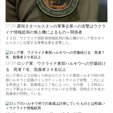
露領タタールスタンの軍事企業への攻撃はウクラ
17:28
イナ情報総局の無人機によるもの＝関係者
２３日、ウクライナ国防省情報総局の無人機がロシア領タター
ルスタンに位置する軍事企業を攻撃した。
ロシア軍、ウクライナ東部ハルキウへの空爆続け
16:09
る 死者７名、負傷者２０名以上
ロシア軍の２３日朝１０時台のウクライナ東部ハルキウ州の州
都ハルキウと近隣のリュボティンをミサイルで攻撃。これによ
る死者は７名、負傷者は１７名に上った。その後、１３時台に
ロシア軍はさらにハルキウとデルハチを空爆。現時点で６名の
負傷者が判明している。