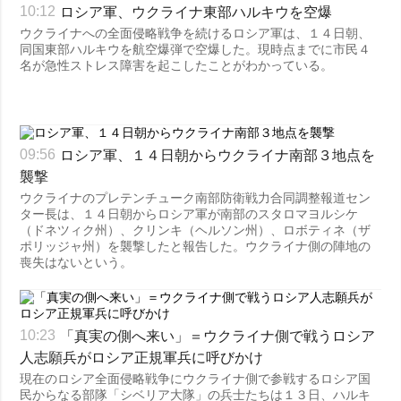
ロシア軍、ウクライナ東部ハルキウを空爆
10:12
ウクライナへの全面侵略戦争を続けるロシア軍は、１４日朝、
同国東部ハルキウを航空爆弾で空爆した。現時点までに市民４
名が急性ストレス障害を起こしたことがわかっている。
ロシア軍、１４日朝からウクライナ南部３地点を
09:56
襲撃
ウクライナのプレテンチューク南部防衛戦力合同調整報道セン
ター長は、１４日朝からロシア軍が南部のスタロマヨルシケ
（ドネツィク州）、クリンキ（ヘルソン州）、ロボティネ（ザ
ポリッジャ州）を襲撃したと報告した。ウクライナ側の陣地の
喪失はないという。
「真実の側へ来い」＝ウクライナ側で戦うロシア
10:23
人志願兵がロシア正規軍兵に呼びかけ
現在のロシア全面侵略戦争にウクライナ側で参戦するロシア国
民からなる部隊「シベリア大隊」の兵士たちは１３日、ハルキ