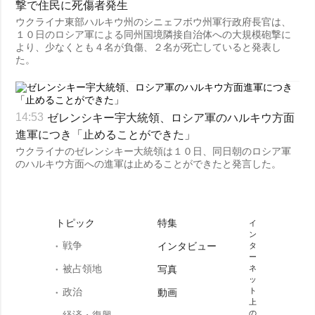
撃で住民に死傷者発生
ウクライナ東部ハルキウ州のシニェフボウ州軍行政府長官は、
１０日のロシア軍による同州国境隣接自治体への大規模砲撃に
より、少なくとも４名が負傷、２名が死亡していると発表し
た。
ゼレンシキー宇大統領、ロシア軍のハルキウ方面
14:53
進軍につき「止めることができた」
ウクライナのゼレンシキー大統領は１０日、同日朝のロシア軍
のハルキウ方面への進軍は止めることができたと発言した。
トピック
特集
イ
ン
戦争
インタビュー
タ
ー
被占領地
写真
ネ
ッ
政治
ト
動画
上
の
経済・復興