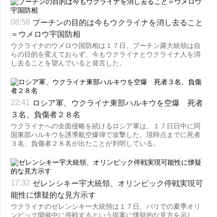
プーチンの目的は今もウクライナを消し去ること
08:58
＝ウメロウ宇国防相
ウクライナのウメロウ国防相は１７日、プーチン露大統領は自
らの目的を変えておらず、今もウクライナとウクライナ人を消
し去ることを望んでいると発言した。
ロシア軍、ウクライナ東部ハルキウを空爆 死者
22:41
３名、負傷者２８名
ウクライナへの全面侵略を続けるロシア軍は、１７日日中に同
国東部ハルキウを誘導航空爆弾で攻撃した。現時点までに死者
３名、負傷者２８名が出たことが判明している。
ゼレンシキー宇大統領、オリンピック停戦実現可
17:32
能性に懐疑的な見方示す
ウクライナのゼレンシキー大統領は１７日、パリでの夏季オリ
ンピック開催中に停戦するという提案に懐疑的な見方を示し