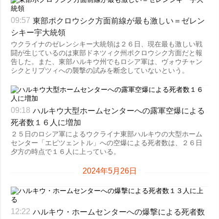
犯罪
東部ポクロウシク方面前線が最も激しい＝ゼレン
09:57
事故・緊急事態
シキー宇大統領
ウクライナのゼレンシキー大統領は２６日、現在最も激しい戦
追加
サービス
闘が生じているのは東部ドネツィク州ポクロウシク方面だと報
告した。また、東部ハルキウ州でもロシア軍は、ヴォウチャン
特集
購読
シクとリプツィへの襲撃の試みを断念していないという。
インタビュー
フォトバンク
写真
ハルキウ大型ホームセンターへの露軍空爆による
09:18
動画
死者数１６人に増加
２５日のロシア軍によるウクライナ東部ハルキウの大型ホーム
センター「エピツェントル」への空爆による死者数は、２６日
夕方の時点で１６人に上っている。
2024年5月26日
ハルキウ・ホームセンターへの爆撃による死者数
12:22