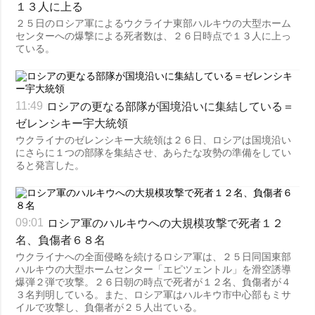
１３人に上る
２５日のロシア軍によるウクライナ東部ハルキウの大型ホーム
センターへの爆撃による死者数は、２６日時点で１３人に上っ
ている。
ロシアの更なる部隊が国境沿いに集結している＝
11:49
ゼレンシキー宇大統領
ウクライナのゼレンシキー大統領は２６日、ロシアは国境沿い
にさらに１つの部隊を集結させ、あらたな攻勢の準備をしてい
ると発言した。
ロシア軍のハルキウへの大規模攻撃で死者１２
09:01
名、負傷者６８名
ウクライナへの全面侵略を続けるロシア軍は、２５日同国東部
ハルキウの大型ホームセンター「エピツェントル」を滑空誘導
爆弾２弾で攻撃。２６日朝の時点で死者が１２名、負傷者が４
３名判明している。また、ロシア軍はハルキウ市中心部もミサ
イルで攻撃し、負傷者が２５人出ている。