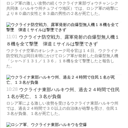
ロシア軍の激しい攻勢の続くウクライナ東部ヴォウチャンシク
共同体（ハルキウ州チュフイウ地区）では、ロシア軍の砲撃に
より８０歳の女性と８３歳の男性の２名が死亡した。
ウクライナ防空戦力、露軍発射の自爆型無人機１
11:01
８機を全て撃墜 弾道ミサイルは撃墜できず
ウクライナ空軍のオレシチューク司令官は１４日、ウクライナ
防空戦力は同日未明にかけてロシア軍が発射した自爆型無人機
「シャヘド１３１／１３６」１８機を全て撃墜したと報告し
た。
ウクライナ東部ハルキウ州、過去２４時間で住民
10:28
１名が死亡、１３名が負傷
ロシア軍による激しい攻勢を受けるウクライナ東部ハルキウ州
では、過去２４時間で３０以上の自治体が砲撃を受け、住民１
３名が負傷、１名が死亡した。