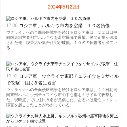
2024年5月22日
ロシア軍、ハルキウ市内を空爆 １０名負傷
17:08
ウクライナへの全面侵略戦争を続けるロシア軍は、２２日日中
同国東部主要都市ハルキウを滑空爆弾で爆撃。民間企業が破壊
された他、喫茶店や集合住宅が破損。１０名の負傷者が出てい
る。
ロシア軍、ウクライナ東部チュフイウをミサイル
13:52
で攻撃 住民８名に被害
ウクライナへの全面侵略戦争を続けるロシア軍は、２２日朝同
国東部ハルキウ州チュフイウ市の中心部をミサイルで攻撃し
た。現時点までに住民８名が負傷した、あるいは急性ストレス
障害を起こしたことがわかっている。