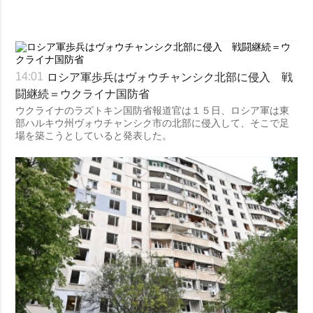
ロシア軍歩兵はヴォウチャンシク北部に侵入 戦
14:01
闘継続＝ウクライナ国防省
ウクライナのラズトキン国防省報道官は１５日、ロシア軍は東
部ハルキウ州ヴォウチャンシク市の北部に侵入して、そこで足
場を築こうとしていると発表した。