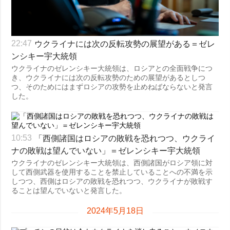
ウクライナには次の反転攻勢の展望がある＝ゼレ
22:47
ンシキー宇大統領
ウクライナのゼレンシキー大統領は、ロシアとの全面戦争につ
き、ウクライナには次の反転攻勢のための展望があるとしつ
つ、そのためにはまずロシアの攻勢を止めねばならないと発言
した。
「西側諸国はロシアの敗戦を恐れつつ、ウクライ
10:53
ナの敗戦は望んでいない」＝ゼレンシキー宇大統領
ウクライナのゼレンシキー大統領は、西側諸国がロシア領に対
して西側武器を使用することを禁止していることへの不満を示
しつつ、西側はロシアの敗戦を恐れつつ、ウクライナが敗戦す
ることは望んでいないと発言した。
2024年5月18日