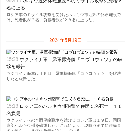
ハルキウ近郊休暇施設へのミサイル攻撃の死者６
09:44
名に上る
ロシア軍のミサイル攻撃を受けたハルキウ市近郊の休暇施設で
は、死者数が６名、負傷者数が２８名に上った。
2024年5月19日
ウクライナ軍、露軍掃海艇「コヴロヴェツ」の破
15:23
壊を報告
ウクライナ海軍は１９日、露軍掃海艇「コヴロヴェツ」を破壊
したと報告した。
ロシア軍のハルキウ州砲撃で住民５名死亡、１６
15:13
名負傷
ウクライナへの全面侵略戦争を続けるロシア軍は１９日、同国
東部ハルキウ州を砲撃した。これにより、現時点までに住民５
名の死亡、１６名の負傷が判明している。