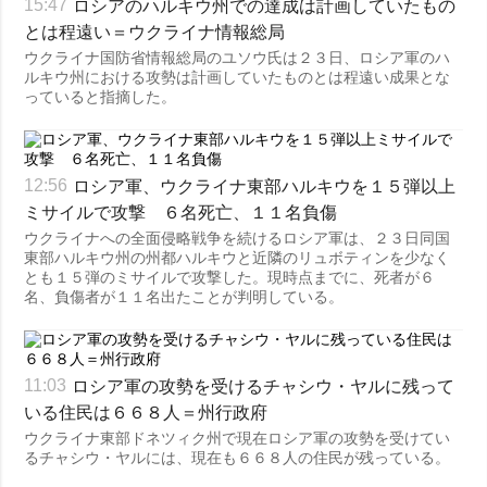
ロシアのハルキウ州での達成は計画していたもの
15:47
とは程遠い＝ウクライナ情報総局
ウクライナ国防省情報総局のユソウ氏は２３日、ロシア軍のハ
ルキウ州における攻勢は計画していたものとは程遠い成果とな
っていると指摘した。
ロシア軍、ウクライナ東部ハルキウを１５弾以上
12:56
ミサイルで攻撃 ６名死亡、１１名負傷
ウクライナへの全面侵略戦争を続けるロシア軍は、２３日同国
東部ハルキウ州の州都ハルキウと近隣のリュボティンを少なく
とも１５弾のミサイルで攻撃した。現時点までに、死者が６
名、負傷者が１１名出たことが判明している。
ロシア軍の攻勢を受けるチャシウ・ヤルに残って
11:03
いる住民は６６８人＝州行政府
ウクライナ東部ドネツィク州で現在ロシア軍の攻勢を受けてい
るチャシウ・ヤルには、現在も６６８人の住民が残っている。