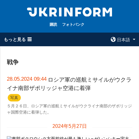
購読
フォトバンク
もっと見る ☰
日本語
×
戦争
全てのトピック
ウクルインフォ
ルム
戦争
28.05.2024 09:44
ロシア軍の巡航ミサイルがウクラ
ウクルインフォル
イナ南部ザポリッジャ空港に着弾
被占領地
ムについて
政治
写真
コンタクト
５月２６日、ロシア軍の巡航ミサイルがウクライナ南部のザポリッジ
経済・復興
ャ国際空港に着弾した。
防衛
2024年5月27日
社会・文化
スポーツ