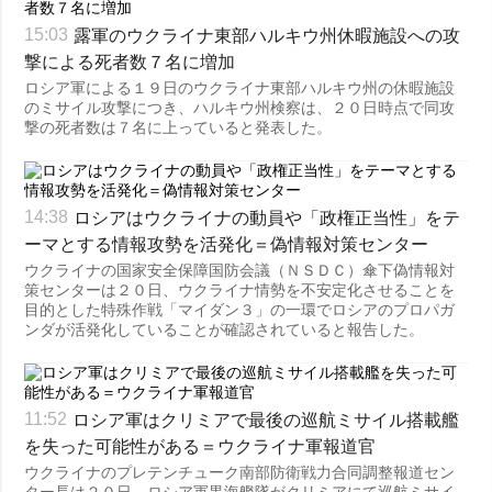
露軍のウクライナ東部ハルキウ州休暇施設への攻
15:03
撃による死者数７名に増加
ロシア軍による１９日のウクライナ東部ハルキウ州の休暇施設
のミサイル攻撃につき、ハルキウ州検察は、２０日時点で同攻
撃の死者数は７名に上っていると発表した。
ロシアはウクライナの動員や「政権正当性」をテ
14:38
ーマとする情報攻勢を活発化＝偽情報対策センター
ウクライナの国家安全保障国防会議（ＮＳＤＣ）傘下偽情報対
策センターは２０日、ウクライナ情勢を不安定化させることを
目的とした特殊作戦「マイダン３」の一環でロシアのプロパガ
ンダが活発化していることが確認されていると報告した。
ロシア軍はクリミアで最後の巡航ミサイル搭載艦
11:52
を失った可能性がある＝ウクライナ軍報道官
ウクライナのプレテンチューク南部防衛戦力合同調整報道セン