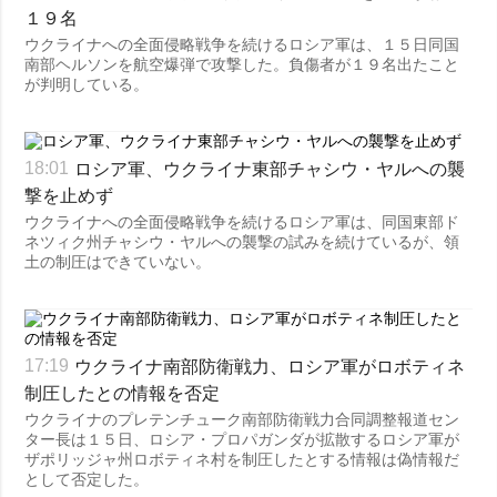
１９名
ウクライナへの全面侵略戦争を続けるロシア軍は、１５日同国
南部ヘルソンを航空爆弾で攻撃した。負傷者が１９名出たこと
が判明している。
ロシア軍、ウクライナ東部チャシウ・ヤルへの襲
18:01
撃を止めず
ウクライナへの全面侵略戦争を続けるロシア軍は、同国東部ド
ネツィク州チャシウ・ヤルへの襲撃の試みを続けているが、領
土の制圧はできていない。
ウクライナ南部防衛戦力、ロシア軍がロボティネ
17:19
制圧したとの情報を否定
ウクライナのプレテンチューク南部防衛戦力合同調整報道セン
ター長は１５日、ロシア・プロパガンダが拡散するロシア軍が
ザポリッジャ州ロボティネ村を制圧したとする情報は偽情報だ
として否定した。