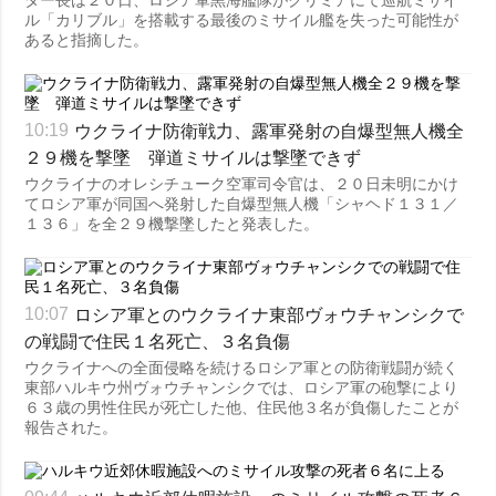
ター長は２０日、ロシア軍黒海艦隊がクリミアにて巡航ミサイ
ル「カリブル」を搭載する最後のミサイル艦を失った可能性が
あると指摘した。
ウクライナ防衛戦力、露軍発射の自爆型無人機全
10:19
２９機を撃墜 弾道ミサイルは撃墜できず
ウクライナのオレシチューク空軍司令官は、２０日未明にかけ
てロシア軍が同国へ発射した自爆型無人機「シャヘド１３１／
１３６」を全２９機撃墜したと発表した。
ロシア軍とのウクライナ東部ヴォウチャンシクで
10:07
の戦闘で住民１名死亡、３名負傷
ウクライナへの全面侵略を続けるロシア軍との防衛戦闘が続く
東部ハルキウ州ヴォウチャンシクでは、ロシア軍の砲撃により
６３歳の男性住民が死亡した他、住民他３名が負傷したことが
報告された。