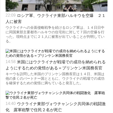
ロシア軍、ウクライナ東部ハルキウを空爆 ２１
22:09
人に被害
ウクライナへの全面侵略戦争を続けるロシア軍は、１４日日中
に同国東部主要都市ハルキウの住宅街に対して７回の空爆を行
った。現時点までに２１人に被害が出ていることが判明してい
る。
米国にはウクライナが戦場での成功を納められる
14:58
ようにするための覚悟がある＝ブリンケン米国務長官
キーウを訪問した米国のブリンケン国務長官は１４日、米国は
他の多くのパートナー国とともに、ウクライナの戦場での成功
を確保するための覚悟に満ちていると発言した。
ウクライナ東部ヴォウチャンシク共同体の戦闘激
14:40
化 露軍砲撃で住民２名が死亡