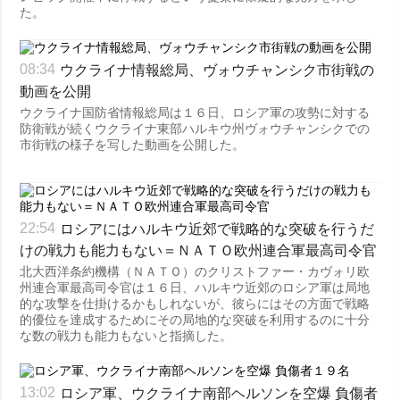
た。
ウクライナ情報総局、ヴォウチャンシク市街戦の
08:34
動画を公開
ウクライナ国防省情報総局は１６日、ロシア軍の攻勢に対する
防衛戦が続くウクライナ東部ハルキウ州ヴォウチャンシクでの
市街戦の様子を写した動画を公開した。
ロシアにはハルキウ近郊で戦略的な突破を行うだ
22:54
けの戦力も能力もない＝ＮＡＴＯ欧州連合軍最高司令官
北大西洋条約機構（ＮＡＴＯ）のクリストファー・カヴォリ欧
州連合軍最高司令官は１６日、ハルキウ近郊のロシア軍は局地
的な攻撃を仕掛けるかもしれないが、彼らにはその方面で戦略
的優位を達成するためにその局地的な突破を利用するのに十分
な数の戦力も能力もないと指摘した。
ロシア軍、ウクライナ南部ヘルソンを空爆 負傷者
13:02