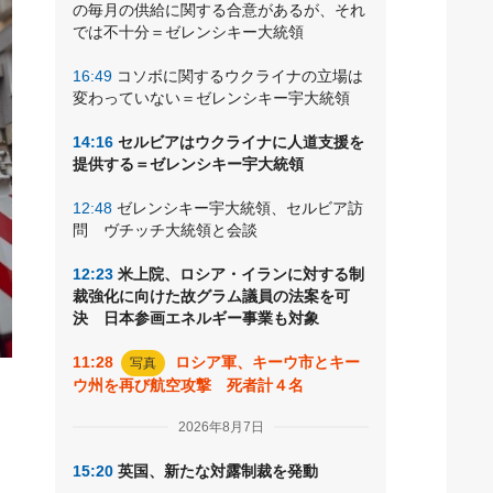
の毎月の供給に関する合意があるが、それ
では不十分＝ゼレンシキー大統領
16:49
コソボに関するウクライナの立場は
変わっていない＝ゼレンシキー宇大統領
14:16
セルビアはウクライナに人道支援を
提供する＝ゼレンシキー宇大統領
12:48
ゼレンシキー宇大統領、セルビア訪
問 ヴチッチ大統領と会談
12:23
米上院、ロシア・イランに対する制
裁強化に向けた故グラム議員の法案を可
決 日本参画エネルギー事業も対象
11:28
ロシア軍、キーウ市とキー
写真
ウ州を再び航空攻撃 死者計４名
ー
家
2026年8月7日
15:20
英国、新たな対露制裁を発動