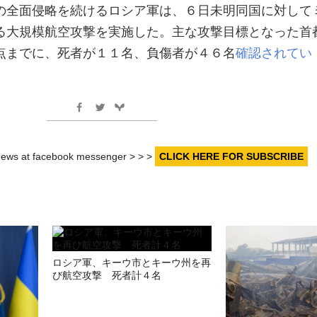
の全面侵略を続けるロシア軍は、６日未明同国に対して
る大規模航空攻撃を実施した。主な攻撃目標となった首
点までに、死者が１１名、負傷者が４６名
確認されてい
r news at facebook messenger > > >
CLICK HERE FOR SUBSCRIBE
ロシア軍、キーウ市とキーウ州を再
び航空攻撃 死者計４名