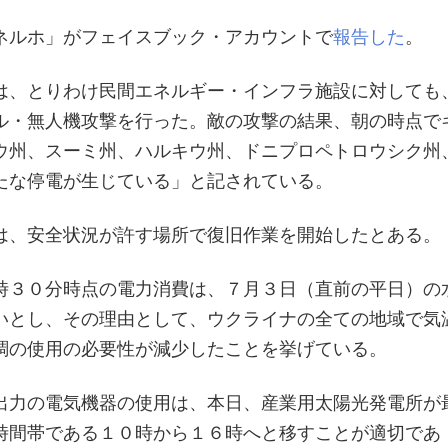
ネルホ」がフェイスブック・アカウントで
報告した
。
は、とりわけ民間エネルギー・インフラ施設に対しても
ル・無人機攻撃を行った。敵の攻撃の結果、朝の時点で
ウ州、スーミ州、ハルキウ州、ドニプロペトロウシク州
たな停電が生じている」と記されている。
は、安全状況が許す場所で復旧作業を開始したとある。
時３０分時点の電力消費は、７月３日（直前の平日）の
いとし、その理由として、ウクライナの全ての地域で気
調の使用の必要性が減少したことを挙げている。
出力の電気機器の使用は、本日、産業用太陽光発電所が
時間帯である１０時から１６時へと移すことが適切であ