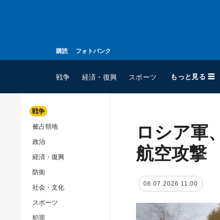
購読
フォトバンク
もっと見る ☰
戦争
経済・復興
スポーツ
戦争
ロシア軍
被占領地
全てのトピック
政治
戦争
航空攻撃
経済・復興
被占領地
防衛
政治
06.07.2026 11:00
社会・文化
経済・復興
スポーツ
防衛
犯罪