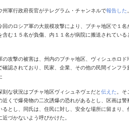
ウ州軍行政府長官がテレグラム・チャンネルで
報告した
今回のロシア軍の大規模攻撃により、ブチャ地区で１名
を含む１５名が負傷、内１１名が病院に搬送されている
軍の攻撃の被害は、州内のブチャ地区、ヴィシュホロド
で確認されており、民家、企業、その他の民間インフラ
た
深刻な状況はブチャ地区ヴィシュネヴェだと
伝えた
。そ
の近くで爆発物の二次誘爆の恐れがあるとし、区画は警
いるとし、同氏は、住民に対し、安全な場所に留まり、
に近づかないよう呼びかけた。