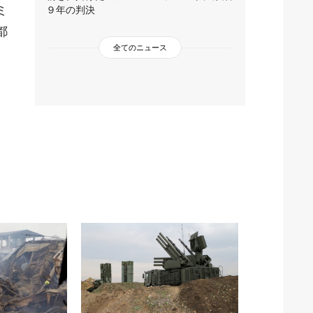
ミ
９年の判決
都
全てのニュース