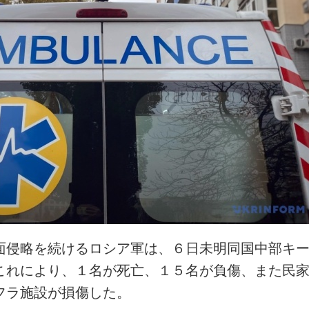
面侵略を続けるロシア軍は、６日未明同国中部キ
これにより、１名が死亡、１５名が負傷、また民
フラ施設が損傷した。