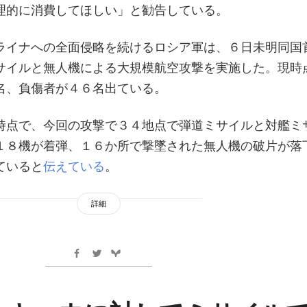
理的に消費してほしい」と勧告している。
ライナへの全面侵略を続けるロシア軍は、６日未明同国
サイルと無人機による大規模航空攻撃を実施した。現時
名、負傷者が４６名出ている。
時点で、今回の攻撃で３４地点で弾道ミサイルと対艦ミ
１８機が着弾、１６か所で撃墜された無人機の破片が落
ていると
伝えている
。
詳細