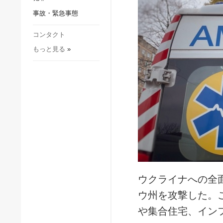
社会・文化
事故・緊急事態
スポーツ
犯罪
コンタクト
もっと見る
»
事故・緊急事態
ウクライナへの全
ウ州を攻撃した。
や集合住宅、イン