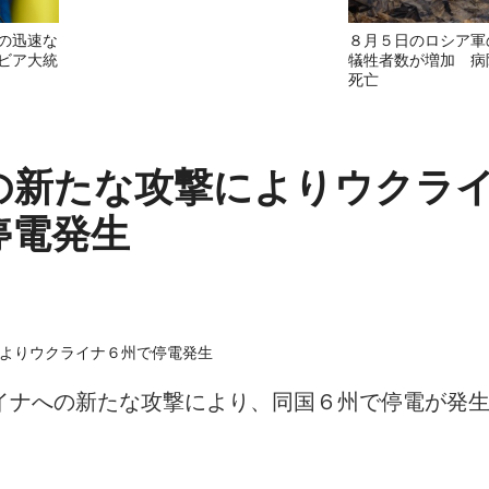
の迅速な
８月５日のロシア軍
ビア大統
犠牲者数が増加 病
死亡
の新たな攻撃によりウクラ
停電発生
イナへの新たな攻撃により、同国６州で停電が発