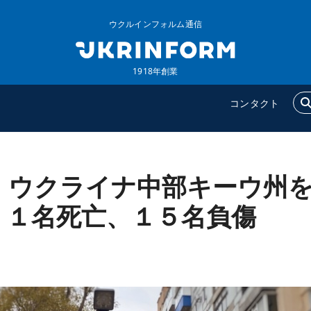
ウクルインフォルム通信
1918年創業
コンタクト
、ウクライナ中部キーウ州
ウクルインフォルム
追加
ウクルインフォルムについ
特集
 １名死亡、１５名負傷
て
インタビュー
コンタクト
写真
動画