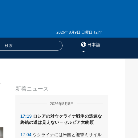
2026年8月9日 日曜日 12:41
日本語
×
を
サービス
新着ニュース
購読
フォトバンク
2026年8月8日
17:19
ロシアの対ウクライナ戦争の迅速な
終結の道は見えない＝セルビア大統領
17:04
ウクライナには米国と迎撃ミサイル