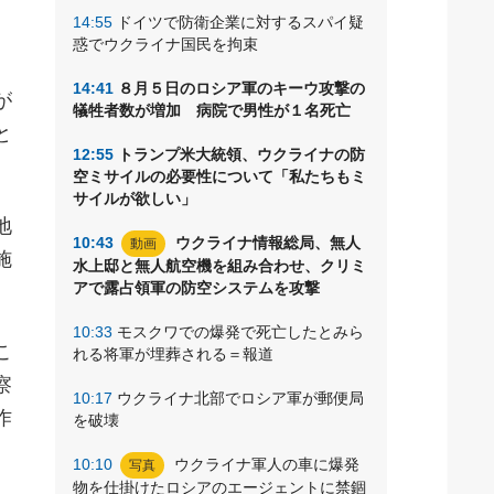
14:55
ドイツで防衛企業に対するスパイ疑
。
惑でウクライナ国民を拘束
14:41
８月５日のロシア軍のキーウ攻撃の
が
犠牲者数が増加 病院で男性が１名死亡
と
12:55
トランプ米大統領、ウクライナの防
空ミサイルの必要性について「私たちもミ
サイルが欲しい」
地
10:43
ウクライナ情報総局、無人
動画
施
水上邸と無人航空機を組み合わせ、クリミ
アで露占領軍の防空システムを攻撃
10:33
モスクワでの爆発で死亡したとみら
こ
れる将軍が埋葬される＝報道
察
10:17
ウクライナ北部でロシア軍が郵便局
作
を破壊
10:10
ウクライナ軍人の車に爆発
写真
物を仕掛けたロシアのエージェントに禁錮