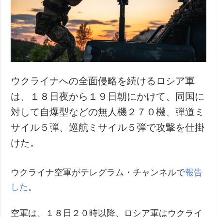
犯罪
事故・緊急事態
追加
サービス
特集
購読
インタビュー
フォトバンク
ウクライナへの全面侵略を続けるロシア軍
写真
は、１８日夜から１９日朝にかけて、同国に
動画
対して自爆型などの無人機２７０機、弾道ミ
サイル５弾、巡航ミサイル５弾で攻撃を仕掛
けた。
ウクライナ空軍がテレグラム・チャンネルで
報告
した
。
空軍は、１８日２０時以降、ロシア軍はウクライ