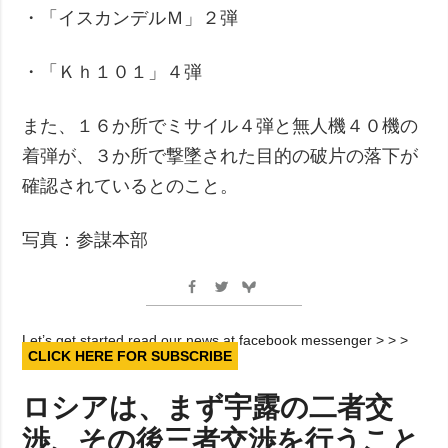
・「イスカンデルＭ」２弾
・「Ｋｈ１０１」４弾
また、１６か所でミサイル４弾と無人機４０機の
着弾が、３か所で撃墜された目的の破片の落下が
確認されているとのこと。
写真：参謀本部
Let’s get started read our news at facebook messenger > > >
CLICK HERE FOR SUBSCRIBE
ロシアは、まず宇露の二者交
渉、その後三者交渉を行うこと