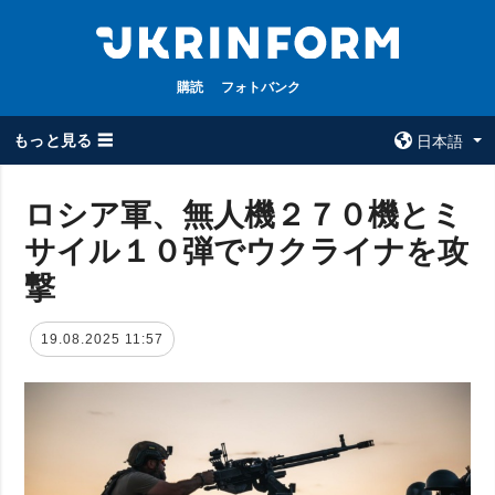
購読
フォトバンク
もっと見る ☰
日本語
×
ロシア軍、無人機２７０機とミ
サイル１０弾でウクライナを攻
全てのトピック
ウクルインフォ
ルム
撃
戦争
ウクルインフォル
被占領地
ムについて
19.08.2025 11:57
政治
コンタクト
経済・復興
防衛
社会・文化
スポーツ