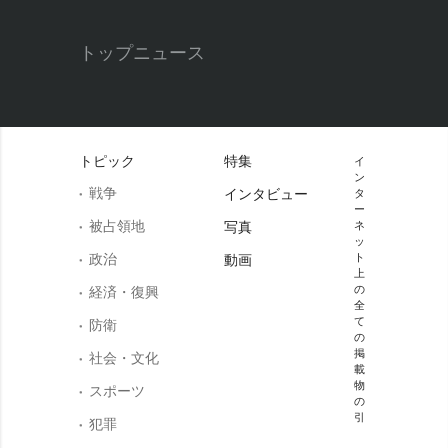
トップニュース
トピック
特集
イ
ン
戦争
インタビュー
タ
ー
被占領地
写真
ネ
ッ
政治
ト
動画
上
の
経済・復興
全
て
防衛
の
掲
社会・文化
載
物
スポーツ
の
引
犯罪