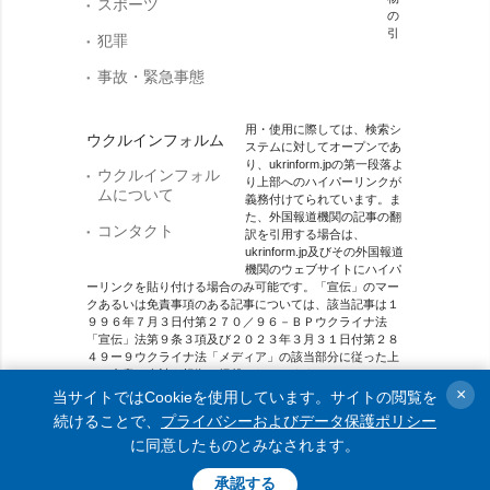
スポーツ
の
引
犯罪
事故・緊急事態
用・使用に際しては、検索シ
ウクルインフォルム
ステムに対してオープンであ
り、ukrinform.jpの第一段落よ
ウクルインフォル
り上部へのハイパーリンクが
ムについて
義務付けてられています。ま
た、外国報道機関の記事の翻
コンタクト
訳を引用する場合は、
ukrinform.jp及びその外国報道
機関のウェブサイトにハイパ
ーリンクを貼り付ける場合のみ可能です。「宣伝」のマー
クあるいは免責事項のある記事については、該当記事は１
９９６年７月３日付第２７０／９６－ＢＰウクライナ法
「宣伝」法第９条３項及び２０２３年３月３１日付第２８
４９ー９ウクライナ法「メディア」の該当部分に従った上
で、合意／会計を根拠に掲載されています。
×
当サイトではCookieを使用しています。サイトの閲覧を
オンラインメディア主体 メディア識別番号：R40-01421.
続けることで、
プライバシーおよびデータ保護ポリシー
に同意したものとみなされます。
© 2015-2026 Ukrinform. All rights reserved.
承認する