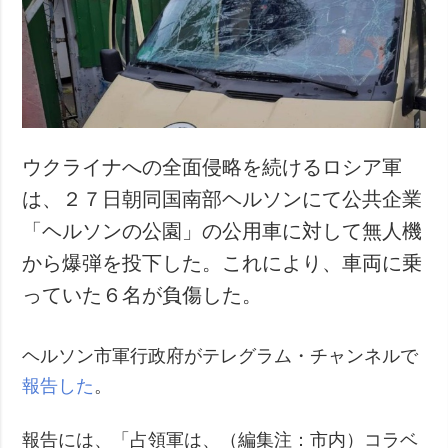
犯罪
事故・緊急事態
追加
サービス
特集
購読
インタビュー
フォトバンク
ウクライナへの全面侵略を続けるロシア軍
写真
は、２７日朝同国南部ヘルソンにて公共企業
動画
「ヘルソンの公園」の公用車に対して無人機
から爆弾を投下した。これにより、車両に乗
っていた６名が負傷した。
ヘルソン市軍行政府がテレグラム・チャンネルで
報告した
。
報告には、「占領軍は、（編集注：市内）コラベ