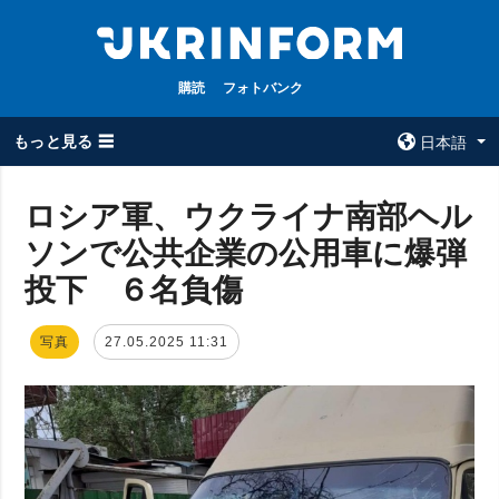
購読
フォトバンク
もっと見る ☰
日本語
×
ロシア軍、ウクライナ南部ヘル
ソンで公共企業の公用車に爆弾
全てのトピック
ウクルインフォ
ルム
投下 ６名負傷
戦争
ウクルインフォル
被占領地
ムについて
写真
27.05.2025 11:31
政治
コンタクト
経済・復興
防衛
社会・文化
スポーツ