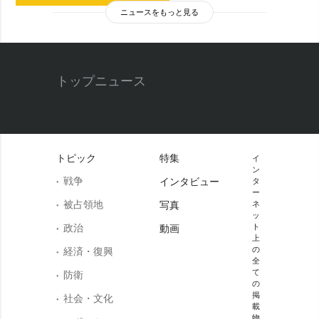
ニュースをもっと見る
トップニュース
トピック
特集
イ
ン
戦争
インタビュー
タ
ー
被占領地
写真
ネ
ッ
政治
ト
動画
上
の
経済・復興
全
て
防衛
の
掲
社会・文化
載
物