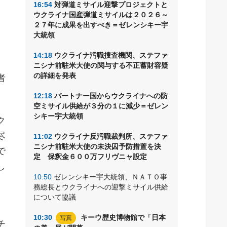
16:54
対弾道ミサイル迎撃プロジェクトと
ウクライナ国産弾道ミサイルは２０２６～
２７年に成果を出すべき＝ゼレンシキー宇
あ
大統領
14:18
ウクライナ汚職捜査機関、ステファ
ニシナ前駐米大使の関与する不正蓄財容疑
の詳細を発表
者
12:18
パートナー国からウクライナへの防
空ミサイル供給が３分の１に減少＝ゼレン
シキー宇大統領
ク
尽
11:02
ウクライナ反汚職裁判所、ステファ
ニシナ前駐米大使の未決囚予防措置を決
で
定 保釈金６００万フリヴニャ設定
し
10:50
ゼレンシキー宇大統領、ＮＡＴＯ事
務総長とウクライナへの迎撃ミサイル供給
について協議
10:30
キーウ歴史博物館で「日本
写真
チ