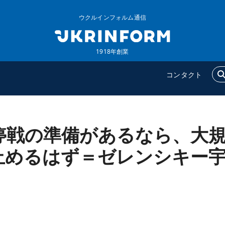
ウクルインフォルム通信
1918年創業
コンタクト
停戦の準備があるなら、大
ウクルインフォルム
追加
ウクルインフォルムについ
特集
止めるはず＝ゼレンシキー
て
インタビュー
コンタクト
写真
動画