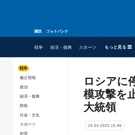
購読
フォトバンク
もっと見る ☰
戦争
経済・復興
スポーツ
戦争
ロシアに
被占領地
全てのトピック
政治
戦争
模攻撃を
経済・復興
被占領地
大統領
防衛
政治
社会・文化
経済・復興
スポーツ
24.04.2025 15:46
防衛
犯罪