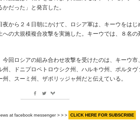
るかだった」と発言した。
日夜から２４日朝にかけて、ロシア軍は、キーウをはじ
土への大規模複合攻撃を実施した。キーウでは、８名の
、今回ロシアの組み合わせ攻撃を受けたのは、キーウ市
ル州、ドニプロペトロウシク州、ハルキウ州、ポルタヴ
ー州、スーミ州、ザポリッジャ州だと伝えている。
r news at facebook messenger > > >
CLICK HERE FOR SUBSCRIBE