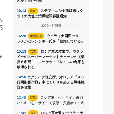
の美」展が開幕
10:13
ステファニシナ前駐米ウク
動画
ライナ大使に汚職犯罪容疑通知
め
2026年8月5日
死
16:25
ウクライナ国民の５
世論調査
５％がゼレンシキー氏を「信頼している」
、
15:13
ロシア軍の攻撃で、ウクラ
写真
ァ
イナのスーパーマーケットチェーンの従業
員６名死亡 マーケットプレイスの倉庫も
破壊される
14:56
ウクライナ保安庁、対ロシア「４０
日間影響作戦」中に１００を超える戦略施
設を攻撃
12:48
ロシア軍、ウクライナ東部
写真
ハルキウをミサイルで攻撃 負傷者１１名
11:42
ロシア軍攻撃でウクライナ
写真