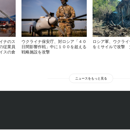
イナのス
ウクライナ保安庁、対ロシア「４０
ロシア軍、ウクライ
の従業員
日間影響作戦」中に１００を超える
をミサイルで攻撃 
イスの倉
戦略施設を攻撃
ニュースをもっと見る