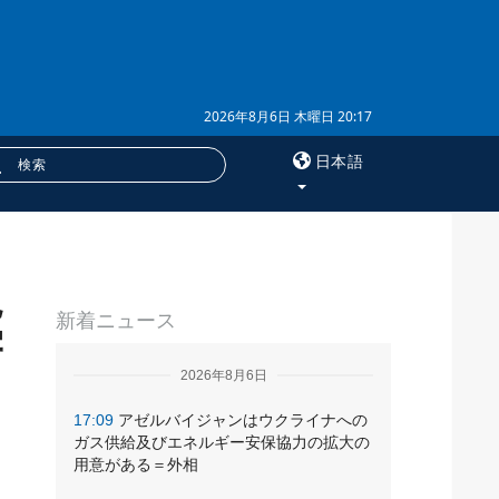
2026年8月6日 木曜日 20:17
日本語
×
規
サービス
新着ニュース
購読
宇
フォトバンク
2026年8月6日
17:09
アゼルバイジャンはウクライナへの
ガス供給及びエネルギー安保協力の拡大の
用意がある＝外相