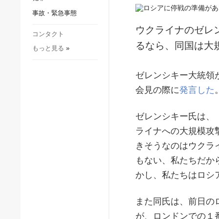
社会・文化
事故・緊急事態
スポーツ
ウクライナのゼレ
犯罪
コンタクト
るなら、同国は大
もっと見る
»
事故・緊急事態
ゼレンシキー大統領
会見の際に
発言した
ゼレンシキー氏は、
ライナへの大規模攻
きそうなのはウクラ
もない、私たちだか
かし、私たちはロシ
また同氏は、前日の
が、ロンドンでの１