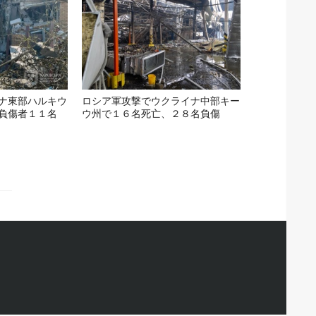
ナ東部ハルキウ
ロシア軍攻撃でウクライナ中部キー
負傷者１１名
ウ州で１６名死亡、２８名負傷