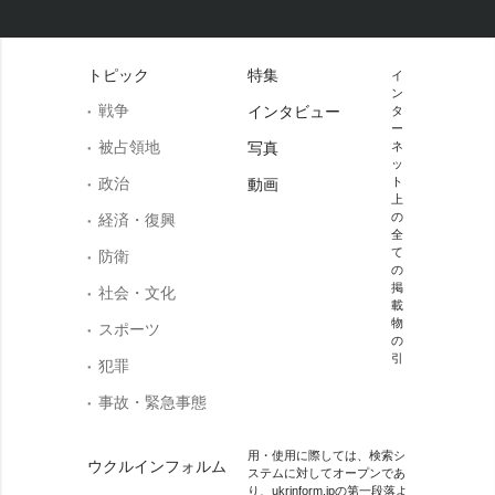
トピック
特集
イ
ン
戦争
インタビュー
タ
ー
被占領地
写真
ネ
ッ
政治
ト
動画
上
の
経済・復興
全
て
防衛
の
掲
社会・文化
載
物
スポーツ
の
引
犯罪
事故・緊急事態
用・使用に際しては、検索シ
ウクルインフォルム
ステムに対してオープンであ
り、ukrinform.jpの第一段落よ