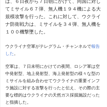
は、６日夜から７日朝にかけて、同国に対し
犯罪
てミサイル６７弾、無人機１９４機による大
事故・緊急事態
規模攻撃を行った。これに対して、ウクライ
ナ防衛戦力は、ミサイルを３４弾、無人機を
追加
サービス
１００機撃墜した。
特集
購読
インタビュー
フォトバンク
ウクライナ空軍がテレグラム・チャンネルで
報告
写真
した
。
動画
空軍は、７日未明にかけての夜間、ロシア軍は空
中発射型、地上発射型、海上発射型の様々な型の
ミサイルを組み合わせてウクライナの重要インフ
ラ施設に対する攻撃を行ったと伝え、その際の主
要な標的はウクライナの天然ガス採掘施設だった
と指摘した。