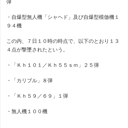
弾
・自爆型無人機「シャヘド」及び自爆型模倣機１
９４機
この内、７日１０時の時点で、以下のとおり１３
４点が撃墜されたという。
・「Ｋｈ１０１／Ｋｈ５５ｓｍ」２５弾
・「カリブル」８弾
・「Ｋｈ５９／６９」１弾
・無人機１００機