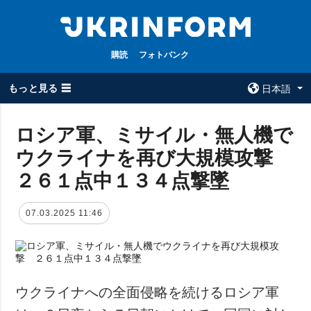
購読
フォトバンク
もっと見る ☰
日本語
×
ロシア軍、ミサイル・無人機で
ウクライナを再び大規模攻撃
全てのトピック
ウクルインフォ
ルム
２６１点中１３４点撃墜
戦争
ウクルインフォル
被占領地
ムについて
07.03.2025 11:46
政治
コンタクト
経済・復興
防衛
社会・文化
ウクライナへの全面侵略を続けるロシア軍
スポーツ