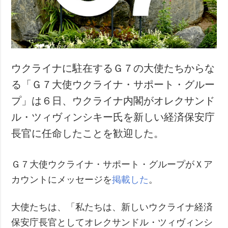
犯罪
事故・緊急事態
追加
サービス
特集
購読
ウクライナに駐在するＧ７の大使たちからな
インタビュー
フォトバンク
る「Ｇ７大使ウクライナ・サポート・グルー
写真
プ」は６日、ウクライナ内閣がオレクサンド
動画
ル・ツィヴィンシキー氏を新しい経済保安庁
長官に任命したことを歓迎した。
Ｇ７大使ウクライナ・サポート・グループがＸア
カウントにメッセージを
掲載した
。
大使たちは、「私たちは、新しいウクライナ経済
保安庁長官としてオレクサンドル・ツィヴィンシ