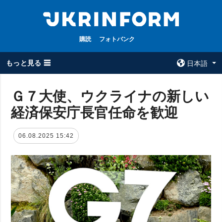
購読
フォトバンク
もっと見る ☰
日本語
×
Ｇ７大使、ウクライナの新しい
経済保安庁長官任命を歓迎
全てのトピック
ウクルインフォ
ルム
戦争
06.08.2025 15:42
ウクルインフォル
被占領地
ムについて
政治
コンタクト
経済・復興
防衛
社会・文化
スポーツ