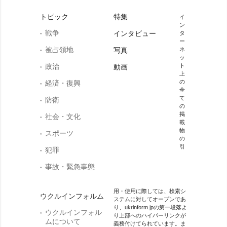
トピック
特集
イ
ン
戦争
インタビュー
タ
ー
被占領地
写真
ネ
ッ
政治
ト
動画
上
の
経済・復興
全
て
防衛
の
掲
社会・文化
載
物
スポーツ
の
引
犯罪
事故・緊急事態
用・使用に際しては、検索シ
ウクルインフォルム
ステムに対してオープンであ
り、ukrinform.jpの第一段落よ
ウクルインフォル
り上部へのハイパーリンクが
ムについて
義務付けてられています。ま