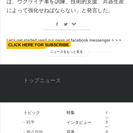
は、ウクライナ軍を訓練、技術的支援、兵器生産
によって強化せねばならない」と発言した。
Let’s get started read our news at facebook messenger > > >
CLICK HERE FOR SUBSCRIBE
ニュースをもっと見る
トップニュース
トピック
特集
イ
ン
戦争
インタビュー
タ
ー
被占領地
写真
ネ