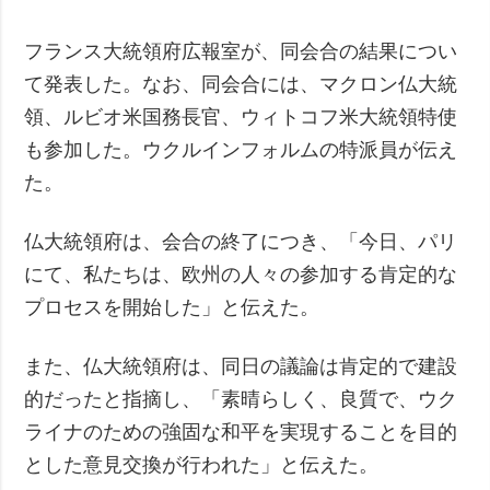
犯罪
フランス大統領府広報室が、同会合の結果につい
事故・緊急事態
て発表した。なお、同会合には、マクロン仏大統
追加
サービス
領、ルビオ米国務長官、ウィトコフ米大統領特使
特集
購読
も参加した。ウクルインフォルムの特派員が伝え
インタビュー
フォトバンク
た。
写真
仏大統領府は、会合の終了につき、「今日、パリ
動画
にて、私たちは、欧州の人々の参加する肯定的な
プロセスを開始した」と伝えた。
また、仏大統領府は、同日の議論は肯定的で建設
的だったと指摘し、「素晴らしく、良質で、ウク
ライナのための強固な和平を実現することを目的
とした意見交換が行われた」と伝えた。