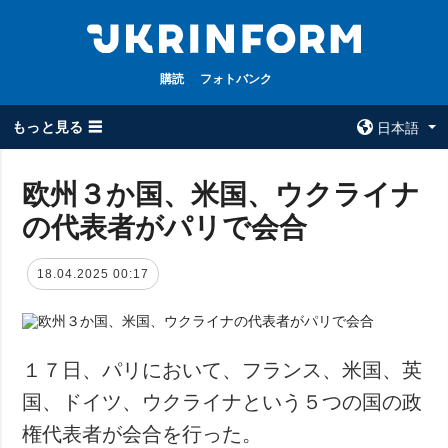
購読
フォトバンク
もっと見る ☰
日本語
×
欧州３か国、米国、ウクライナ
の代表者がパリで会合
全てのトピック
ウクルインフォ
ルム
戦争
18.04.2025 00:17
ウクルインフォル
被占領地
ムについて
政治
コンタクト
経済・復興
１７日、パリにおいて、フランス、米国、英
防衛
国、ドイツ、ウクライナという５つの国の政
社会・文化
権代表者が会合を行った。
スポーツ