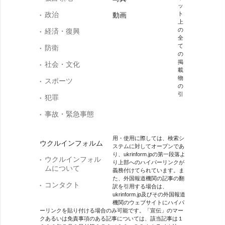
ッ
政治
ト
動画
上
の
経済・復興
全
て
防衛
の
掲
社会・文化
載
物
スポーツ
の
引
犯罪
事故・緊急事態
用・使用に際しては、検索シ
ウクルインフォルム
ステムに対してオープンであ
り、ukrinform.jpの第一段落よ
ウクルインフォル
り上部へのハイパーリンクが
ムについて
義務付けてられています。ま
た、外国報道機関の記事の翻
コンタクト
訳を引用する場合は、
ukrinform.jp及びその外国報道
機関のウェブサイトにハイパ
ーリンクを貼り付ける場合のみ可能です。「宣伝」のマー
クあるいは免責事項のある記事については、該当記事は１