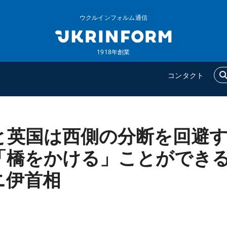
ウクルインフォルム通信
1918年創業
コンタクト
と英国は西側の分断を回避
ウクルインフォルム
追加
ウクルインフォルムについ
特集
「橋をかける」ことができ
て
インタビュー
ニ伊首相
コンタクト
写真
動画