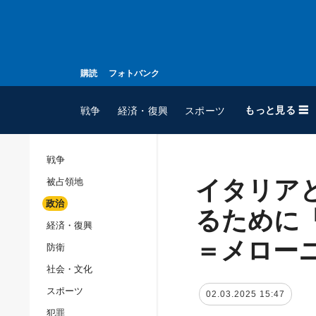
購読
フォトバンク
もっと見る ☰
戦争
経済・復興
スポーツ
戦争
イタリア
被占領地
全てのトピック
政治
戦争
るために
経済・復興
被占領地
＝メロー
防衛
政治
社会・文化
経済・復興
スポーツ
02.03.2025 15:47
防衛
犯罪