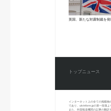
英国、新たな対露制裁を発
トップニュース
インターネット上の全ての掲載物
であり、ukrinform.jpの第
また、外国報道機関の記事の翻訳を引用