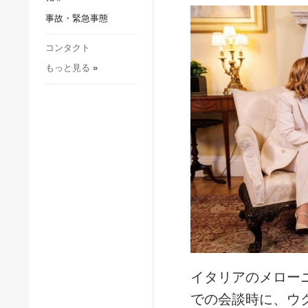
社会・文化
事故・緊急事態
スポーツ
犯罪
コンタクト
もっと見る
»
事故・緊急事態
イタリアのメロー
での会談時に、ウ