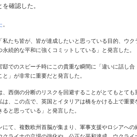
とを確認した。
た
。
「私たち皆が、皆が達成したいと思っている目的、ウク
つ永続的な平和に強くコミットしている」と発言した。
官邸でのスピーチ時にこの貴重な瞬間に「違いに話し合
こと」が非常に重要だと発言した。
は、西側の分断のリスクを回避することがとてもとても
私は、この点で、英国とイタリアは橋をかける上で重要
きると思っている」と発言した。
ンにて、複数欧州首脳が集まり、軍事支援やロシアへの
ウクライナの立場の強化や、公正な平和達成、ウクライ