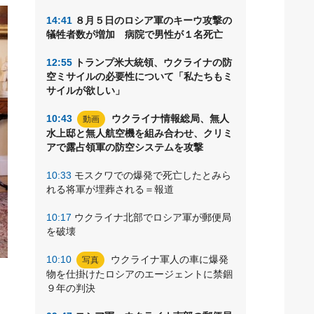
14:41
８月５日のロシア軍のキーウ攻撃の
犠牲者数が増加 病院で男性が１名死亡
12:55
トランプ米大統領、ウクライナの防
空ミサイルの必要性について「私たちもミ
サイルが欲しい」
10:43
ウクライナ情報総局、無人
動画
水上邸と無人航空機を組み合わせ、クリミ
アで露占領軍の防空システムを攻撃
10:33
モスクワでの爆発で死亡したとみら
れる将軍が埋葬される＝報道
10:17
ウクライナ北部でロシア軍が郵便局
を破壊
10:10
ウクライナ軍人の車に爆発
写真
物を仕掛けたロシアのエージェントに禁錮
ン
９年の判決
コ