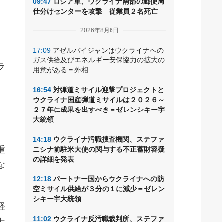
09:47
ロシア軍、ウクライナ南部の郵便局
仕分けセンターを攻撃 従業員２名死亡
2026年8月6日
17:09
アゼルバイジャンはウクライナへの
ガス供給及びエネルギー安保協力の拡大の
ラ
用意がある＝外相
16:54
対弾道ミサイル迎撃プロジェクトと
ウクライナ国産弾道ミサイルは２０２６～
２７年に成果を出すべき＝ゼレンシキー宇
大統領
14:18
ウクライナ汚職捜査機関、ステファ
重
ニシナ前駐米大使の関与する不正蓄財容疑
の詳細を発表
な
12:18
パートナー国からウクライナへの防
空ミサイル供給が３分の１に減少＝ゼレン
シキー宇大統領
経
11:02
ウクライナ反汚職裁判所、ステファ
ナ