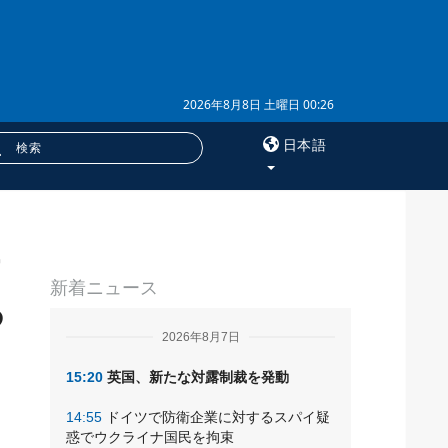
2026年8月8日 土曜日 00:26
日本語
×
す
サービス
新着ニュース
購読
る
フォトバンク
2026年8月7日
15:20
英国、新たな対露制裁を発動
14:55
ドイツで防衛企業に対するスパイ疑
惑でウクライナ国民を拘束