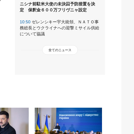
ニシナ前駐米大使の未決囚予防措置を決
定 保釈金６００万フリヴニャ設定
10:50
ゼレンシキー宇大統領、ＮＡＴＯ事
務総長とウクライナへの迎撃ミサイル供給
について協議
全てのニュース