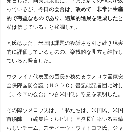
発言した。同氏は最後に、「まだ多くの作業が残
っているが、
今日の会合は、改めて、非常に生産
的で有益なものであり、追加的進展を達成した
と
私は信じている」と強調した。
同氏はまた、米国は課題の複雑さを引き続き現実
的に評価しているものの、楽観的な見方も維持し
ていると発言した。
ウクライナ代表団の団長を務めるウメロウ国家安
全保障国防会議（ＮＳＤＣ）書記は記者団に対し
て、今回の会合につき米国側に謝意を表明した。
その際ウメロウ氏は、「私たちは、米国民、米国
首脳陣、（編集注：ルビオ）国務長官率いる素晴
らしいチーム、スティーヴ・ウィトコフ氏、ジャ