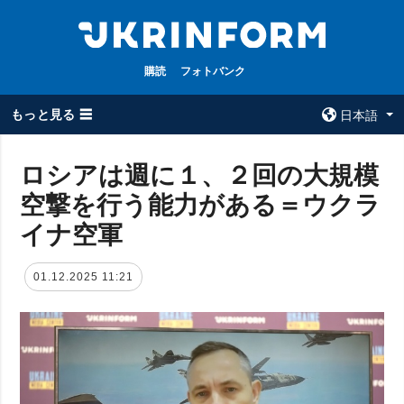
購読
フォトバンク
もっと見る ☰
日本語
×
ロシアは週に１、２回の大規模
空撃を行う能力がある＝ウクラ
全てのトピック
ウクルインフォ
ルム
イナ空軍
戦争
ウクルインフォル
被占領地
ムについて
01.12.2025 11:21
政治
コンタクト
経済・復興
防衛
社会・文化
スポーツ