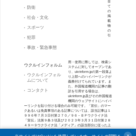
全
て
防衛
の
掲
社会・文化
載
物
スポーツ
の
引
犯罪
事故・緊急事態
用・使用に際しては、検索シ
ウクルインフォルム
ステムに対してオープンであ
り、ukrinform.jpの第一段落よ
ウクルインフォル
り上部へのハイパーリンクが
ムについて
義務付けてられています。ま
た、外国報道機関の記事の翻
コンタクト
訳を引用する場合は、
ukrinform.jp及びその外国報道
機関のウェブサイトにハイパ
ーリンクを貼り付ける場合のみ可能です。「宣伝」のマー
クあるいは免責事項のある記事については、該当記事は１
９９６年７月３日付第２７０／９６－ＢＰウクライナ法
「宣伝」法第９条３項及び２０２３年３月３１日付第２８
４９ー９ウクライナ法「メディア」の該当部分に従った上
で、合意／会計を根拠に掲載されています。
×