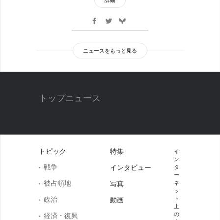
ニュースをもっと見る
トップニュース
トピック
特集
イ
ン
戦争
インタビュー
タ
ー
被占領地
写真
ネ
ッ
政治
ト
動画
上
の
経済・復興