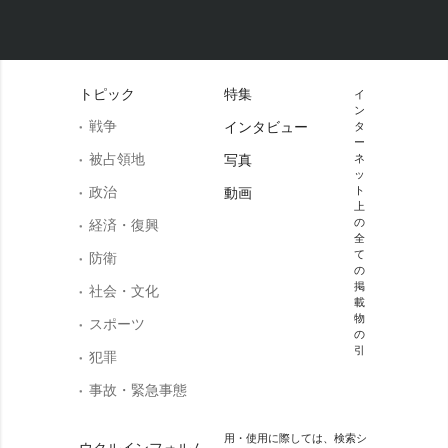
トピック
特集
イ
ン
戦争
インタビュー
タ
ー
被占領地
写真
ネ
ッ
政治
ト
動画
上
の
経済・復興
全
て
防衛
の
掲
社会・文化
載
物
スポーツ
の
引
犯罪
事故・緊急事態
用・使用に際しては、検索シ
ウクルインフォルム