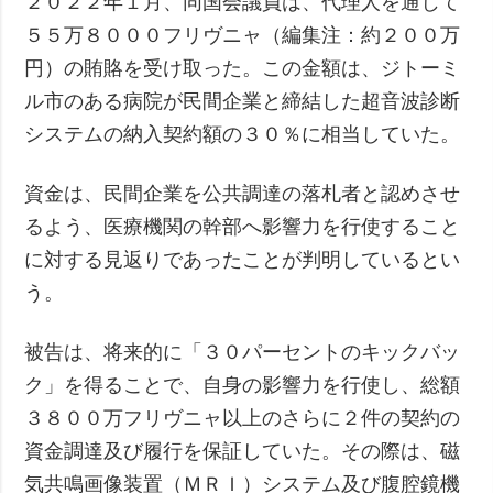
２０２２年１月、同国会議員は、代理人を通じて
５５万８０００フリヴニャ（編集注：約２００万
円）の賄賂を受け取った。この金額は、ジトーミ
ル市のある病院が民間企業と締結した超音波診断
システムの納入契約額の３０％に相当していた。
資金は、民間企業を公共調達の落札者と認めさせ
るよう、医療機関の幹部へ影響力を行使すること
に対する見返りであったことが判明しているとい
う。
被告は、将来的に「３０パーセントのキックバッ
ク」を得ることで、自身の影響力を行使し、総額
３８００万フリヴニャ以上のさらに２件の契約の
資金調達及び履行を保証していた。その際は、磁
気共鳴画像装置（ＭＲＩ）システム及び腹腔鏡機