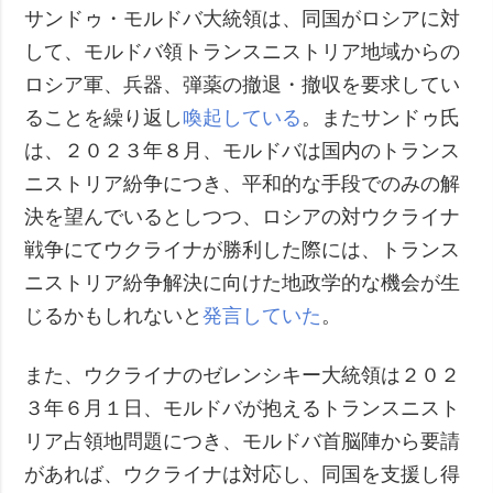
サンドゥ・モルドバ大統領は、同国がロシアに対
して、モルドバ領トランスニストリア地域からの
ロシア軍、兵器、弾薬の撤退・撤収を要求してい
ることを繰り返し
喚起している
。またサンドゥ氏
は、２０２３年８月、モルドバは国内のトランス
ニストリア紛争につき、平和的な手段でのみの解
決を望んでいるとしつつ、ロシアの対ウクライナ
戦争にてウクライナが勝利した際には、トランス
ニストリア紛争解決に向けた地政学的な機会が生
じるかもしれないと
発言していた
。
また、ウクライナのゼレンシキー大統領は２０２
３年６月１日、モルドバが抱えるトランスニスト
リア占領地問題につき、モルドバ首脳陣から要請
があれば、ウクライナは対応し、同国を支援し得