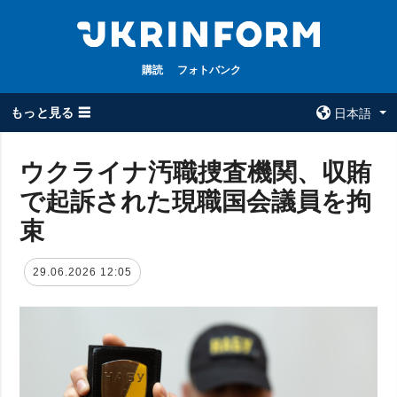
購読
フォトバンク
もっと見る ☰
日本語
×
ウクライナ汚職捜査機関、収賄
で起訴された現職国会議員を拘
全てのトピック
ウクルインフォ
ルム
束
戦争
ウクルインフォル
被占領地
ムについて
29.06.2026 12:05
政治
コンタクト
経済・復興
防衛
社会・文化
スポーツ