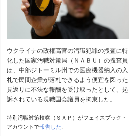
犯罪
事故・緊急事態
追加
サービス
特集
購読
インタビュー
フォトバンク
ウクライナの政権高官の汚職犯罪の捜査に特
写真
化した国家汚職対策局（ＮＡＢＵ）の捜査員
動画
は、中部ジトーミル州での医療機器納入の入
札で民間企業が落札できるよう便宜を図った
見返りに不法な報酬を受け取ったとして、起
訴されている現職国会議員を拘束した。
特別汚職対策検察（ＳＡＰ）がフェイスブック・
アカウントで
報告した
。