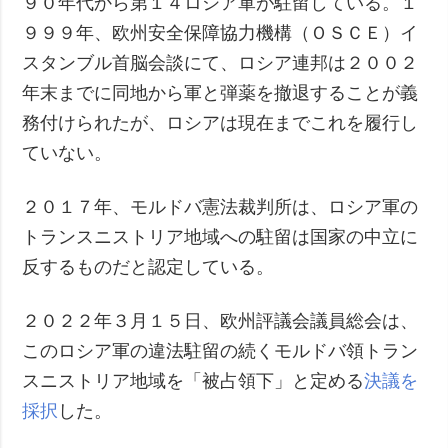
９０年代から第１４ロシア軍が駐留している。１
９９９年、欧州安全保障協力機構（ＯＳＣＥ）イ
スタンブル首脳会談にて、ロシア連邦は２００２
年末までに同地から軍と弾薬を撤退することが義
務付けられたが、ロシアは現在までこれを履行し
ていない。
２０１７年、モルドバ憲法裁判所は、ロシア軍の
トランスニストリア地域への駐留は国家の中立に
反するものだと認定している。
２０２２年３月１５日、欧州評議会議員総会は、
このロシア軍の違法駐留の続くモルドバ領トラン
スニストリア地域を「被占領下」と定める
決議を
採択
した。