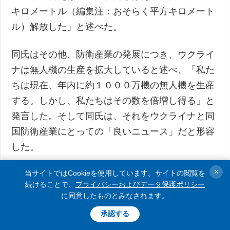
キロメートル（編集注：おそらく平方キロメート
ル）解放した」と述べた。
同氏はその他、防衛産業の発展につき、ウクライ
ナは無人機の生産を拡大していると述べ、「私た
ちは現在、年内に約１０００万機の無人機を生産
する。しかし、私たちはその数を倍増し得る」と
発言した。そして同氏は、それをウクライナと同
国防衛産業にとっての「良いニュース」だと形容
した。
×
当サイトではCookieを使用しています。サイトの閲覧を
また同氏は、対露制裁の効力とパートナー国の支
続けることで、
プライバシーおよびデータ保護ポリシー
援を肯定的に評価しつつ、同時に「制裁は機能し
に同意したものとみなされます。
始めているが、十分ではない」と補足した。
承認する