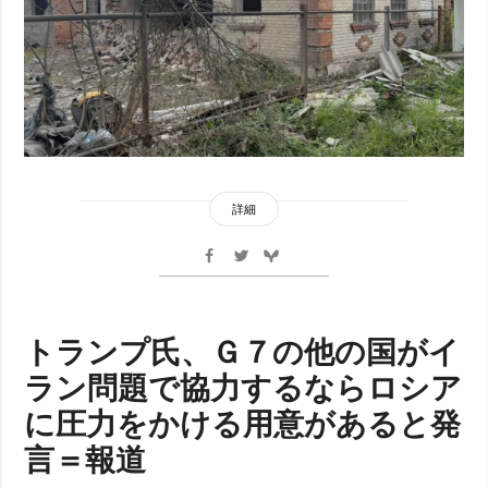
詳細
トランプ氏、Ｇ７の他の国がイ
ラン問題で協力するならロシア
に圧力をかける用意があると発
言＝報道