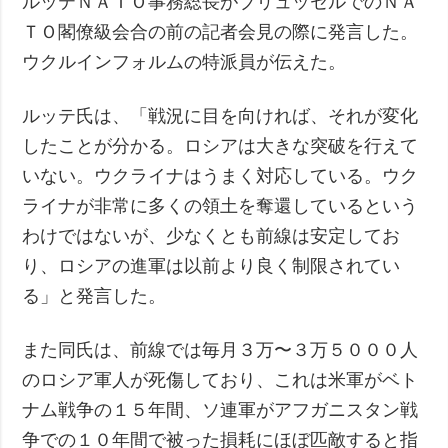
ルッテＮＡＴＯ事務総長がブリュッセルでのＮＡ
ＴＯ閣僚級会合の前の記者会見の際に発言した。
ウクルインフォルムの特派員が伝えた。
ルッテ氏は、「戦況に目を向ければ、それが変化
したことが分かる。ロシアは大きな突破を行えて
いない。ウクライナはうまく対応している。ウク
ライナが非常に多くの領土を奪還しているという
わけではないが、少なくとも前線は安定してお
り、ロシアの進軍は以前より良く制限されてい
る」と発言した。
また同氏は、前線では毎月３万〜３万５０００人
のロシア軍人が死傷しており、これは米軍がベト
ナム戦争の１５年間、ソ連軍がアフガニスタン戦
争での１０年間で被った損耗にほぼ匹敵すると指