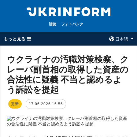
購読
フォトバンク
もっと見る ☰
日本語
×
ウクライナの汚職対策検察、ク
レーバ副首相の取得した資産の
全てのトピック
ウクルインフォ
ルム
合法性に疑義 不当と認めるよ
戦争
ウクルインフォル
う訴訟を提起
被占領地
ムについて
政治
コンタクト
更新
17.06.2026 16:56
経済・復興
防衛
社会・文化
スポーツ