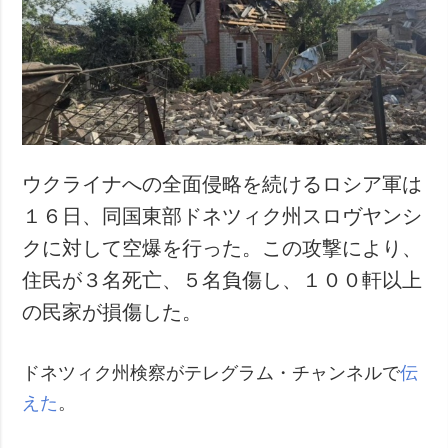
ウクライナへの全面侵略を続けるロシア軍は
１６日、同国東部ドネツィク州スロヴヤンシ
クに対して空爆を行った。この攻撃により、
住民が３名死亡、５名負傷し、１００軒以上
の民家が損傷した。
ドネツィク州検察がテレグラム・チャンネルで
伝
えた
。