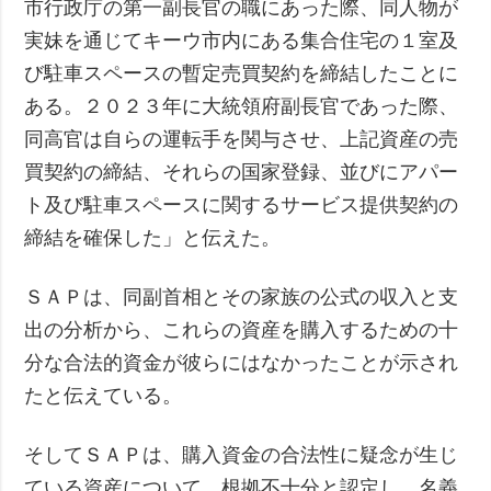
市行政庁の第一副長官の職にあった際、同人物が
実妹を通じてキーウ市内にある集合住宅の１室及
び駐車スペースの暫定売買契約を締結したことに
ある。２０２３年に大統領府副長官であった際、
同高官は自らの運転手を関与させ、上記資産の売
買契約の締結、それらの国家登録、並びにアパー
ト及び駐車スペースに関するサービス提供契約の
締結を確保した」と伝えた。
ＳＡＰは、同副首相とその家族の公式の収入と支
出の分析から、これらの資産を購入するための十
分な合法的資金が彼らにはなかったことが示され
たと伝えている。
そしてＳＡＰは、購入資金の合法性に疑念が生じ
ている資産について、根拠不十分と認定し、名義