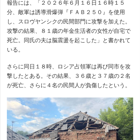
報告には、「２０２６年６月１６日１６時１５
分、敵軍は誘導滑爆弾『ＦＡＢ２５０』を使用
し、スロヴヤンシクの民間部門に攻撃を加えた。
攻撃の結果、８１歳の年金生活者の女性が自宅で
死亡。同氏の夫は脳震盪を起こした」と書かれて
いる。
さらに同日１８時、ロシア占領軍は再び同市を攻
撃したとある。その結果、３６歳と３７歳の２名
が死亡、さらに４名の民間人が負傷したという。