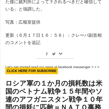
た後に裁判所によって下されるべきだと確信して
いる」と強調した。
写真：広報室提供
更新（６月１７日１６：５６）：クレーバ副首相
のコメントを追記
Let’s get started read our news at facebook messenger > > >
CLICK HERE FOR SUBSCRIBE
ロシア軍の１か月の損耗数は米
国のベトナム戦争１５年間やソ
連のアフガニスタン戦争１０年
間の損耗に匹敵＝ＮＡＴＯ事務