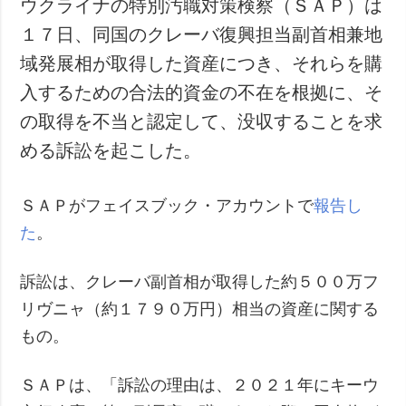
ウクライナの特別汚職対策検察（ＳＡＰ）は
犯罪
１７日、同国のクレーバ復興担当副首相兼地
事故・緊急事態
域発展相が取得した資産につき、それらを購
入するための合法的資金の不在を根拠に、そ
追加
サービス
の取得を不当と認定して、没収することを求
特集
購読
める訴訟を起こした。
インタビュー
フォトバンク
写真
ＳＡＰがフェイスブック・アカウントで
報告し
動画
た
。
訴訟は、クレーバ副首相が取得した約５００万フ
リヴニャ（約１７９０万円）相当の資産に関する
もの。
ＳＡＰは、「訴訟の理由は、２０２１年にキーウ