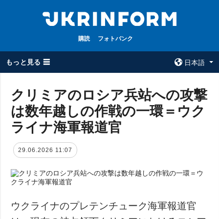
購読
フォトバンク
もっと見る ☰
日本語
×
クリミアのロシア兵站への攻撃
は数年越しの作戦の一環＝ウク
全てのトピック
ウクルインフォ
ルム
ライナ海軍報道官
戦争
ウクルインフォル
被占領地
ムについて
29.06.2026 11:07
政治
コンタクト
経済・復興
防衛
社会・文化
ウクライナのプレテンチューク海軍報道官
スポーツ