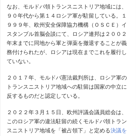
なお、モルドバ領トランスニストリア地域には、
９０年代から第１４ロシア軍が駐留している。１
９９９年、欧州安全保障協力機構（ＯＳＣＥ）イ
スタンブル首脳会談にて、ロシア連邦は２００２
年末までに同地から軍と弾薬を撤退することが義
務付けられたが、ロシアは現在までこれを履行し
ていない。
２０１７年、モルドバ憲法裁判所は、ロシア軍の
トランスニストリア地域への駐留は国家の中立に
反するものだと認定している。
２０２２年３月１５日、欧州評議会議員総会は、
このロシア軍の違法駐留の続くモルドバ領トラン
スニストリア地域を「被占領下」と定める
決議を