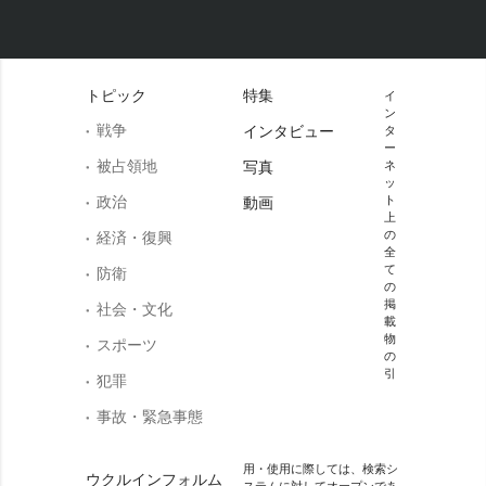
トピック
特集
イ
ン
戦争
インタビュー
タ
ー
被占領地
写真
ネ
ッ
政治
ト
動画
上
の
経済・復興
全
て
防衛
の
掲
社会・文化
載
物
スポーツ
の
引
犯罪
事故・緊急事態
用・使用に際しては、検索シ
ウクルインフォルム
ステムに対してオープンであ