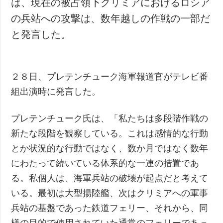
は、現在の被占領下クリミアにおけるロシア
犯罪
の兵站への攻撃は、数年越しの作戦の一部だ
事故・緊急事態
と発言した。
追加
サービス
特集
購読
２８日、プレテンチューク海軍報道官がテレビ番
インタビュー
フォトバンク
組出演時に発言した。
写真
動画
プレテンチューク氏は、「私たちは多段階作戦の
新たな段階を観察している。これは感情的な行動
とか状況的な行動ではなく、数か月ではなく数年
にわたって続いている体系的な一連の措置であ
る。私個人は、海軍兵站の破壊が起点だと考えて
いる。最初は大型揚陸艦、次はクリミアへの軍事
兵站の基盤であった鉄道フェリー、それから、同
様の目的で使用されていた通常のフェリーであっ