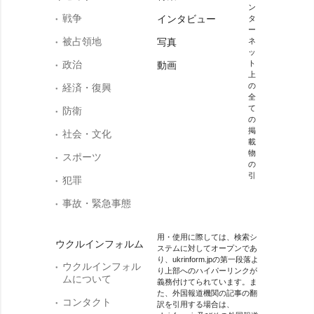
ン
戦争
インタビュー
タ
ー
被占領地
写真
ネ
ッ
政治
ト
動画
上
の
経済・復興
全
て
防衛
の
掲
社会・文化
載
物
スポーツ
の
引
犯罪
事故・緊急事態
用・使用に際しては、検索シ
ウクルインフォルム
ステムに対してオープンであ
り、ukrinform.jpの第一段落よ
ウクルインフォル
り上部へのハイパーリンクが
ムについて
義務付けてられています。ま
た、外国報道機関の記事の翻
コンタクト
訳を引用する場合は、