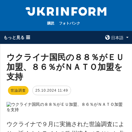
購読
フォトバンク
もっと見る ☰
日本語
×
ウクライナ国民の８８％がＥＵ
加盟、８６％がＮＡＴＯ加盟を
全てのトピック
ウクルインフォ
ルム
支持
戦争
ウクルインフォル
被占領地
ムについて
世論調査
25.10.2024 11:49
政治
コンタクト
経済・復興
防衛
社会・文化
ウクライナで９月に実施された世論調査によ
スポーツ