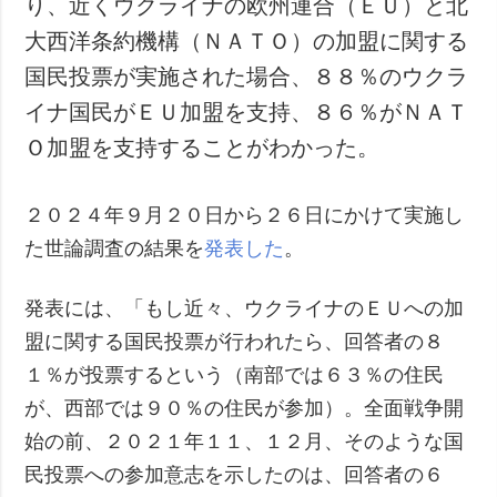
り、近くウクライナの欧州連合（ＥＵ）と北
犯罪
大西洋条約機構（ＮＡＴＯ）の加盟に関する
事故・緊急事態
国民投票が実施された場合、８８％のウクラ
イナ国民がＥＵ加盟を支持、８６％がＮＡＴ
追加
サービス
Ｏ加盟を支持することがわかった。
特集
購読
インタビュー
フォトバンク
２０２４年９月２０日から２６日にかけて実施し
写真
た世論調査の結果を
発表した
。
動画
発表には、「もし近々、ウクライナのＥＵへの加
盟に関する国民投票が行われたら、回答者の８
１％が投票するという（南部では６３％の住民
が、西部では９０％の住民が参加）。全面戦争開
始の前、２０２１年１１、１２月、そのような国
民投票への参加意志を示したのは、回答者の６