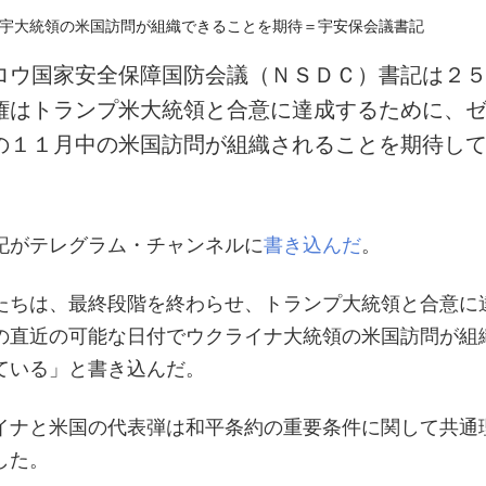
ロウ国家安全保障国防会議（ＮＳＤＣ）書記は２
権はトランプ米大統領と合意に達成するために、
の１１月中の米国訪問が組織されることを期待し
記がテレグラム・チャンネルに
書き込んだ
。
たちは、最終段階を終わらせ、トランプ大統領と合意に
の直近の可能な日付でウクライナ大統領の米国訪問が組
ている」と書き込んだ。
イナと米国の代表弾は和平条約の重要条件に関して共通
した。