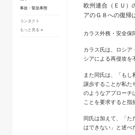
社会・文化
欧州連合（ＥＵ）
事故・緊急事態
スポーツ
アのＧ８への復帰
犯罪
コンタクト
もっと見る
»
事故・緊急事態
カラス外務・安全保
カラス氏は、ロシア
シアによる再侵攻を
また同氏は、「もし
譲歩することが私た
のようなアプローチ
ことを要求すると指
同氏は加えて、「た
はできない」と述べ