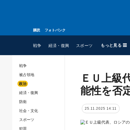
購読
フォトバンク
もっと見る ☰
戦争
経済・復興
スポーツ
戦争
ＥＵ上級
被占領地
全てのトピック
政治
戦争
能性を否
経済・復興
被占領地
防衛
政治
25.11.2025 14:11
社会・文化
経済・復興
スポーツ
防衛
犯罪