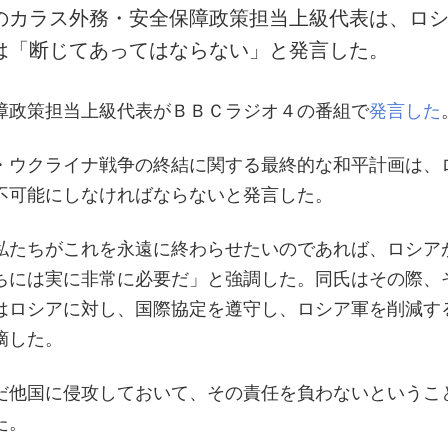
のカラス外務・安全保障政策担当上級代表は、ロ
は「断じてあってはならない」と発言した。
障政策担当上級代表がＢＢＣラジオ４の番組で
発言した
・ウクライナ戦争の終結に関する最終的な和平計画は、
不可能にしなければならないと発言した。
私たちがこれを永遠に終わらせたいのであれば、ロシア
ちには実に非常に必要だ」と強調した。同氏はその際、
はロシアに対し、国際協定を遵守し、ロシア軍を削減す
摘した。
だ他国に侵攻しておいて、その責任を負わないというこ
た。