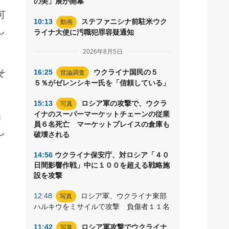
の美」展が開幕
可
10:13
ステファニシナ前駐米ウク
動画
し
ライナ大使に汚職犯罪容疑通知
2026年8月5日
そ
16:25
ウクライナ国民の５
世論調査
５％がゼレンシキー氏を「信頼している」
15:13
ロシア軍の攻撃で、ウクラ
写真
イナのスーパーマーケットチェーンの従業
」
員６名死亡 マーケットプレイスの倉庫も
し
破壊される
14:56
ウクライナ保安庁、対ロシア「４０
日間影響作戦」中に１００を超える戦略施
設を攻撃
12:48
ロシア軍、ウクライナ東部
写真
ハルキウをミサイルで攻撃 負傷者１１名
11:42
ロシア軍攻撃でウクライナ
写真