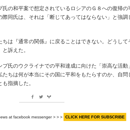
プ氏の和平案で想定されているロシアのＧ８への復帰の
の際同氏は、それは「断じてあってはならない」と強調
たちは『通常の関係』に戻ることはできない。どうして
」と訴えた。
ンプ氏のウクライナでの平和達成に向けた「崇高な活動
私たちは何が本当にその国に平和をもたらすのか、自問
とも指摘した。
r news at facebook messenger > > >
CLICK HERE FOR SUBSCRIBE