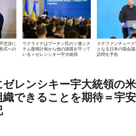
平交渉に
ウクライナはプーチン氏のソ連シス
ステファンチューク
形式への
テム復帰計画から他の諸国を守って
となる日本の国会議
いる＝ゼレンシキー宇大統領
訪問を予告
にゼレンシキー宇大統領の米
組織できることを期待＝宇安
記