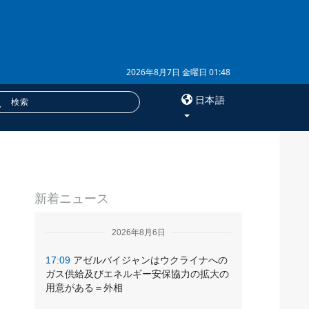
2026年8月7日 金曜日 01:48
日本語
×
サービス
新着ニュース
購読
フォトバンク
2026年8月6日
17:09
アゼルバイジャンはウクライナへの
ガス供給及びエネルギー安保協力の拡大の
用意がある＝外相