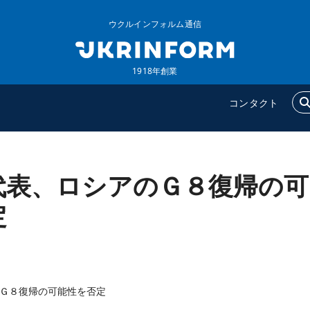
ウクルインフォルム通信
1918年創業
コンタクト
代表、ロシアのＧ８復帰の可
ウクルインフォルム
追加
ウクルインフォルムについ
特集
定
て
インタビュー
コンタクト
写真
動画