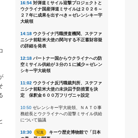
16:54
対弾道ミサイル迎撃プロジェクトと
シ
ウクライナ国産弾道ミサイルは２０２６～
２７年に成果を出すべき＝ゼレンシキー宇
大統領
。
14:18
ウクライナ汚職捜査機関、ステファ
ニシナ前駐米大使の関与する不正蓄財容疑
の詳細を発表
ロ
12:18
パートナー国からウクライナへの防
空ミサイル供給が３分の１に減少＝ゼレン
シキー宇大統領
が
11:02
ウクライナ反汚職裁判所、ステファ
そ
ニシナ前駐米大使の未決囚予防措置を決
る
定 保釈金６００万フリヴニャ設定
10:50
ゼレンシキー宇大統領、ＮＡＴＯ事
務総長とウクライナへの迎撃ミサイル供給
について協議
と
10:30
キーウ歴史博物館で「日本
写真