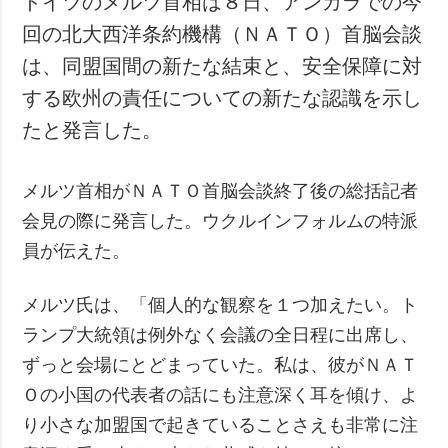
ドイツのメルツ首相は８日、アンカラでの今
回の北大西洋条約機構（ＮＡＴＯ）首脳会談
は、同盟国間の新たな結束と、安全保障に対
する欧州の責任についての新たな認識を示し
たと発言した。
メルツ首相がＮＡＴＯ首脳会談終了後の総括記者
会見の際に発言した。ウクルインフォルムの特派
員が伝えた。
メルツ氏は、「個人的な観察を１つ加えたい。ト
ランプ大統領は例外なく会議の全日程に出席し、
ずっと会場にとどまっていた。私は、彼がＮＡＴ
Ｏの小国の代表者の話にも注意深く耳を傾け、よ
り小さな加盟国で起きていることさえも非常に注