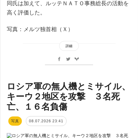
同氏は加えて、ルッテＮＡＴＯ事務総長の活動を
高く評価した。
写真：メルツ独首相（Ｘ）
詳細
ロシア軍の無人機とミサイル、
キーウ２地区を攻撃 ３名死
亡、１６名負傷
写真
08.07.2026 23:41