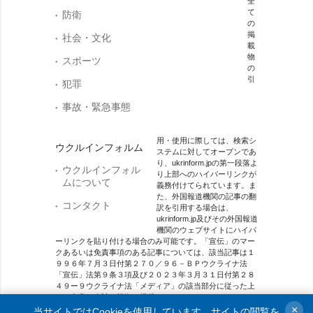
全
て
防衛
の
掲
社会・文化
載
物
スポーツ
の
引
犯罪
事故・緊急事態
用・使用に際しては、検索シ
ウクルインフォルム
ステムに対してオープンであ
り、ukrinform.jpの第一段落よ
ウクルインフォル
り上部へのハイパーリンクが
ムについて
義務付けてられています。ま
た、外国報道機関の記事の翻
コンタクト
訳を引用する場合は、
ukrinform.jp及びその外国報道
機関のウェブサイトにハイパ
ーリンクを貼り付ける場合のみ可能です。「宣伝」のマー
クあるいは免責事項のある記事については、該当記事は１
９９６年７月３日付第２７０／９６－ＢＰウクライナ法
「宣伝」法第９条３項及び２０２３年３月３１日付第２８
４９ー９ウクライナ法「メディア」の該当部分に従った上
で、合意／会計を根拠に掲載されています。
×
当サイトではCookieを使用しています。サイトの閲覧を