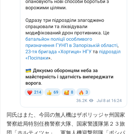
同氏はまた、今回の無人機はザポリッジャ州国家
警察総局特別任務警察大隊、国家警護隊第２３旅
団「ホルティツャ」、軍無人機迎撃部隊「ポシパ