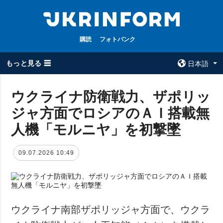
購読
フォトバンク
もっと見る ☰
日本語
×
ウクライナ防衛戦力、ザポリッ
ジャ方面でロシアのＡＩ搭載無
全てのトピック
ウクルインフォ
ルム
人機「モルニヤ」を初撃墜
戦争
ウクルインフォル
被占領地
ムについて
09.07.2026 10:49
政治
コンタクト
経済・復興
防衛
社会・文化
ウクライナ南部ザポリッジャ方面で、ウクラ
スポーツ