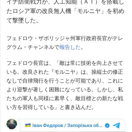
イナ防衛戦力が、人工知能（ＡＩ）を搭載し
犯罪
たロシア軍の改良無人機「モルニヤ」を初め
事故・緊急事態
て撃墜した。
追加
サービス
フェドロウ・ザポリッジャ州軍行政府長官がテレ
特集
購読
グラム・チャンネルで
報告した
。
インタビュー
フォトバンク
写真
フェドロウ長官は、「敵は常に技術を向上させて
動画
いる。改良された『モルニヤ』は、操縦士の修正
なしで自律飛行を行うことが可能であり、これに
より迎撃が著しく困難になっている。しかし、私
たちの軍人も同様に素早く、敵目標との新たな戦
い方を習得している」と書き込んだ。