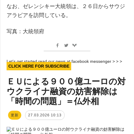
なお、ゼレンシキー大統領は、２６日からサウジ
アラビアを訪問している。
写真：大統領府
Let’s get started read our news at facebook messenger > > >
CLICK HERE FOR SUBSCRIBE
ＥＵによる９００億ユーロの対
ウクライナ融資の妨害解除は
「時間の問題」＝仏外相
更新
27.03.2026 10:13