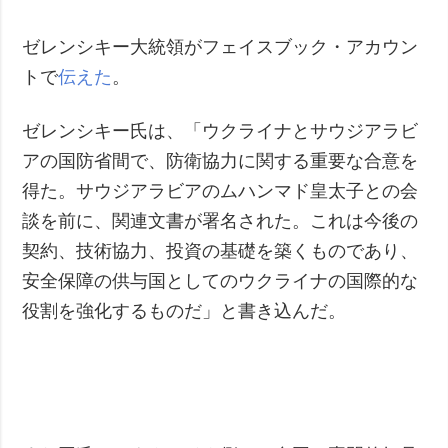
犯罪
ゼレンシキー大統領がフェイスブック・アカウン
事故・緊急事態
トで
伝えた
。
追加
サービス
ゼレンシキー氏は、「ウクライナとサウジアラビ
特集
購読
アの国防省間で、防衛協力に関する重要な合意を
インタビュー
フォトバンク
得た。サウジアラビアのムハンマド皇太子との会
写真
談を前に、関連文書が署名された。これは今後の
動画
契約、技術協力、投資の基礎を築くものであり、
安全保障の供与国としてのウクライナの国際的な
役割を強化するものだ」と書き込んだ。