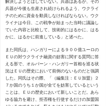
解決しようとはしていない。兵器はあるが、その
兵器が今後も生産され続けられるよう、ウクライ
ナのために資金を動員しなければならない。ウク
ライナは今日、この戦争が始まった当時に議論し
ていた内容と比較して、技術的にはるかに、はる
かに、はるかに前進している」と述べた。
また同氏は、ハンガリーによる９００億ユーロの
ＥＵの対ウクライナ融資の妨害に関する質問に答
える形で、オルバーン・ハンガリー首相を巡る状
況はＥＵの歴史において前例のないものだと強調
した。同氏はその際、「（編集注：ＥＵ加盟）２
７か国のうち１か国が全てを妨害しているという
ことは、ＥＵの歴史において新しいことだ。あら
ゆる協力を避け、拒否権を行使するだけの加盟国