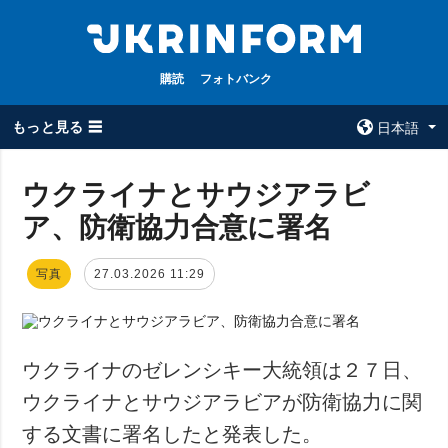
購読
フォトバンク
もっと見る ☰
日本語
×
ウクライナとサウジアラビ
ア、防衛協力合意に署名
全てのトピック
ウクルインフォ
ルム
戦争
写真
27.03.2026 11:29
ウクルインフォル
被占領地
ムについて
政治
コンタクト
経済・復興
ウクライナのゼレンシキー大統領は２７日、
防衛
ウクライナとサウジアラビアが防衛協力に関
社会・文化
する文書に署名したと発表した。
スポーツ