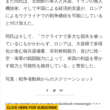
また同氏は、北朝鮮の軍人と兵器、イランの無人
機技術、そして中国による経済的支援が、ロシア
によるウクライナでの戦争継続を可能にしている
と付け加えた。
同氏はそして、「ウクライナで多大な損失を被っ
ているにもかかわらず、ロシアは、大規模で多様
化が進む核兵器備蓄、非対称戦能力、並びに陸・
空・海軍の戦闘能力によって、米国の利益を脅か
す能力と可能性を維持している」と警告した。
写真：戦争省動画からのスクリーンショット
Let’s get started read our news at facebook messenger > > >
CLICK HERE FOR SUBSCRIBE