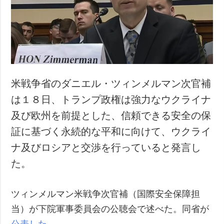
犯罪
事故・緊急事態
追加
サービス
特集
購読
インタビュー
フォトバンク
米戦争省のダニエル・ツィンメルマン次官補
写真
は１８日、トランプ政権は強力なウクライナ
動画
及び欧州を前提とした、信頼できる安全の保
証に基づく永続的な平和に向けて、ウクライ
ナ及びロシアと交渉を行っていると発言し
た。
ツィンメルマン米戦争次官補（国際安全保障担
当）が下院軍事委員会の公聴会で述べた。同省が
公表した
。