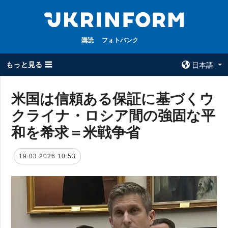
購読
フォトバンク
もっと見る ☰
日本語
×
米国は信頼ある保証に基づくウ
クライナ・ロシア間の強固な平
全てのトピック
ウクルインフォ
ルム
和を希求＝米戦争省
戦争
ウクルインフォル
被占領地
ムについて
19.03.2026 10:53
政治
コンタクト
経済・復興
防衛
社会・文化
スポーツ