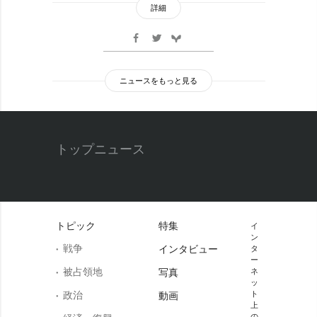
詳細
ニュースをもっと見る
トップニュース
トピック
特集
イ
ン
戦争
インタビュー
タ
ー
被占領地
写真
ネ
ッ
政治
ト
動画
上
の