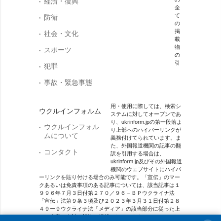
経済・復興
全
て
防衛
の
掲
社会・文化
載
物
スポーツ
の
引
犯罪
事故・緊急事態
用・使用に際しては、検索シ
ウクルインフォルム
ステムに対してオープンであ
り、ukrinform.jpの第一段落よ
ウクルインフォル
り上部へのハイパーリンクが
ムについて
義務付けてられています。ま
た、外国報道機関の記事の翻
コンタクト
訳を引用する場合は、
ukrinform.jp及びその外国報道
機関のウェブサイトにハイパ
ーリンクを貼り付ける場合のみ可能です。「宣伝」のマー
クあるいは免責事項のある記事については、該当記事は１
９９６年７月３日付第２７０／９６－ＢＰウクライナ法
「宣伝」法第９条３項及び２０２３年３月３１日付第２８
４９ー９ウクライナ法「メディア」の該当部分に従った上
で、合意／会計を根拠に掲載されています。