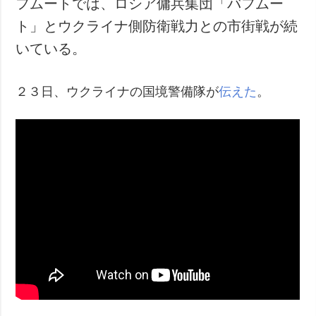
フムートでは、ロシア傭兵集団「バフムー
犯罪
ト」とウクライナ側防衛戦力との市街戦が続
事故・緊急事態
いている。
追加
サービス
２３日、ウクライナの国境警備隊が
伝えた
。
特集
購読
インタビュー
フォトバンク
写真
動画