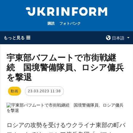
購読
フォトバンク
もっと見る ☰
日本語
×
宇東部バフムートで市街戦継
続 国境警備隊員、ロシア傭兵
全てのトピック
ウクルインフォ
ルム
を撃退
戦争
ウクルインフォル
被占領地
ムについて
動画
23.03.2023 11:38
政治
コンタクト
経済・復興
防衛
社会・文化
ロシアの攻勢を受けるウクライナ東部の町バ
スポーツ