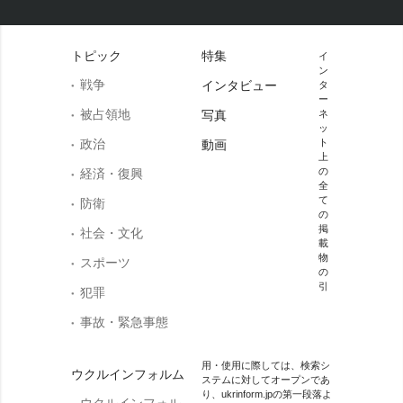
トピック
特集
イ
ン
戦争
インタビュー
タ
ー
被占領地
写真
ネ
ッ
政治
ト
動画
上
の
経済・復興
全
て
防衛
の
掲
社会・文化
載
物
スポーツ
の
引
犯罪
事故・緊急事態
用・使用に際しては、検索シ
ウクルインフォルム
ステムに対してオープンであ
り、ukrinform.jpの第一段落よ