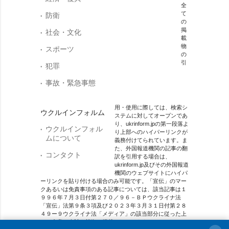
全
て
防衛
の
掲
社会・文化
載
物
スポーツ
の
引
犯罪
事故・緊急事態
用・使用に際しては、検索シ
ウクルインフォルム
ステムに対してオープンであ
り、ukrinform.jpの第一段落よ
ウクルインフォル
り上部へのハイパーリンクが
ムについて
義務付けてられています。ま
た、外国報道機関の記事の翻
コンタクト
訳を引用する場合は、
ukrinform.jp及びその外国報道
機関のウェブサイトにハイパ
ーリンクを貼り付ける場合のみ可能です。「宣伝」のマー
クあるいは免責事項のある記事については、該当記事は１
９９６年７月３日付第２７０／９６－ＢＰウクライナ法
「宣伝」法第９条３項及び２０２３年３月３１日付第２８
４９ー９ウクライナ法「メディア」の該当部分に従った上
で、合意／会計を根拠に掲載されています。