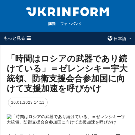
購読
フォトバンク
もっと見る ☰
日本語
×
「時間はロシアの武器であり続
けている」＝ゼレンシキー宇大
全てのトピック
ウクルインフォ
ルム
統領、防衛支援会合参加国に向
戦争
ウクルインフォル
けて支援加速を呼びかけ
被占領地
ムについて
政治
コンタクト
20.01.2023 14:11
経済・復興
防衛
社会・文化
スポーツ