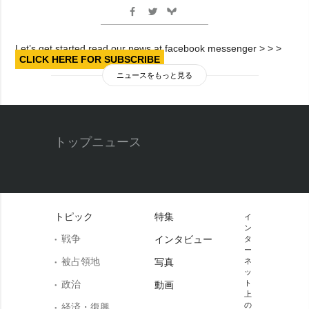
Let’s get started read our news at facebook messenger > > >
CLICK HERE FOR SUBSCRIBE
ニュースをもっと見る
トップニュース
トピック
特集
イ
ン
戦争
インタビュー
タ
ー
被占領地
写真
ネ
ッ
政治
ト
動画
上
の
経済・復興