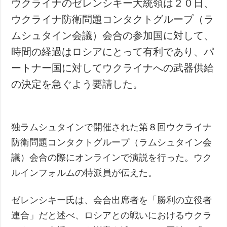
ウクライナのゼレンシキー大統領は２０日、
犯罪
ウクライナ防衛問題コンタクトグループ（ラ
事故・緊急事態
ムシュタイン会議）会合の参加国に対して、
時間の経過はロシアにとって有利であり、パ
追加
サービス
ートナー国に対してウクライナへの武器供給
特集
購読
の決定を急ぐよう要請した。
インタビュー
フォトバンク
写真
動画
独ラムシュタインで開催された第８回ウクライナ
防衛問題コンタクトグループ（ラムシュタイン会
議）会合の際にオンラインで演説を行った。ウク
ルインフォルムの特派員が伝えた。
ゼレンシキー氏は、会合出席者を「勝利の立役者
連合」だと述べ、ロシアとの戦いにおけるウクラ