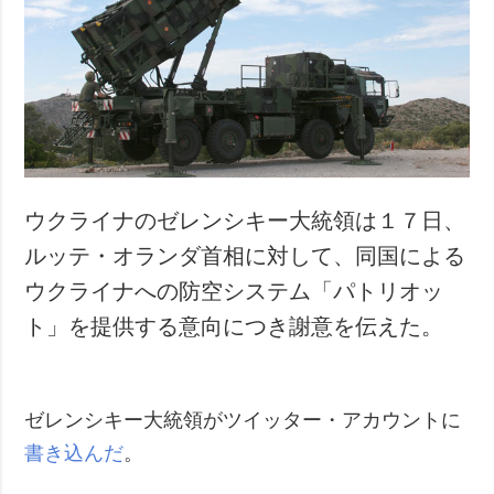
犯罪
事故・緊急事態
追加
サービス
特集
購読
インタビュー
フォトバンク
写真
ウクライナのゼレンシキー大統領は１７日、
動画
ルッテ・オランダ首相に対して、同国による
ウクライナへの防空システム「パトリオッ
ト」を提供する意向につき謝意を伝えた。
ゼレンシキー大統領がツイッター・アカウントに
書き込んだ
。