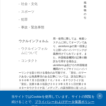
掲
社会・文化
載
物
スポーツ
の
引
犯罪
事故・緊急事態
用・使用に際しては、検索シ
ウクルインフォルム
ステムに対してオープンであ
り、ukrinform.jpの第一段落よ
ウクルインフォル
り上部へのハイパーリンクが
ムについて
義務付けてられています。ま
た、外国報道機関の記事の翻
コンタクト
訳を引用する場合は、
ukrinform.jp及びその外国報道
機関のウェブサイトにハイパ
ーリンクを貼り付ける場合のみ可能です。「宣伝」のマー
クあるいは免責事項のある記事については、該当記事は１
９９６年７月３日付第２７０／９６－ＢＰウクライナ法
「宣伝」法第９条３項及び２０２３年３月３１日付第２８
４９ー９ウクライナ法「メディア」の該当部分に従った上
で、合意／会計を根拠に掲載されています。
×
当サイトではCookieを使用しています。サイトの閲覧を
オンラインメディア主体 メディア識別番号：R40-01421.
続けることで、
プライバシーおよびデータ保護ポリシー