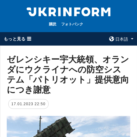
購読
フォトバンク
もっと見る ☰
日本語
×
ゼレンシキー宇大統領、オラン
ダにウクライナへの防空シス
全てのトピック
ウクルインフォ
ルム
テム「パトリオット」提供意向
戦争
ウクルインフォル
につき謝意
被占領地
ムについて
政治
コンタクト
17.01.2023 22:50
経済・復興
防衛
社会・文化
スポーツ