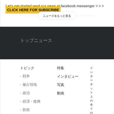
Let’s get started read our news at facebook messenger > > >
CLICK HERE FOR SUBSCRIBE
ニュースをもっと見る
トップニュース
トピック
特集
イ
ン
戦争
インタビュー
タ
ー
被占領地
写真
ネ
ッ
政治
ト
動画
上
の
経済・復興
全
て
防衛
の