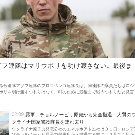
ゾフ連隊はマリウポリを明け渡さない。最後ま
命分遣隊アゾフ連隊のプロコペンコ連隊長は、同連隊の隊員たちはロシ
ポリを明け渡すつもりはなく、町のために最後まで戦うつもりだと発言
露軍、チョルノービリ原発から完全撤退 人質の
02:09
クライナ国家警護隊員を連れ去り
ウクライナ原子力発電公社のエネルホアトム社は３１日、ロシア
はチョルノービリ原子力発電所から撤退する際に、２月２４日か