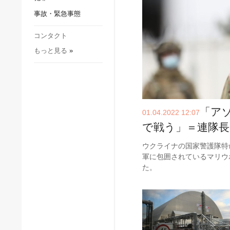
社会・文化
事故・緊急事態
スポーツ
犯罪
コンタクト
もっと見る
»
事故・緊急事態
「ア
01.04.2022 12:07
で戦う」＝連隊長
ウクライナの国家警護隊特
軍に包囲されているマリウ
た。