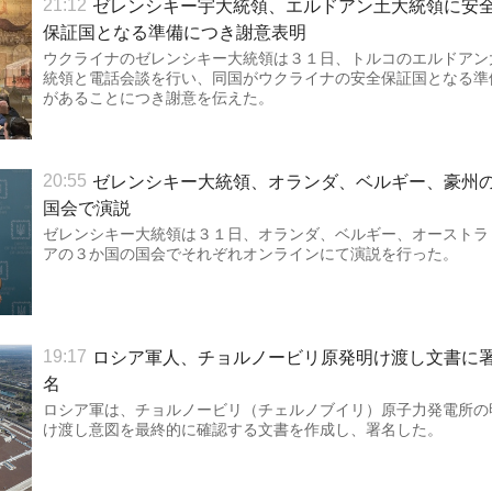
ゼレンシキー宇大統領、エルドアン土大統領に安
21:12
保証国となる準備につき謝意表明
ウクライナのゼレンシキー大統領は３１日、トルコのエルドアン
統領と電話会談を行い、同国がウクライナの安全保証国となる準
があることにつき謝意を伝えた。
ゼレンシキー大統領、オランダ、ベルギー、豪州
20:55
国会で演説
ゼレンシキー大統領は３１日、オランダ、ベルギー、オーストラ
アの３か国の国会でそれぞれオンラインにて演説を行った。
ロシア軍人、チョルノービリ原発明け渡し文書に
19:17
名
ロシア軍は、チョルノービリ（チェルノブイリ）原子力発電所の
け渡し意図を最終的に確認する文書を作成し、署名した。