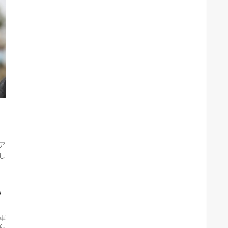
ア
し
ウ
軍
ら