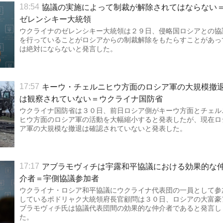
協議の実施によって制裁が解除されてはならない
18:54
ゼレンシキー大統領
ウクライナのゼレンシキー大統領は２９日、侵略国ロシアとの協
を行っていることがロシアからの制裁解除をもたらすことがあっ
は絶対にならないと発言した。
キーウ・チェルニヒウ方面のロシア軍の大規模撤
17:57
は観察されていない＝ウクライナ国防省
ウクライナ国防省は３０日、前日ロシア側がキーウ方面とチェル
ヒウ方面のロシア軍の活動を大幅縮小すると発表したが、現在ロ
ア軍の大規模な撤退は確認されていないと発表した。
アブラモヴィチは宇露和平協議における効果的な
17:17
介者＝宇側協議参加者
ウクライナ・ロシア和平協議にウクライナ代表団の一員として参
しているポドリャク大統領府長官顧問は３０日、ロシアの大富豪
ブラモヴィチ氏は協議代表団間の効果的な仲介者であると発言し
た。