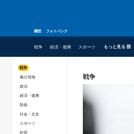
購読
フォトバンク
もっと見る ☰
戦争
経済・復興
スポーツ
戦争
戦争
被占領地
全てのトピック
政治
戦争
経済・復興
被占領地
防衛
政治
社会・文化
経済・復興
スポーツ
防衛
犯罪