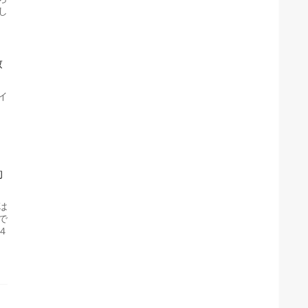
し
致
イ
約
は
で
４