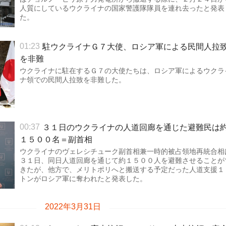
人質にしているウクライナの国家警護隊隊員を連れ去ったと発表
た。
駐ウクライナＧ７大使、ロシア軍による民間人拉
01:23
を非難
ウクライナに駐在するＧ７の大使たちは、ロシア軍によるウクラ
ナ領での民間人拉致を非難した。
３１日のウクライナの人道回廊を通じた避難民は
00:37
１５００名＝副首相
ウクライナのヴェレシチューク副首相兼一時的被占領地再統合相
３１日、同日人道回廊を通じて約１５００人を避難させることが
きたが、他方で、メリトポリへと搬送する予定だった人道支援１
トンがロシア軍に奪われたと発表した。
2022年3月31日