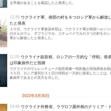
る準備があることを確認したと発表した。
ウクライナ軍、南部の村を８つロシア軍から解放
12:39
たと発表
３０日、ウクライナ軍参謀本部は、ウクライナ軍が南部ヘルソン
のオルロヴェ、ザフラジウカ、コチュベイウカの３つの村をロシ
軍から解放したと発表した。
ウクライナ副首相、ロシアの一方的な「停戦」発
11:00
は印象操作だと指摘
ウクライナのヴェレシチューク副首相兼一時的被占領地再統合相
３０日、ロシア連邦が３１日の停戦を一方的に発表したことは、
象操作であるとの見方を示した。
2022年3月30日
ウクライナ外務省、ラヴロフ露外相のクリミア・
23:48