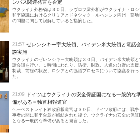
ンバス関連発言を否定
ウクライナ外務省は３０日、ラヴロフ露外相がウクライナ・ロシ
和平協議におけるクリミアとドネツィク・ルハンシク両州一部地
の問題に関して誤解していると指摘した。
ゼレンシキー宇大統領、バイデン米大統領と電話
21:57
談実施
ウクライナのゼレンシキー大統領は３０日、バイデン米大統領と
話会談を行い、１時間にわたり、防衛、財政、人道の分野の支援
制裁、前線の状況、ロシアとの協議プロセスについて協議を行っ
た。
ドイツはウクライナの安全保証国になる一般的な
21:09
備がある＝独首相報道官
ヘーベストレイト独政府報道官は３０日、ドイツ政府には、戦争
事者の間に和平合意が締結された後で、ウクライナの安全の保証
となる一般的な準備があると発言した。