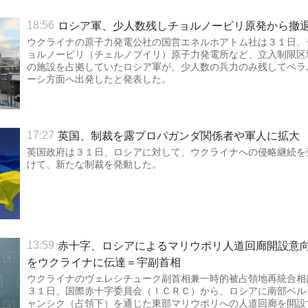
ロシア軍、少人数残しチョルノービリ原発から撤
18:56
ウクライナの原子力発電公社の国営エネルホアトム社は３１日、
ョルノービリ（チェルノブイリ）原子力発電所など、立入制限区
の施設を占拠していたロシア軍が、少人数の兵力のみ残してベラ
ーシ方面へ出発したと発表した。
英国、制裁を露プロパガンダ関係者や軍人に拡大
17:27
英国政府は３１日、ロシアに対して、ウクライナへの侵略継続を
けて、新たな制裁を発動した。
赤十字、ロシアによるマリウポリ人道回廊開設意
13:59
をウクライナに伝達＝宇副首相
ウクライナのヴェレシチューク副首相兼一時的被占領地再統合相
３１日、国際赤十字委員会（ＩＣＲＣ）から、ロシアに南部ベル
ャンシク（占領下）を通じた東部マリウポリへの人道回廊を開設