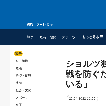
購読
フォトバンク
もっと見る ☰
戦争
経済・復興
スポーツ
戦争
ショルツ
被占領地
全てのトピック
政治
戦争
戦を防ぐ
経済・復興
被占領地
いる」
防衛
政治
社会・文化
経済・復興
スポーツ
22.04.2022 21:00
防衛
犯罪