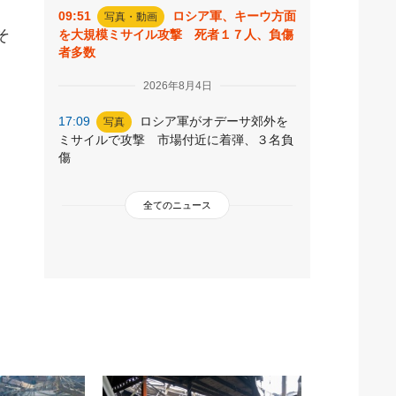
09:51
ロシア軍、キーウ方面
写真・動画
そ
を大規模ミサイル攻撃 死者１７人、負傷
者多数
2026年8月4日
17:09
ロシア軍がオデーサ郊外を
写真
ミサイルで攻撃 市場付近に着弾、３名負
傷
全てのニュース