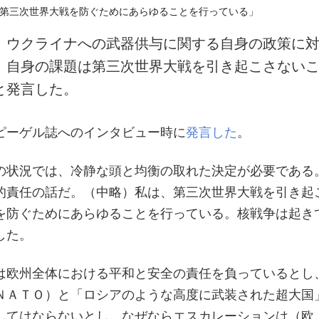
、ウクライナへの武器供与に関する自身の政策に
、自身の課題は第三次世界大戦を引き起こさない
と発言した。
ピーゲル誌へのインタビュー時に
発言した
。
の状況では、冷静な頭と均衡の取れた決定が必要である
的責任の話だ。（中略）私は、第三次世界大戦を引き起
を防ぐためにあらゆることを行っている。核戦争は起き
した。
は欧州全体における平和と安全の責任を負っているとし
ＮＡＴＯ）と「ロシアのような高度に武装された超大国
してはならないとし、なぜならエスカレーションは（欧