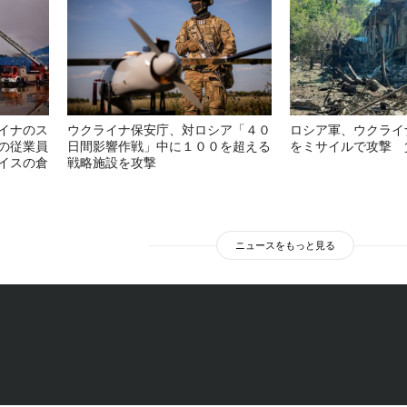
イナのス
ウクライナ保安庁、対ロシア「４０
ロシア軍、ウクライ
の従業員
日間影響作戦」中に１００を超える
をミサイルで攻撃 
イスの倉
戦略施設を攻撃
ニュースをもっと見る