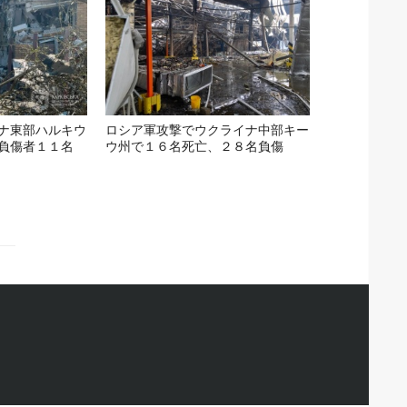
ナ東部ハルキウ
ロシア軍攻撃でウクライナ中部キー
負傷者１１名
ウ州で１６名死亡、２８名負傷