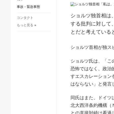
社会・文化
事故・緊急事態
スポーツ
ショルツ独首相は
犯罪
コンタクト
する批判に対して
もっと見る
»
事故・緊急事態
とだと考えている
ショルツ首相が独ス
ショルツ氏は、「こ
恐怖ではなく、政治
すエスカレーション
はならない」と発言
同氏はまた、ドイツ
北大西洋条約機構（
との直接対峙は看過