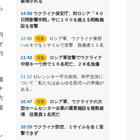
破壊される
ら
14:56
ウクライナ保安庁、対ロシア「４０
日間影響作戦」中に１００を超える戦略施
設を攻撃
与
12:48
ロシア軍、ウクライナ東部
写真
そ
ハルキウをミサイルで攻撃 負傷者１１名
与
11:42
ロシア軍攻撃でウクライナ
写真
中部キーウ州で１６名死亡、２８名負傷
11:12
ゼレンシキー宇大統領、和平交渉に
概
ついて「私たちはあらゆる形式への準備が
ナ
ある」
方
10:47
ロシア軍、ウクライナの大
写真
最
型ホームセンター企業の重要施設を複数破
壊 従業員１名死亡
10:25
ウクライナ防空、ミサイルを全く迎
し
撃できず