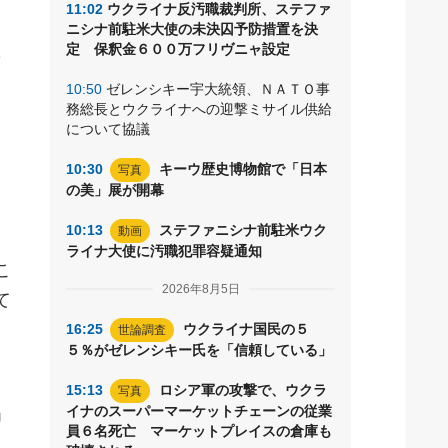
11:02
ウクライナ反汚職裁判所、ステファ
ニシナ前駐米大使の未決囚予防措置を決
定 保釈金６００万フリヴニャ設定
対
10:50
ゼレンシキー宇大統領、ＮＡＴＯ事
こ
務総長とウクライナへの迎撃ミサイル供給
について協議
10:30
キーウ歴史博物館で「日本
写真
の美」展が開幕
10:13
ステファニシナ前駐米ウク
動画
。
ライナ大使に汚職犯罪容疑通知
こ
2026年8月5日
て
16:25
ウクライナ国民の５
世論調査
５％がゼレンシキー氏を「信頼している」
、
15:13
ロシア軍の攻撃で、ウクラ
写真
イナのスーパーマーケットチェーンの従業
」
員６名死亡 マーケットプレイスの倉庫も