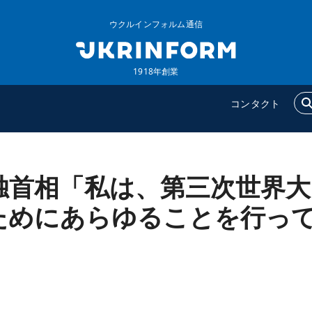
ウクルインフォルム通信
1918年創業
コンタクト
独首相「私は、第三次世界大
ウクルインフォルム
追加
ウクルインフォルムについ
特集
ためにあらゆることを行っ
て
インタビュー
コンタクト
写真
動画