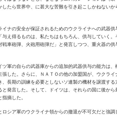
かしたら世界中、に甚大な苦難を引き起こしかねないか
ライナの安全が保証されるためのウクライナへの武器供
「与え得るものは、私たちはもちろん、供与していく。
対戦車砲弾、火砲用砲弾だ」と発言しつつ、重火器の供
。
イツ軍の自らの武器庫からの追加的武器供与の能力は、
主張した。さらに、ＮＡＴＯの他の加盟国が、ウクライ
き、長期の訓練を必要としないソ連製の機材を譲渡する
ると発言した。そして、ドイツは、それらの国に後から
と指摘した。
とロシア軍のウクライナ領からの撤退が不可欠だと強調