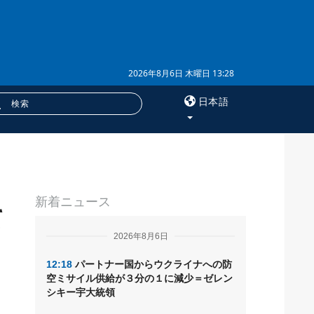
2026年8月6日 木曜日 13:28
日本語
×
サービス
新着ニュース
購読
て
フォトバンク
2026年8月6日
12:18
パートナー国からウクライナへの防
空ミサイル供給が３分の１に減少＝ゼレン
シキー宇大統領