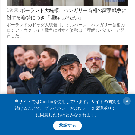
ポーランド大統領、ハンガリー首相の露宇戦争に
19:38
対する姿勢につき「理解しがたい」
ポーランドのドゥダ大統領は、オルバーン・ハンガリー首相の
ロシア・ウクライナ戦争に対する姿勢は「理解しがたい」と発
言した。
×
当サイトではCookieを使用しています。サイトの閲覧を
続けることで、
プライバシーおよびデータ保護ポリシー
に同意したものとみなされます。
承認する
ロシアとの次の協議はトルコにて２８〜３０日に
18:52