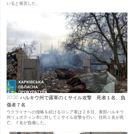
いると発言した。
ハルキウ州で露軍のミサイル攻撃 死者１名、負
20:30
傷者７名
ウクライナへの侵略を続けるロシア軍は２８日、東部ハルキウ
州リュボティン市に対してミサイル攻撃を行い、住民１名が死
亡、７名が負傷した。