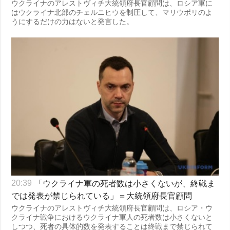
ウクライナのアレストヴィチ大統領府長官顧問は、ロシア軍に
はウクライナ北部のチェルニヒウを制圧して、マリウポリのよ
うにするだけの力はないと発言した。
「ウクライナ軍の死者数は小さくないが、終戦ま
20:39
では発表が禁じられている」＝大統領府長官顧問
ウクライナのアレストヴィチ大統領府長官顧問は、ロシア・ウ
クライナ戦争におけるウクライナ軍人の死者数は小さくないと
しつつ、死者の具体的数を発表することは終戦まで禁じられて