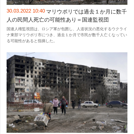
犯罪
30.03.2022 10:40
マリウポリでは過去１か月に数千
事故・緊急事態
人の民間人死亡の可能性あり＝国連監視団
国連人権監視団は、ロシア軍が包囲し、人道状況の悪化するウクライ
追加
サービス
ナ東部マリウポリ市につき、過去１か月で市民が数千人亡くなってい
特集
購読
る可能性があると指摘した。
インタビュー
フォトバンク
写真
動画