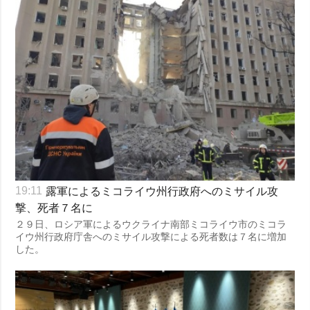
露軍によるミコライウ州行政府へのミサイル攻
19:11
撃、死者７名に
２９日、ロシア軍によるウクライナ南部ミコライウ市のミコラ
イウ州行政府庁舎へのミサイル攻撃による死者数は７名に増加
した。