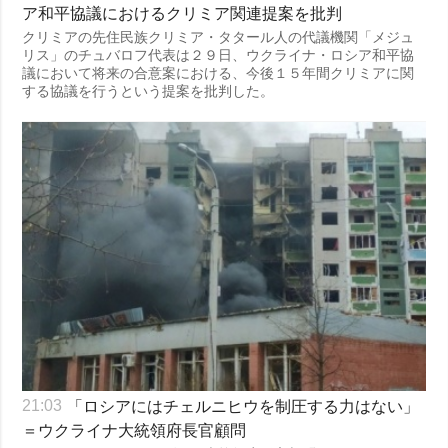
ア和平協議におけるクリミア関連提案を批判
クリミアの先住民族クリミア・タタール人の代議機関「メジュ
リス」のチュバロフ代表は２９日、ウクライナ・ロシア和平協
議において将来の合意案における、今後１５年間クリミアに関
する協議を行うという提案を批判した。
「ロシアにはチェルニヒウを制圧する力はない」
21:03
＝ウクライナ大統領府長官顧問