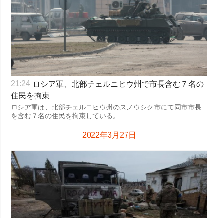
ロシア軍、北部チェルニヒウ州で市長含む７名の
21:24
住民を拘束
ロシア軍は、北部チェルニヒウ州のスノウシク市にて同市市長
を含む７名の住民を拘束している。
2022年3月27日