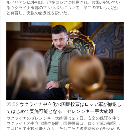
ルドリアン仏外相は、現在ロシアに包囲され、攻撃が続いてい
るウクライナ東部のマリウポリについて「第二のアレッポだ」
と発言し、支援の必要性を説いた。
ウクライナ中立化の国民投票はロシア軍が撤退し
09:05
てはじめて実施可能となる＝ゼレンシキー宇大統領
ウクライナのゼレンシキー大統領は２７日、安全の保証を伴う
ウクライナの中立化地位を問う国民投票は、ロシア軍が撤退し
てはじめて実現可能となり、そしてその後憲法改正が行われる