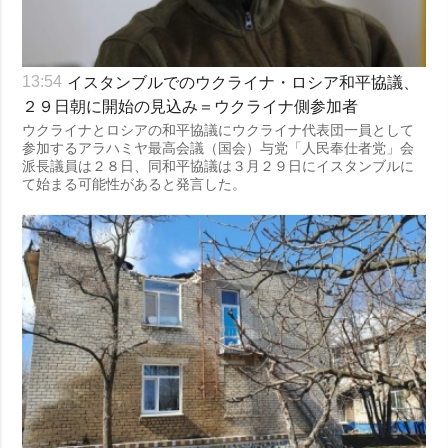
イスタンブルでのウクライナ・ロシア和平協議、
13:54
２９日朝に開始の見込み＝ウクライナ側参加者
ウクライナとロシアの和平協議にウクライナ代表団一員として
参加するアラハミヤ最高会議（国会）与党「人民奉仕者党」会
派長議員は２８日、同和平協議は３月２９日にイスタンブルに
て始まる可能性があると発言した。