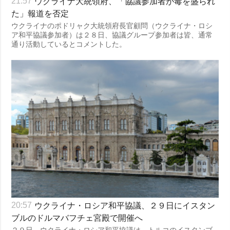
ウクライナ大統領府、「協議参加者が毒を盛られ
21:57
た」報道を否定
ウクライナのポドリャク大統領府長官顧問（ウクライナ・ロシ
ア和平協議参加者）は２８日、協議グループ参加者は皆、通常
通り活動しているとコメントした。
ウクライナ・ロシア和平協議、２９日にイスタン
20:57
ブルのドルマバフチェ宮殿で開催へ