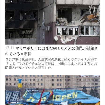
マリウポリ市にはまだ約１６万人の住民が封鎖さ
17:11
れている＝市長
ロシア軍に包囲され、人道状況の悪化が続くウクライナ東部マ
リウポリ市のボイチェンコ市長は、同市にはまだ約１６万人の
民間人が残っていると発言した。