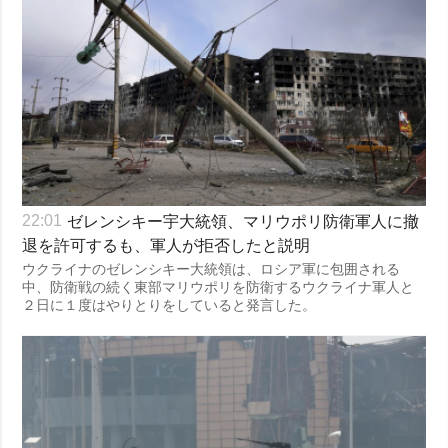
ゼレンシキー宇大統領、マリウポリ防衛軍人に撤
22:01
退を許可するも、軍人が拒否したと説明
ウクライナのゼレンシキー大統領は、ロシア軍に包囲される
中、防衛戦の続く東部マリウポリを防衛するウクライナ軍人と
２日に１度はやりとりをしていると発言した。