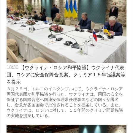
【ウクライナ・ロシア和平協議】ウクライナ代表
18:30
団、ロシアに安全保障合意案、クリミア１５年協議案等
を提示
３月２９日、トルコのイスタンブルにて、ウクライナ・ロシア
両国代表団が和平協議を行った。ウクライナは、同国の安全を
保証する国際合意へ国連安保理常任理事国などの国々が署名
し、合意が各国国会で批准されることを提案している。また、
ウクライナは、ロシアに対して、１５年間のクリミア問題協議
の実施を提案している。