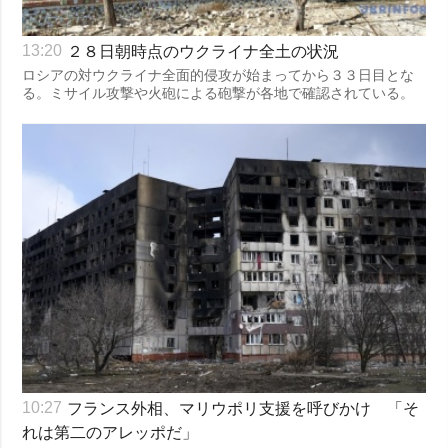
２８日朝時点のウクライナ全土の状況
13:20
ロシアの対ウクライナ全面的侵攻が始まってから３３日目とな
る。ミサイル攻撃や火砲による砲撃が各地で確認されている。
フランス外相、マリウポリ支援を呼びかけ 「そ
10:27
れは第二のアレッポだ」