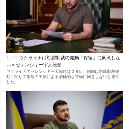
ウクライナは対露制裁の発動「保留」に同意しな
11:47
い＝ゼレンシキー宇大統領
ウクライナのゼレンシキー大統領は２８日、同国は対露制裁発
動に関して複数の主体による消極的な立場に同意しないと発言
した。