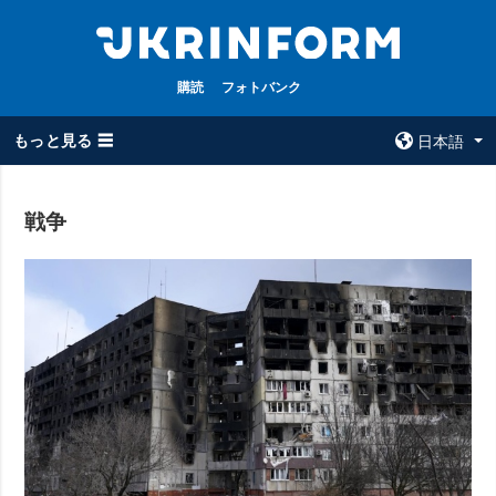
購読
フォトバンク
もっと見る ☰
日本語
×
戦争
全てのトピック
ウクルインフォ
ルム
戦争
ウクルインフォル
被占領地
ムについて
政治
コンタクト
経済・復興
防衛
社会・文化
スポーツ