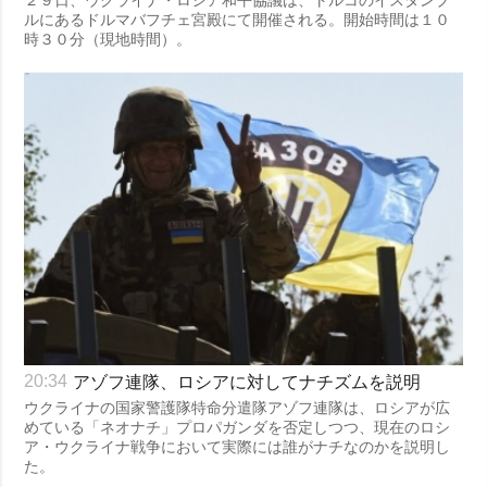
２９日、ウクライナ・ロシア和平協議は、トルコのイスタンブ
ルにあるドルマバフチェ宮殿にて開催される。開始時間は１０
時３０分（現地時間）。
アゾフ連隊、ロシアに対してナチズムを説明
20:34
ウクライナの国家警護隊特命分遣隊アゾフ連隊は、ロシアが広
めている「ネオナチ」プロパガンダを否定しつつ、現在のロシ
ア・ウクライナ戦争において実際には誰がナチなのかを説明し
た。