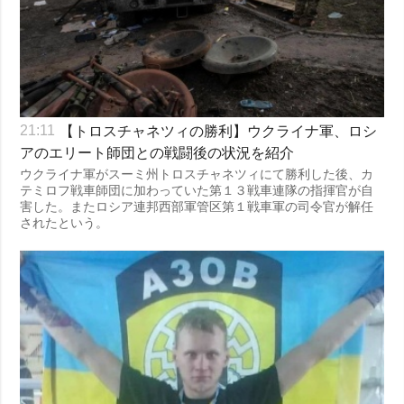
【トロスチャネツィの勝利】ウクライナ軍、ロシ
21:11
アのエリート師団との戦闘後の状況を紹介
ウクライナ軍がスーミ州トロスチャネツィにて勝利した後、カ
テミロフ戦車師団に加わっていた第１３戦車連隊の指揮官が自
害した。またロシア連邦西部軍管区第１戦車軍の司令官が解任
されたという。