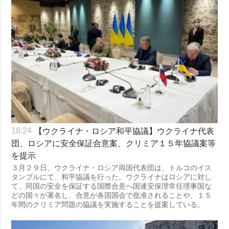
【ウクライナ・ロシア和平協議】ウクライナ代表
18:24
団、ロシアに安全保証合意案、クリミア１５年協議案等
を提示
３月２９日、ウクライナ・ロシア両国代表団は、トルコのイス
タンブルにて、和平協議を行った。ウクライナはロシアに対し
て、同国の安全を保証する国際合意へ国連安保理常任理事国な
どの国々が署名し、合意が各国国会で批准されることや、１５
年間のクリミア問題の協議を実施することを提案している。