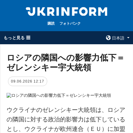
購読
フォトバンク
もっと見る ☰
日本語
×
ロシアの隣国への影響力低下＝
ゼレンシキー宇大統領
全てのトピック
ウクルインフォ
ルム
戦争
09.06.2026 12:17
ウクルインフォル
被占領地
ムについて
政治
コンタクト
経済・復興
ウクライナのゼレンシキー大統領は、ロシア
防衛
の隣国に対する政治的影響力は低下している
社会・文化
とし、ウクライナが欧州連合（ＥＵ）に加盟
スポーツ