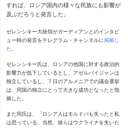
すれば、ロシア国内の様々な民族にも影響が
犯罪
及ぶだろうと発言した。
事故・緊急事態
追加
サービス
ゼレンシキー大統領がガーディアンとのインタビ
特集
購読
ュー時の発言をテレグラム・チャンネルに
掲載し
インタビュー
フォトバンク
た
。
写真
ゼレンシキー氏は、ロシアの他国に対する政治的
動画
影響力が低下しているとし、アゼルバイジャンは
独立しているし、７日のアルメニアでの議会選挙
は、同国の独立にとって大きな成功となったと指
摘した。
また同氏は、「ロシア人はモルドバも失ったと私
は思っている。当然、彼らはウクライナを失いた