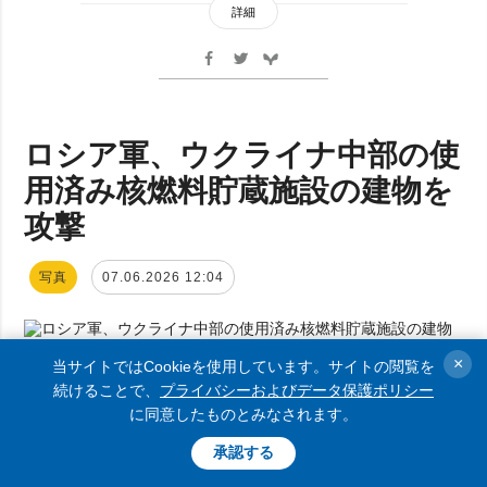
詳細
ロシア軍、ウクライナ中部の使
用済み核燃料貯蔵施設の建物を
攻撃
写真
07.06.2026 12:04
×
当サイトではCookieを使用しています。サイトの閲覧を
続けることで、
プライバシーおよびデータ保護ポリシー
７日未明、ウクライナを侵略するロシア軍の
に同意したものとみなされます。
無人航空機が使用済み核燃料集中貯蔵施設の
承認する
敷地内にあるコンテナ受け入れ用の建物に着