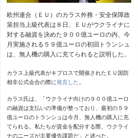
欧州連合（ＥＵ）のカラス外務・安全保障政
策担当上級代表は８日、ＥＵがウクライナに
対する融資を決めた９００億ユーロの内、今
月実施される５９億ユーロの初回トランシュ
は、無人機の購入に充てられると説明した。
カラス上級代表がキプロスで開催されたＥＵ国防
相非公式会合の際に
発言した
。
カラス氏は、「ウクライナ向けの９００億ユーロ
の融資は支払いの準備が整っており、最初の５９
億ユーロのトランシュは今月、無人機の購入に充
てられる。私たちが資金を配分する際、ウクライ
ナのニーズが主要優先課題だ」と述べた。