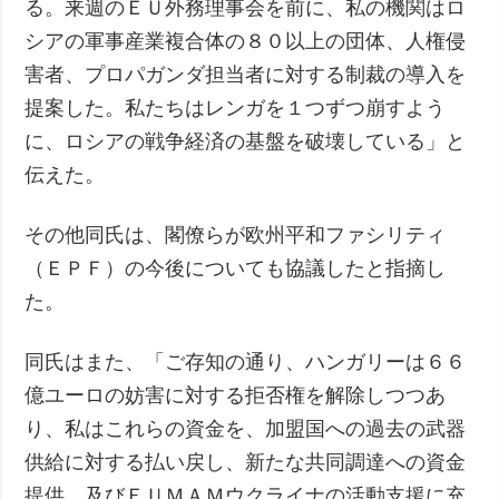
る。来週のＥＵ外務理事会を前に、私の機関はロ
シアの軍事産業複合体の８０以上の団体、人権侵
害者、プロパガンダ担当者に対する制裁の導入を
提案した。私たちはレンガを１つずつ崩すよう
に、ロシアの戦争経済の基盤を破壊している」と
伝えた。
その他同氏は、閣僚らが欧州平和ファシリティ
（ＥＰＦ）の今後についても協議したと指摘し
た。
同氏はまた、「ご存知の通り、ハンガリーは６６
億ユーロの妨害に対する拒否権を解除しつつあ
り、私はこれらの資金を、加盟国への過去の武器
供給に対する払い戻し、新たな共同調達への資金
提供、及びＥＵＭＡＭウクライナの活動支援に充