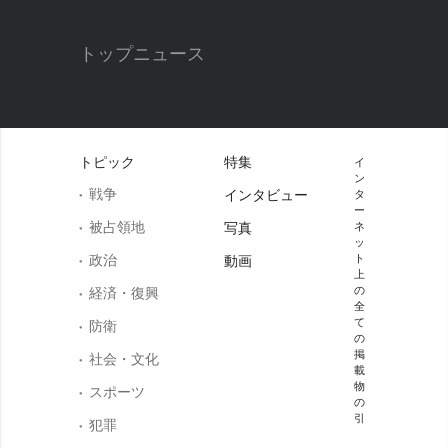
トップニュース
トピック
特集
イ
ン
戦争
インタビュー
タ
ー
被占領地
写真
ネ
ッ
政治
ト
動画
上
の
経済・復興
全
て
防衛
の
掲
社会・文化
載
物
スポーツ
の
引
犯罪