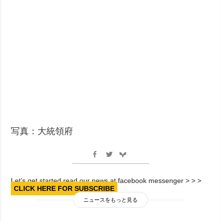
写真：大統領府
Let’s get started read our news at facebook messenger > > >
CLICK HERE FOR SUBSCRIBE
ニュースをもっと見る