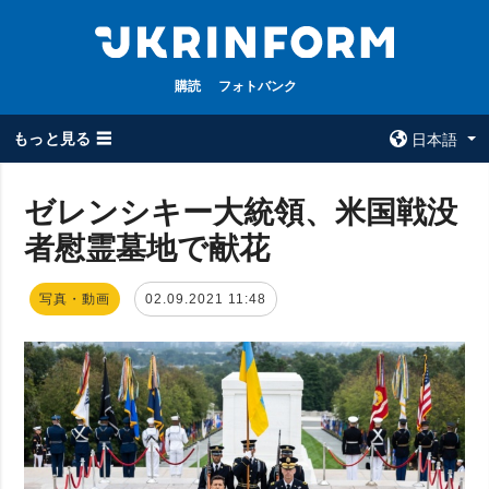
購読
フォトバンク
もっと見る ☰
日本語
×
ゼレンシキー大統領、米国戦没
者慰霊墓地で献花
全てのトピック
ウクルインフォ
ルム
戦争
写真・動画
02.09.2021 11:48
ウクルインフォル
被占領地
ムについて
政治
コンタクト
経済・復興
防衛
社会・文化
スポーツ