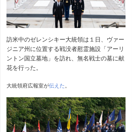
犯罪
事故・緊急事態
追加
サービス
特集
購読
訪米中のゼレンシキー大統領は１日、ヴァー
インタビュー
フォトバンク
ジニア州に位置する戦没者慰霊施設「アーリ
写真
ントン国立墓地」を訪れ、無名戦士の墓に献
動画
花を行った。
大統領府広報室が
伝えた
。