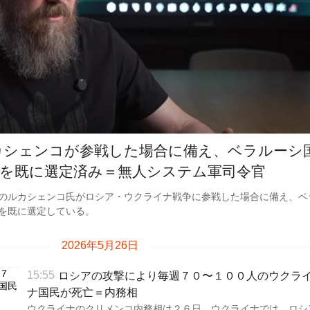
カシェンコが参戦した場合に備え、ベラルーシ
を既に選定済み＝無人システム軍司令官
のルカシェンコ氏がロシア・ウクライナ戦争に参戦した場合に備え、ベ
を既に選定している。
2026年5月26日
ロシアの攻撃により毎週７０〜１００人のウクラ
15:55
ナ国民が死亡＝内務相
ウクライナのクリメンコ内務相は２６日、ウクライナでは、ロシ