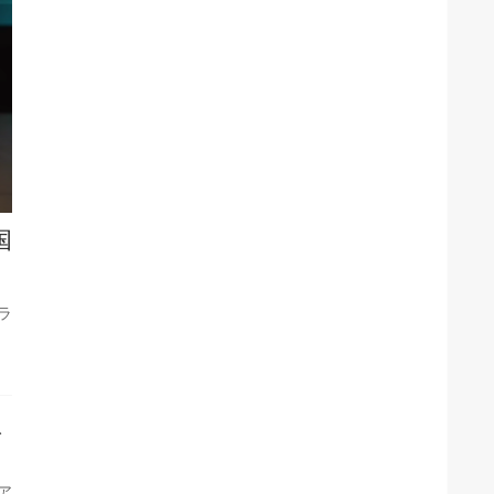
国
ラ
イ
ア