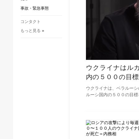
社会・文化
事故・緊急事態
スポーツ
犯罪
コンタクト
もっと見る
»
事故・緊急事態
ウクライナはル
内の５００の目標
ウクライナは、ベラルーシ
ルーシ国内の５００の目標