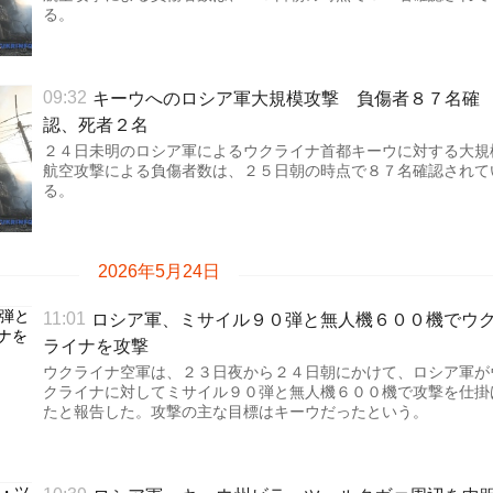
る。
キーウへのロシア軍大規模攻撃 負傷者８７名確
09:32
認、死者２名
２４日未明のロシア軍によるウクライナ首都キーウに対する大規
航空攻撃による負傷者数は、２５日朝の時点で８７名確認されて
る。
2026年5月24日
ロシア軍、ミサイル９０弾と無人機６００機でウ
11:01
ライナを攻撃
ウクライナ空軍は、２３日夜から２４日朝にかけて、ロシア軍が
クライナに対してミサイル９０弾と無人機６００機で攻撃を仕掛
たと報告した。攻撃の主な目標はキーウだったという。