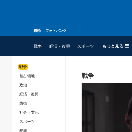
購読
フォトバンク
もっと見る ☰
戦争
経済・復興
スポーツ
戦争
戦争
被占領地
全てのトピック
政治
戦争
経済・復興
被占領地
防衛
政治
社会・文化
経済・復興
スポーツ
防衛
犯罪