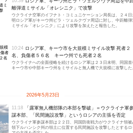
ロシア軍、キーウ州ビラ・ツェルクヴァ周辺を中
10:39
離弾道ミサイル「オレシニク」で攻撃
ウクライナ空軍のイフナト・コミュニケーション局長は、２４日
明ロシア軍がキーウ州ビラ・ツェルクヴァ周辺に対し、中距離弾
ミサイル「オレシニク」により攻撃を加えたと報告した。
ロシア軍、キーウ市を大規模ミサイル攻撃 死者２
10:24
名、負傷者５６名 キーウ州でも死者２名
ウクライナへの全面侵略を続けるロシア軍は２３日未明、同国首
キーウ市や中部キーウ州をミサイルと無人機で大規模に攻撃した
2026年5月23日
「露軍無人機部隊の本部を撃破」＝ウクライナ軍
11:18
謀本部、「民間施設攻撃」というロシアの主張を否定
ウクライナ軍参謀本部は２２日、同国防衛戦力がウクライナ領被
領下ルハンシク州の領土に位置する民間施設を攻撃したとするロ
アの主張を否定した。