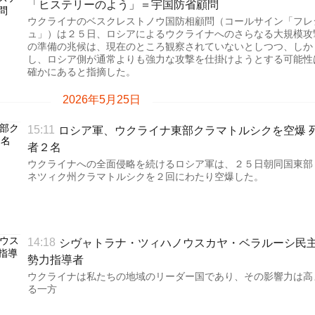
「ヒステリーのよう」＝宇国防省顧問
ウクライナのベスクレストノウ国防相顧問（コールサイン「フレ
ュ」）は２５日、ロシアによるウクライナへのさらなる大規模攻
の準備の兆候は、現在のところ観察されていないとしつつ、しか
し、ロシア側が通常よりも強力な攻撃を仕掛けようとする可能性
確かにあると指摘した。
2026年5月25日
ロシア軍、ウクライナ東部クラマトルシクを空爆 
15:11
者２名
ウクライナへの全面侵略を続けるロシア軍は、２５日朝同国東部
ネツィク州クラマトルシクを２回にわたり空爆した。
シヴャトラナ・ツィハノウスカヤ・ベラルーシ民
14:18
勢力指導者
ウクライナは私たちの地域のリーダー国であり、その影響力は高
る一方