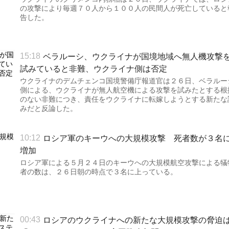
の攻撃により毎週７０人から１００人の民間人が死亡していると
告した。
ベラルーシ、ウクライナが国境地域へ無人機攻撃
15:18
試みていると非難、ウクライナ側は否定
ウクライナのデムチェンコ国境警備庁報道官は２６日、ベラルー
側による、ウクライナが無人航空機による攻撃を試みたとする根
のない非難につき、責任をウクライナに転嫁しようとする新たな
みだと反論した。
ロシア軍のキーウへの大規模攻撃 死者数が３名
10:12
増加
ロシア軍による５月２４日のキーウへの大規模航空攻撃による犠
者の数は、２６日朝の時点で３名に上っている。
ロシアのウクライナへの新たな大規模攻撃の脅迫
00:43