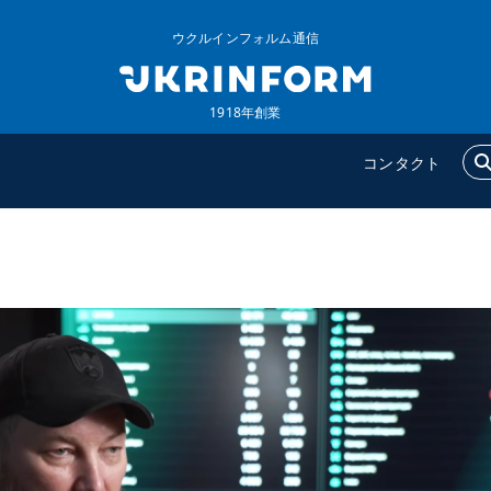
ウクルインフォルム通信
1918年創業
コンタクト
ウクルインフォルム
追加
ウクルインフォルムについ
特集
て
インタビュー
コンタクト
写真
動画