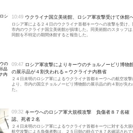
ウクライナ国立美術館、ロシア軍攻撃受けて休館
10:49
ロシア軍による２４日のウクライナ首都キーウへの攻撃を受け、
市内のウクライナ国立美術館が損壊した。同美術館のスタッフは
同館を不特定の期間休館すると報告した。
ロシア軍攻撃によりキーウのチョルノービリ博物
09:47
の展示品が４割失われる＝ウクライナ内務省
２４日未明のロシア軍によるウクライナ首都キーウへの航空攻撃
より、市内の国立チョルノービリ博物館の展示品の約４割が失わ
た。
キーウへのロシア軍大規模攻撃 負傷者８７名確
09:32
認、死者２名
２４日未明のロシア軍によるウクライナ首都キーウに対する大規
航空攻撃による負傷者数は、２５日朝の時点で８７名確認されて