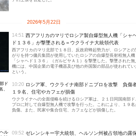
2026年5月22日
西アフリカのマリでロシア製自爆型無人機「シャ
14:51
ド１３６」が撃墜される＝ウクライナ大統領代表
西アフリカのマリ北部で１８日、反政府蜂起勢力が、ロシアとの
がりを持つ傭兵集団が使用していたロシアの自爆型長射程無人機
「シャヘド１３６」（ガルピヤＡ１）を撃墜した。撃墜された無
機には、中国企業の電子機器及び他の外国製の部品が使われてい
という。
ロシア軍、ウクライナ南部ドニプロを攻撃 負傷
10:20
１９名、住宅やカフェが損傷
ウクライナへの全面侵略を続けるロシア軍は、２１日同国南部ド
プロに対して自爆型無人機で攻撃を行った。これにより、１９名
負傷。また、民家や集合住宅、カフェなどが損傷した。
ゼレンシキー宇大統領、ヘルソン州被占領地の露
09:52