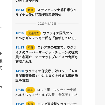
の美」展が開幕
10:13
ステファニシナ前駐米ウク
動画
ライナ大使に汚職犯罪容疑通知
2026年8月5日
ン
16:25
ウクライナ国民の５
世論調査
５％がゼレンシキー氏を「信頼している」
15:13
ロシア軍の攻撃で、ウクラ
写真
イナのスーパーマーケットチェーンの従業
正
員６名死亡 マーケットプレイスの倉庫も
確
破壊される
て
14:56
ウクライナ保安庁、対ロシア「４０
日間影響作戦」中に１００を超える戦略施
設を攻撃
ウ
12:48
ロシア軍、ウクライナ東部
写真
ハルキウをミサイルで攻撃 負傷者１１名
11:42
ロシア軍攻撃でウクライナ
写真