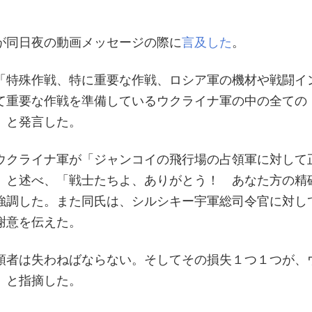
が同日夜の動画メッセージの際に
言及した
。
「特殊作戦、特に重要な作戦、ロシア軍の機材や戦闘イ
て重要な作戦を準備しているウクライナ軍の中の全ての
」と発言した。
ウクライナ軍が「ジャンコイの飛行場の占領軍に対して
」と述べ、「戦士たちよ、ありがとう！ あなた方の精
強調した。また同氏は、シルシキー宇軍総司令官に対し
謝意を伝えた。
領者は失わねばならない。そしてその損失１つ１つが、
」と指摘した。