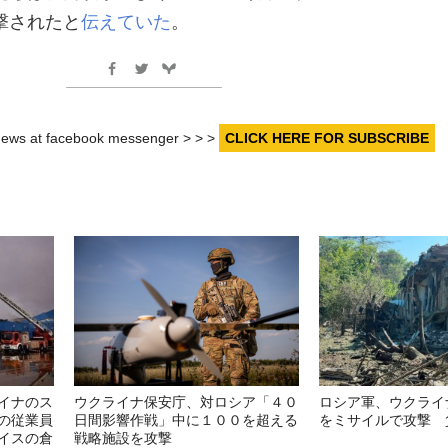
撃されたと
伝えていた
。
r news at facebook messenger > > >
CLICK HERE FOR SUBSCRIBE
イナのス
ウクライナ保安庁、対ロシア「４０
ロシア軍、ウクライ
の従業員
日間影響作戦」中に１００を超える
をミサイルで攻撃 
イスの倉
戦略施設を攻撃