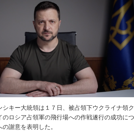
ンシキー大統領は１７日、被占領下ウクライナ領
イのロシア占領軍の飛行場への作戦遂行の成功に
への謝意を表明した。