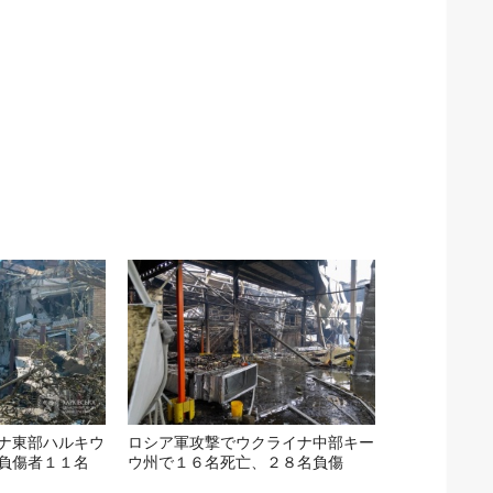
ナ東部ハルキウ
ロシア軍攻撃でウクライナ中部キー
負傷者１１名
ウ州で１６名死亡、２８名負傷