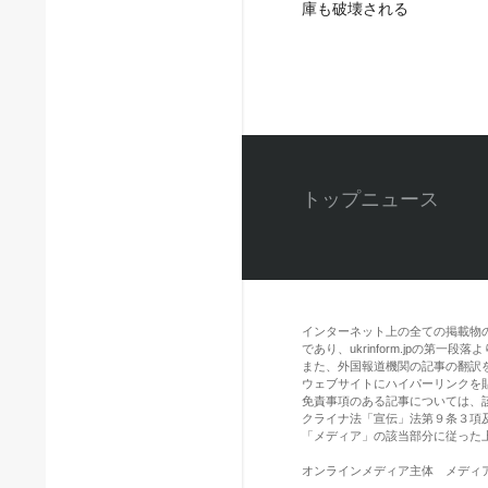
庫も破壊される
トップニュース
インターネット上の全ての掲載物
であり、ukrinform.jpの第
また、外国報道機関の記事の翻訳を引用
ウェブサイトにハイパーリンクを
免責事項のある記事については、
クライナ法「宣伝」法第９条３項
「メディア」の該当部分に従った
オンラインメディア主体 メディア識別