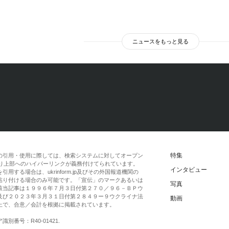
ニュースをもっと見る
特集
の引用・使用に際しては、検索システムに対してオープン
一段落より上部へのハイパーリンクが義務付けてられています。
インタビュー
する場合は、ukrinform.jp及びその外国報道機関の
貼り付ける場合のみ可能です。「宣伝」のマークあるいは
写真
該当記事は１９９６年７月３日付第２７０／９６－ＢＰウ
及び２０２３年３月３１日付第２８４９ー９ウクライナ法
動画
上で、合意／会計を根拠に掲載されています。
番号：R40-01421.