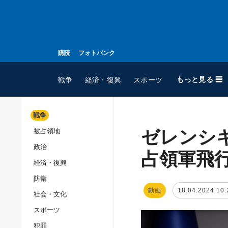
購読
フォトバンク
もっと見る ☰
戦争
経済・復興
スポーツ
戦争
ゼレンシ
被占領地
全てのトピック
政治
戦争
占領軍飛
経済・復興
被占領地
防衛
政治
動画
18.04.2024 10:
社会・文化
経済・復興
スポーツ
防衛
犯罪