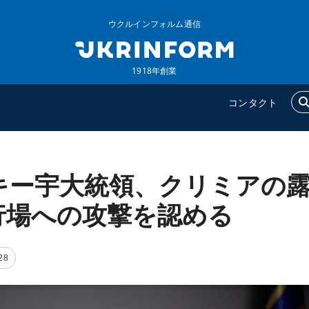
ウクルインフォルム通信
1918年創業
コンタクト
キー宇大統領、クリミアの
ウクルインフォルム
追加
ウクルインフォルムについ
特集
行場への攻撃を認める
て
インタビュー
コンタクト
写真
28
動画