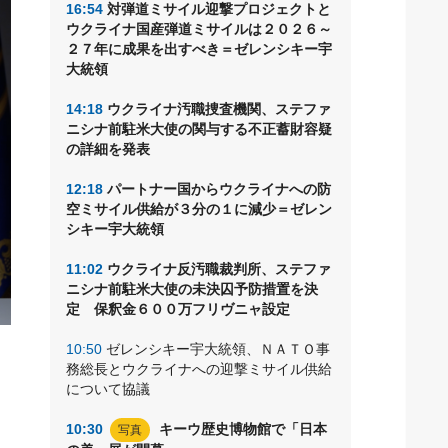
16:54
対弾道ミサイル迎撃プロジェクトと
ウクライナ国産弾道ミサイルは２０２６～
２７年に成果を出すべき＝ゼレンシキー宇
大統領
14:18
ウクライナ汚職捜査機関、ステファ
ニシナ前駐米大使の関与する不正蓄財容疑
の詳細を発表
12:18
パートナー国からウクライナへの防
空ミサイル供給が３分の１に減少＝ゼレン
シキー宇大統領
11:02
ウクライナ反汚職裁判所、ステファ
ニシナ前駐米大使の未決囚予防措置を決
定 保釈金６００万フリヴニャ設定
10:50
ゼレンシキー宇大統領、ＮＡＴＯ事
ク
務総長とウクライナへの迎撃ミサイル供給
つ
について協議
10:30
キーウ歴史博物館で「日本
写真