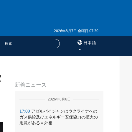
2026年8月7日 金曜日 07:30
日本語
×
露
サービス
新着ニュース
購読
フォトバンク
2026年8月6日
17:09
アゼルバイジャンはウクライナへの
ガス供給及びエネルギー安保協力の拡大の
用意がある＝外相