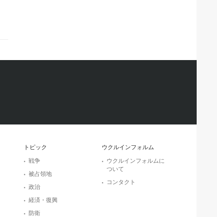
トピック
ウクルインフォルム
戦争
ウクルインフォルムに
ついて
被占領地
コンタクト
政治
経済・復興
防衛