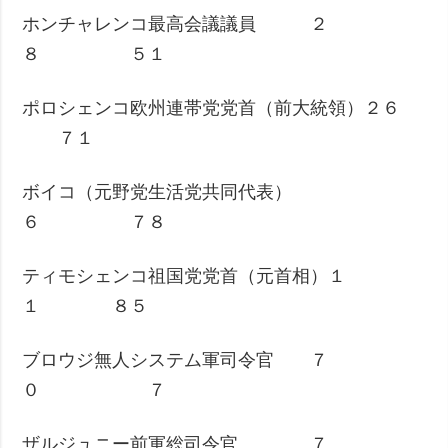
ホンチャレンコ最高会議議員 ２
８ ５１
ポロシェンコ欧州連帯党党首（前大統領）２６
７１
ボイコ（元野党生活党共同代表）
６ ７８
ティモシェンコ祖国党党首（元首相）１
１ ８５
ブロウジ無人システム軍司令官 ７
０ ７
ザルジュニー前軍総司令官 ７