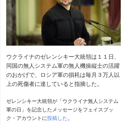
犯罪
事故・緊急事態
追加
サービス
特集
購読
インタビュー
フォトバンク
写真
ウクライナのゼレンシキー大統領は１１日、
動画
同国の無人システム軍の無人機操縦士の活躍
のおかげで、ロシア軍の損耗は毎月３万人以
上の死傷者に達していると指摘した。
ゼレンシキー大統領が「ウクライナ無人システム
軍の日」を記念したメッセージをフェイスブッ
ク・アカウントに
投稿した
。