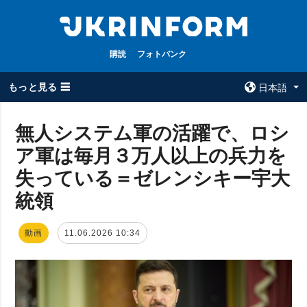
購読
フォトバンク
もっと見る ☰
日本語
×
無人システム軍の活躍で、ロシ
ア軍は毎月３万人以上の兵力を
全てのトピック
ウクルインフォ
ルム
失っている＝ゼレンシキー宇大
戦争
ウクルインフォル
統領
被占領地
ムについて
政治
コンタクト
動画
11.06.2026 10:34
経済・復興
防衛
社会・文化
スポーツ