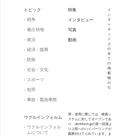
トピック
特集
イ
ン
戦争
インタビュー
タ
ー
被占領地
写真
ネ
ッ
政治
ト
動画
上
の
経済・復興
全
て
防衛
の
掲
社会・文化
載
物
スポーツ
の
引
犯罪
事故・緊急事態
用・使用に際しては、検索シ
ウクルインフォルム
ステムに対してオープンであ
り、ukrinform.jpの第一段落よ
ウクルインフォル
り上部へのハイパーリンクが
ムについて
義務付けてられています。ま