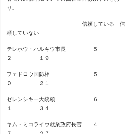
り。
信頼している 信
頼していない
テレホウ・ハルキウ市長 ５
２ １９
フェドロウ国防相 ５
０ ２１
ゼレンシキー大統領 ６
１ ３４
キム・ミコライウ就業政府長官 ４
７ ２７