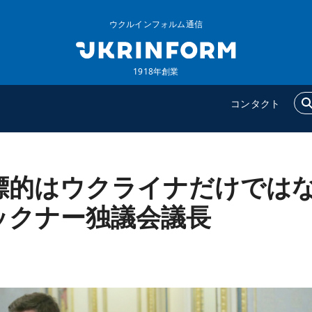
ウクルインフォルム通信
1918年創業
コンタクト
標的はウクライナだけでは
ウクルインフォルム
追加
ウクルインフォルムについ
特集
ックナー独議会議長
て
インタビュー
コンタクト
写真
動画