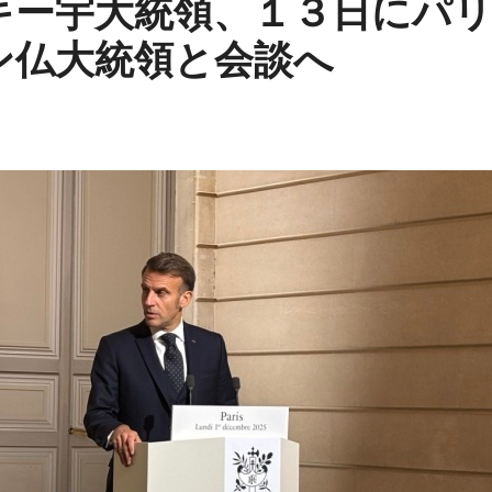
キー宇大統領、１３日にパ
ン仏大統領と会談へ