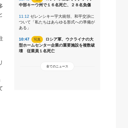
中部キーウ州で１６名死亡、２８名負傷
多
と
11:12
ゼレンシキー宇大統領、和平交渉に
ついて「私たちはあらゆる形式への準備が
ある」
注
10:47
ロシア軍、ウクライナの大
写真
型ホームセンター企業の重要施設を複数破
。
壊 従業員１名死亡
リ
全てのニュース
、
」
て