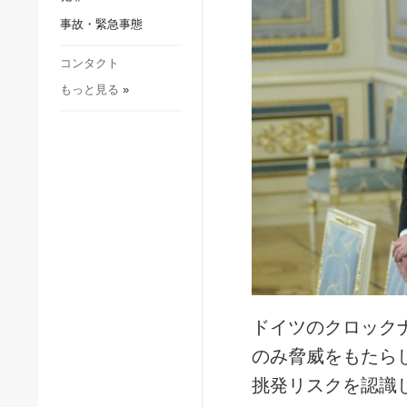
社会・文化
事故・緊急事態
スポーツ
犯罪
コンタクト
もっと見る
»
事故・緊急事態
ドイツのクロック
のみ脅威をもたら
挑発リスクを認識