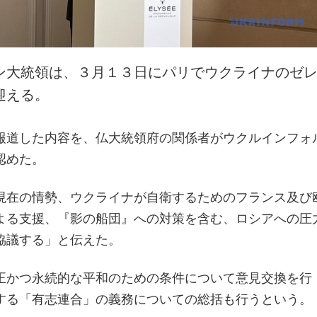
ン大統領は、３月１３日にパリでウクライナのゼ
迎える。
報道した内容を、仏大統領府の関係者がウクルインフォ
認めた。
現在の情勢、ウクライナが自衛するためのフランス及び
よる支援、『影の船団』への対策を含む、ロシアへの圧
協議する」と伝えた。
正かつ永続的な平和のための条件について意見交換を行
する「有志連合」の義務についての総括も行うという。