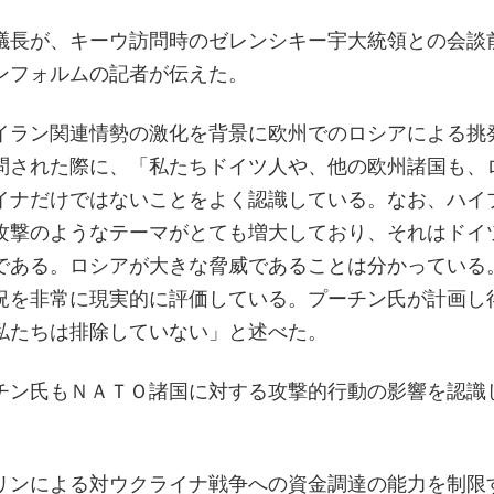
議長が、キーウ訪問時のゼレンシキー宇大統領との会談
ンフォルムの記者が伝えた。
イラン関連情勢の激化を背景に欧州でのロシアによる挑
問された際に、「私たちドイツ人や、他の欧州諸国も、
イナだけではないことをよく認識している。なお、ハイ
攻撃のようなテーマがとても増大しており、それはドイ
である。ロシアが大きな脅威であることは分かっている
況を非常に現実的に評価している。プーチン氏が計画し
私たちは排除していない」と述べた。
チン氏もＮＡＴＯ諸国に対する攻撃的行動の影響を認識
リンによる対ウクライナ戦争への資金調達の能力を制限