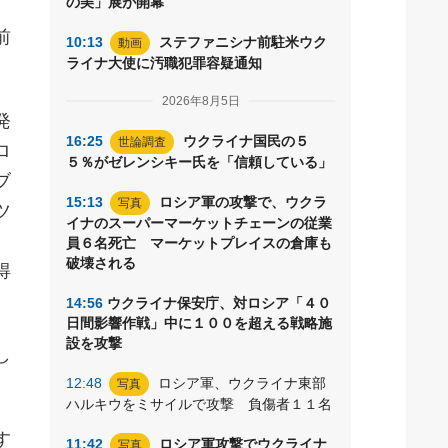
の美」展が開幕
前
10:13
ステファニシナ前駐米ウク
動画
ライナ大使に汚職犯罪容疑通知
2026年8月5日
発
16:25
ウクライナ国民の５
世論調査
ロ
５％がゼレンシキー氏を「信頼している」
ブ
15:13
ロシア軍の攻撃で、ウクラ
写真
ツ
イナのスーパーマーケットチェーンの従業
。
員６名死亡 マーケットプレイスの倉庫も
破壊される
得
14:56
ウクライナ保安庁、対ロシア「４０
日間影響作戦」中に１００を超える戦略施
設を攻撃
し
12:48
ロシア軍、ウクライナ東部
写真
ハルキウをミサイルで攻撃 負傷者１１名
す
11:42
ロシア軍攻撃でウクライナ
写真