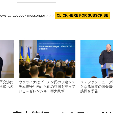
r news at facebook messenger > > >
CLICK HERE FOR SUBSCRIBE
平交渉に
ウクライナはプーチン氏のソ連シス
ステファンチューク
形式への
テム復帰計画から他の諸国を守って
となる日本の国会議
いる＝ゼレンシキー宇大統領
訪問を予告