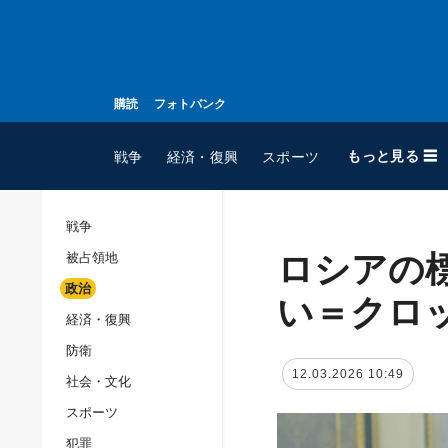
購読
フォトバンク
もっと見る ☰
戦争
経済・復興
スポーツ
戦争
ロシアの
被占領地
全てのトピック
政治
戦争
い＝クロ
経済・復興
被占領地
防衛
政治
12.03.2026 10:49
社会・文化
経済・復興
スポーツ
防衛
犯罪