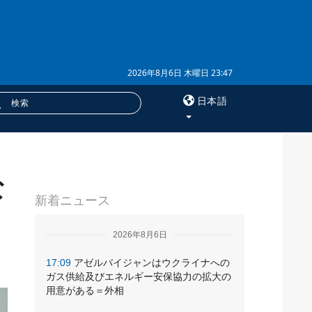
2026年8月6日 木曜日 23:47
日本語
×
な
サービス
新着ニュース
購読
フォトバンク
2026年8月6日
17:09
アゼルバイジャンはウクライナへの
ガス供給及びエネルギー安保協力の拡大の
用意がある＝外相