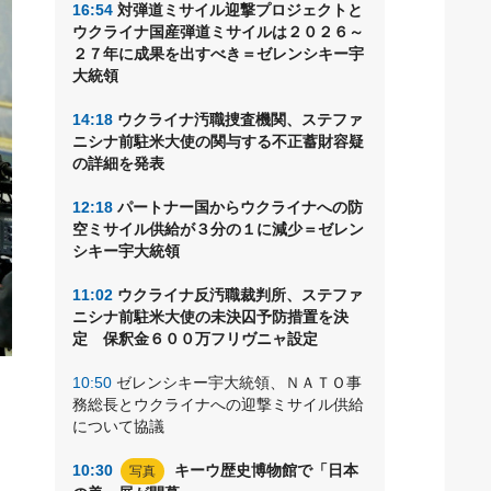
16:54
対弾道ミサイル迎撃プロジェクトと
ウクライナ国産弾道ミサイルは２０２６～
２７年に成果を出すべき＝ゼレンシキー宇
大統領
14:18
ウクライナ汚職捜査機関、ステファ
ニシナ前駐米大使の関与する不正蓄財容疑
の詳細を発表
12:18
パートナー国からウクライナへの防
空ミサイル供給が３分の１に減少＝ゼレン
シキー宇大統領
11:02
ウクライナ反汚職裁判所、ステファ
ニシナ前駐米大使の未決囚予防措置を決
定 保釈金６００万フリヴニャ設定
10:50
ゼレンシキー宇大統領、ＮＡＴＯ事
に
務総長とウクライナへの迎撃ミサイル供給
る
について協議
10:30
キーウ歴史博物館で「日本
写真