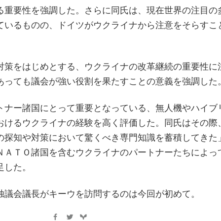
る重要性を強調した。さらに同氏は、現在世界の注目の
ているものの、ドイツがウクライナから注意をそらすこ
対策をはじめとする、ウクライナの改革継続の重要性に
あっても議会が強い役割を果たすことの意義を強調した
トナー諸国にとって重要となっている、無人機やハイブ
おけるウクライナの経験を高く評価した。同氏はその際
の探知や対策において驚くべき専門知識を蓄積してきた
ＮＡＴＯ諸国を含むウクライナのパートナーたちによっ
足した。
独議会議長がキーウを訪問するのは今回が初めて。