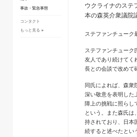
社会・文化
ウクライナのステ
事故・緊急事態
スポーツ
本の森英介衆議院
犯罪
コンタクト
もっと見る
»
事故・緊急事態
ステファンチューク
ステファンチューク
友人であり続けてく
長との会談で改めて
同氏によれば、森衆
深い敬意を表明した
障上の挑戦に照らし
という。また森氏は
持されており、日本
続すると述べたとい