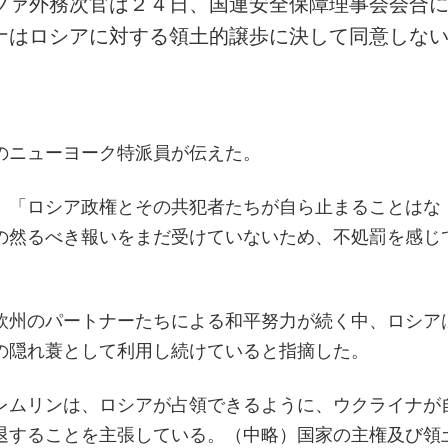
ツァ外務次官は２４日、国連安全保障理事会会合
ナはロシアに対する領土的譲歩に決して同意しな
のニューヨーク特派員が伝えた。
、「ロシア政権とその共犯者たちが自ら止まることはな
の然るべき報いをまだ受けていないため、不処罰を感じ
欧州のパートナーたちによる和平努力が続く中、ロシア
の隠れ蓑として利用し続けていると指摘した。
レムリンは、ロシアが占領できるように、ウクライナが
退することを主張している。（中略）国家の主権及び領