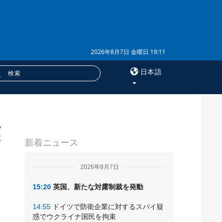
2026年8月7日 金曜日 19:11
日本語
×
英
サービス
新着ニュース
購読
フォトバンク
2026年8月7日
15:20
英国、新たな対露制裁を発動
14:55
ドイツで防衛企業に対するスパイ疑
惑でウクライナ国民を拘束