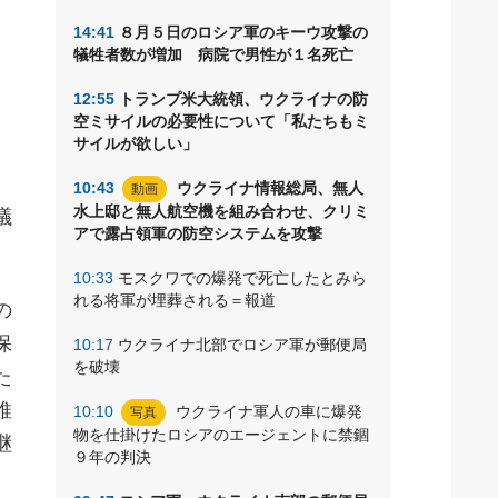
日
14:41
８月５日のロシア軍のキーウ攻撃の
犠牲者数が増加 病院で男性が１名死亡
12:55
トランプ米大統領、ウクライナの防
空ミサイルの必要性について「私たちもミ
サイルが欲しい」
、
10:43
ウクライナ情報総局、無人
動画
水上邸と無人航空機を組み合わせ、クリミ
議
アで露占領軍の防空システムを攻撃
10:33
モスクワでの爆発で死亡したとみら
れる将軍が埋葬される＝報道
の
保
10:17
ウクライナ北部でロシア軍が郵便局
を破壊
た
維
10:10
ウクライナ軍人の車に爆発
写真
物を仕掛けたロシアのエージェントに禁錮
継
９年の判決