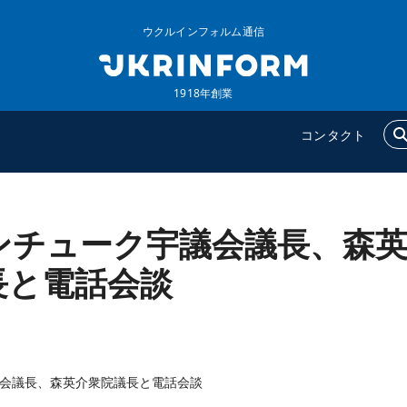
ウクルインフォルム通信
1918年創業
コンタクト
ンチューク宇議会議長、森
ウクルインフォルム
追加
ウクルインフォルムについ
特集
長と電話会談
て
インタビュー
コンタクト
写真
動画