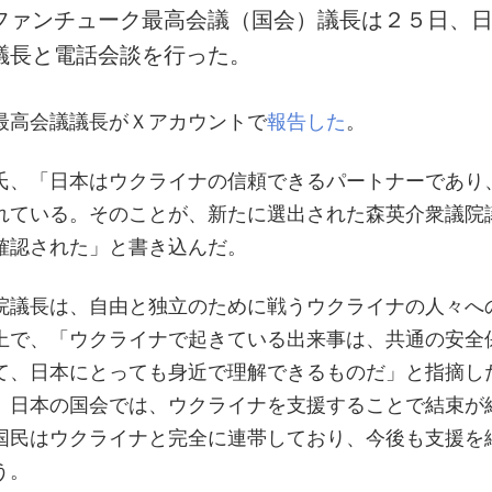
ファンチューク最高会議（国会）議長は２５日、
議長と電話会談を行った。
最高会議議長がＸアカウントで
報告した
。
氏、「日本はウクライナの信頼できるパートナーであり
れている。そのことが、新たに選出された森英介衆議院
確認された」と書き込んだ。
院議長は、自由と独立のために戦うウクライナの人々へ
上で、「ウクライナで起きている出来事は、共通の安全
て、日本にとっても身近で理解できるものだ」と指摘し
、日本の国会では、ウクライナを支援することで結束が
国民はウクライナと完全に連帯しており、今後も支援を
う。