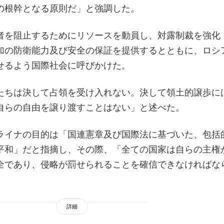
の根幹となる原則だ」と強調した。
者を阻止するためにリソースを動員し、対露制裁を強化
加の防衛能力及び安全の保証を提供するとともに、ロシ
せるよう国際社会に呼びかけた。
たちは決して占領を受け入れない。決して領土的譲歩に
自らの自由を譲り渡すことはない」と述べた。
ライナの目的は「国連憲章及び国際法に基づいた、包括
平和」だと指摘し、その際、「全ての国家は自らの主権
全であり、侵略が罰せられることを確信できなければな
詳細