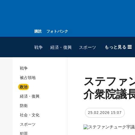
購読
フォトバンク
もっと見る ☰
戦争
経済・復興
スポーツ
戦争
ステファ
被占領地
全てのトピック
政治
戦争
介衆院議
経済・復興
被占領地
防衛
政治
25.02.2026 15:07
社会・文化
経済・復興
スポーツ
防衛
犯罪