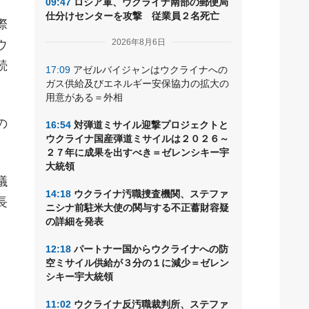
09:47
ロシア軍、ウクライナ南部の郵便局
仕分けセンターを攻撃 従業員２名死亡
際
2026年8月6日
ウ
続
17:09
アゼルバイジャンはウクライナへの
ガス供給及びエネルギー安保協力の拡大の
用意がある＝外相
の
16:54
対弾道ミサイル迎撃プロジェクトと
ウクライナ国産弾道ミサイルは２０２６～
２７年に成果を出すべき＝ゼレンシキー宇
大統領
議
14:18
ウクライナ汚職捜査機関、ステファ
長
ニシナ前駐米大使の関与する不正蓄財容疑
の詳細を発表
12:18
パートナー国からウクライナへの防
空ミサイル供給が３分の１に減少＝ゼレン
シキー宇大統領
11:02
ウクライナ反汚職裁判所、ステファ