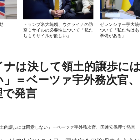
動
トランプ米大統領、ウクライナの防
ゼレンシキー宇大統
空ミサイルの必要性について「私た
ついて「私たちはあ
ちもミサイルが欲しい」
準備がある」
イナは決して領土的譲歩に
い」＝ベーツァ宇外務次官、
理で発言