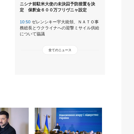
ニシナ前駐米大使の未決囚予防措置を決
定 保釈金６００万フリヴニャ設定
10:50
ゼレンシキー宇大統領、ＮＡＴＯ事
務総長とウクライナへの迎撃ミサイル供給
について協議
全てのニュース