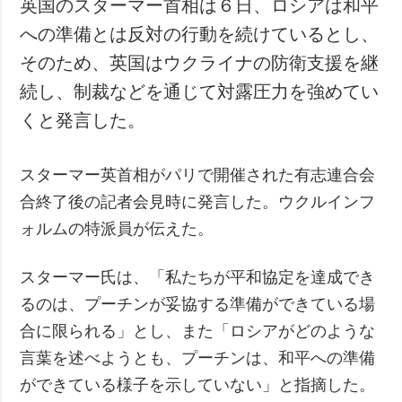
英国のスターマー首相は６日、ロシアは和平
犯罪
への準備とは反対の行動を続けているとし、
事故・緊急事態
そのため、英国はウクライナの防衛支援を継
続し、制裁などを通じて対露圧力を強めてい
追加
サービス
くと発言した。
特集
購読
インタビュー
フォトバンク
スターマー英首相がパリで開催された有志連合会
写真
合終了後の記者会見時に発言した。ウクルインフ
動画
ォルムの特派員が伝えた。
スターマー氏は、「私たちが平和協定を達成でき
るのは、プーチンが妥協する準備ができている場
合に限られる」とし、また「ロシアがどのような
言葉を述べようとも、プーチンは、和平への準備
ができている様子を示していない」と指摘した。