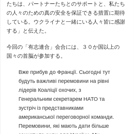
たちは、パートナーたちとのサポートと、私たち
の人々のための真の安全を保証できる措置に期待
している。ウクライナと一緒にいる人々皆に感謝
する」と伝えた。
今回の「有志連合」会合には、３０か国以上の
国々の首脳が参加する。
Вже прибув до Франції.
Сьогодні тут
будуть важливі перемовини на рівні
лідерів Коаліції охочих, з
Генеральним секретарем НАТО та
зустріч із представниками
американської переговорної команди.
Перемовини, які мають дати більше