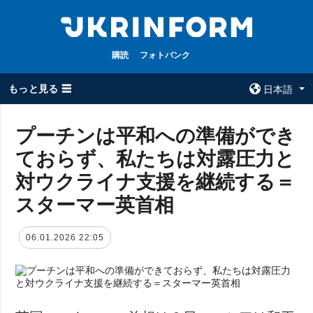
購読
フォトバンク
もっと見る ☰
日本語
×
プーチンは平和への準備ができ
ておらず、私たちは対露圧力と
全てのトピック
ウクルインフォ
ルム
対ウクライナ支援を継続する＝
戦争
ウクルインフォル
スターマー英首相
被占領地
ムについて
政治
コンタクト
06.01.2026 22:05
経済・復興
防衛
社会・文化
スポーツ