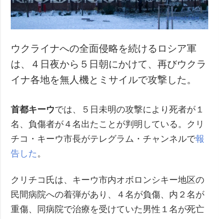
ウクライナへの全面侵略を続けるロシア軍
は、４日夜から５日朝にかけて、再びウクラ
イナ各地を無人機とミサイルで攻撃した。
首都キーウ
では、５日未明の攻撃により死者が１
名、負傷者が４名出たことが判明している。クリ
チコ・キーウ市長がテレグラム・チャンネルで
報
告した
。
クリチコ氏は、キーウ市内オボロンシキー地区の
民間病院への着弾があり、４名が負傷、内２名が
重傷、同病院で治療を受けていた男性１名が死亡