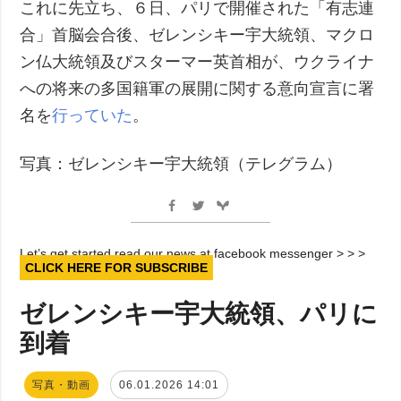
これに先立ち、６日、パリで開催された「有志連
合」首脳会合後、ゼレンシキー宇大統領、マクロ
ン仏大統領及びスターマー英首相が、ウクライナ
への将来の多国籍軍の展開に関する意向宣言に署
名を
行っていた
。
写真：ゼレンシキー宇大統領（テレグラム）
Let’s get started read our news at facebook messenger > > >
CLICK HERE FOR SUBSCRIBE
ゼレンシキー宇大統領、パリに
到着
写真・動画
06.01.2026 14:01