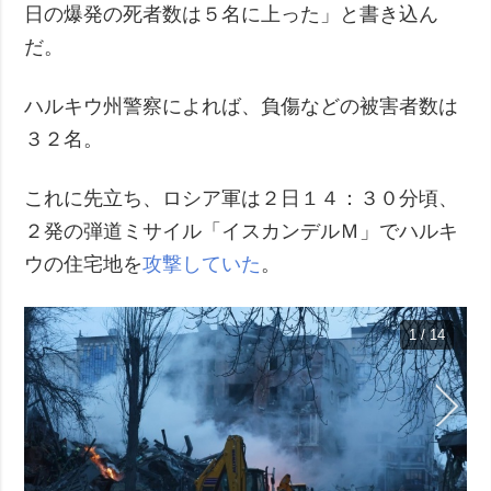
日の爆発の死者数は５名に上った」と書き込ん
だ。
ハルキウ州警察によれば、負傷などの被害者数は
３２名。
これに先立ち、ロシア軍は２日１４：３０分頃、
２発の弾道ミサイル「イスカンデルＭ」でハルキ
ウの住宅地を
攻撃していた
。
1 / 14